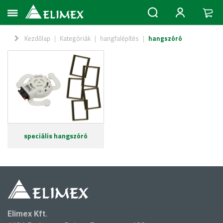
Kezdőlap
|
Kategóriák
|
hangfalépítés
|
hangszóró
speciális hangszóró
Elimex Kft.