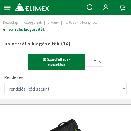
Kezdőlap
|
Kategóriák
|
állvány
|
tartozék állványhoz
|
univerzális kiegészítők
univerzális kiegészítők (14)
Szűrőfeltétek
megadása
Rendezés: