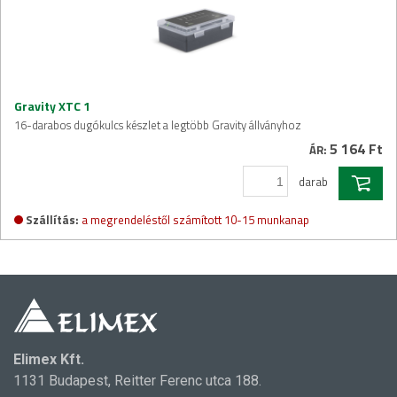
Gravity XTC 1
16-darabos dugókulcs készlet a legtöbb Gravity állványhoz
5 164 Ft
ÁR:
darab
Szállítás:
a megrendeléstől számított 10-15 munkanap
Elimex Kft.
1131 Budapest, Reitter Ferenc utca 188.