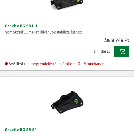
Gravity BG SB L 1
homokzsák, L méret, állványok stabilizálásához
8 748 Ft
ÁR:
darab
Szállítás:
a megrendeléstől számított 10-15 munkanap
Gravity BG SB S1