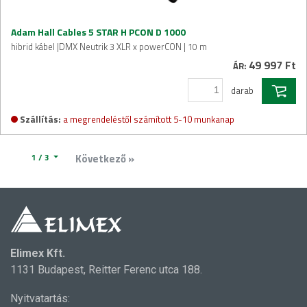
Adam Hall Cables 5 STAR H PCON D 1000
hibrid kábel |DMX Neutrik 3 XLR x powerCON | 10 m
49 997 Ft
ÁR:
darab
Szállítás:
a megrendeléstől számított 5-10 munkanap
1 / 3
Következő »
Elimex Kft.
1131 Budapest, Reitter Ferenc utca 188.
Nyitvatartás: