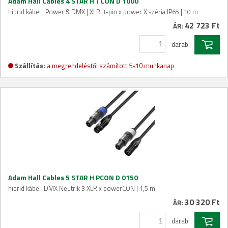
Adam Hall Cables 4 STAR H TCON D 1000
hibrid kábel | Power & DMX | XLR 3-pin x power X széria IP65 | 10 m
42 723 Ft
ÁR:
darab
Szállítás:
a megrendeléstől számított 5-10 munkanap
Adam Hall Cables 5 STAR H PCON D 0150
hibrid kábel |DMX Neutrik 3 XLR x powerCON | 1,5 m
30 320 Ft
ÁR:
darab