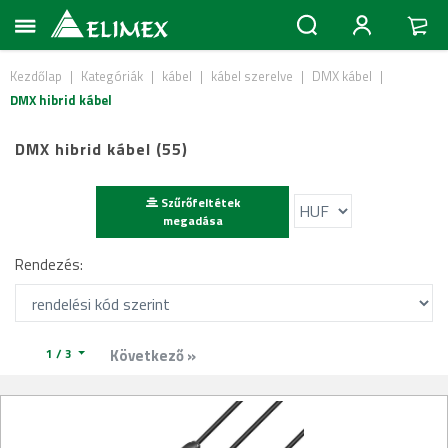
Kezdőlap
|
Kategóriák
|
kábel
|
kábel szerelve
|
DMX kábel
|
DMX hibrid kábel
DMX hibrid kábel (55)
Szűrőfeltétek
megadása
Rendezés:
1 / 3
Következő »