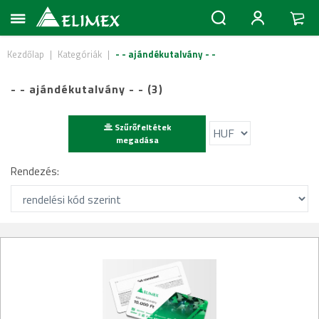
Kezdőlap
|
Kategóriák
|
- - ajándékutalvány - -
- - ajándékutalvány - - (3)
Szűrőfeltétek
megadása
Rendezés: