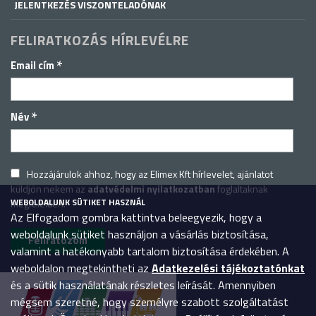
JELENTKEZÉS VISZONTELADÓNAK
FELIRATKOZÁS HÍRLEVÉLRE
*
Email cím
*
Név
Hozzájárulok ahhoz, hogy az Elimex Kft hírlevelet, ajánlatot
küldjön nekem az
adatvédelmi nyilatkozatban
foglaltaknak
WEBOLDALUNK SÜTIKET HASZNÁL
megfelelően.
Az Elfogadom gombra kattintva beleegyezik, hogy a
weboldalunk sütiket használjon a vásárlás biztosítása,
valamint a hatékonyabb tartalom biztosítása érdekében. A
weboldalon megtekintheti az
Adatkezelési tájékoztatónkat
és a sütik használatának részletes leírását. Amennyiben
mégsem szeretné, hogy személyre szabott szolgáltatást