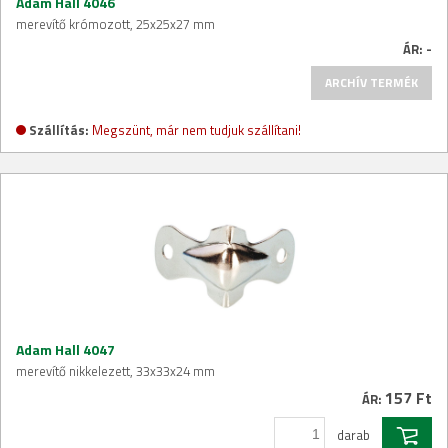
Adam Hall 4046
merevítő krómozott, 25x25x27 mm
ÁR:
-
ARCHÍV TERMÉK
Szállítás:
Megszünt, már nem tudjuk szállítani!
Adam Hall 4047
merevítő nikkelezett, 33x33x24 mm
157 Ft
ÁR:
darab