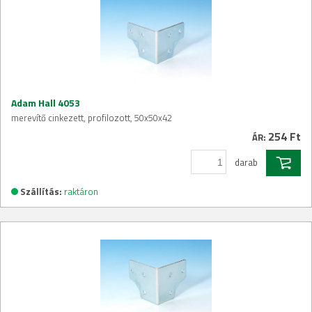
Adam Hall 4053
merevítő cinkezett, profilozott, 50x50x42
254 Ft
ÁR:
darab
Szállítás:
raktáron