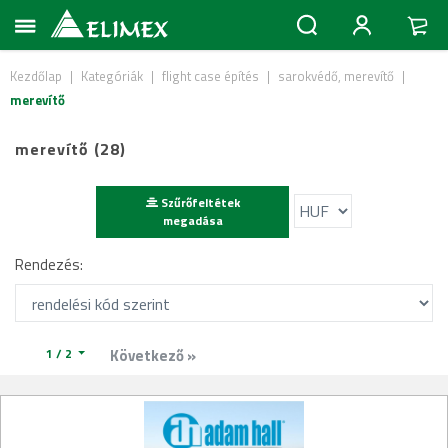
Kezdőlap
|
Kategóriák
|
flight case építés
|
sarokvédő, merevítő
|
merevítő
merevítő (28)
Szűrőfeltétek
megadása
Rendezés:
1 / 2
Következő »