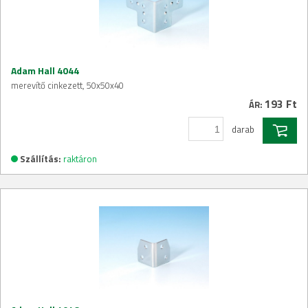
Adam Hall 4044
merevítő cinkezett, 50x50x40
193 Ft
ÁR:
darab
Szállítás:
raktáron