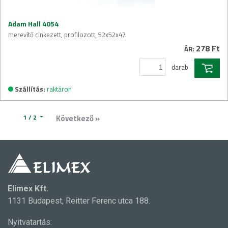
Adam Hall 4054
merevítő cinkezett, profilozott, 52x52x47
278 Ft
ÁR:
darab
Szállítás:
raktáron
1 / 2
Következő »
Elimex Kft.
1131 Budapest, Reitter Ferenc utca 188.
Nyitvatartás: