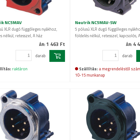
rik NC5MAV
Neutrik NC5MAV-SW
sú XLR dugó függőleges nyákhoz,
5 pólusú XLR dugó függőleges nyákh
s nélkül, retesszel, A ház
földelés nélkül, retesszel, kapcsolós, 
1 463 Ft
4 4
ÁR:
ÁR:
darab
darab
lítás:
raktáron
Szállítás:
a megrendeléstől szám
10-15 munkanap