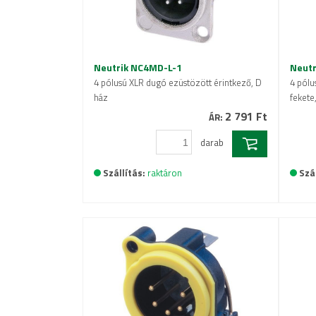
Neutrik NC4MD-L-1
Neutr
4 pólusú XLR dugó ezüstözött érintkező, D
4 pólu
ház
fekete
2 791 Ft
ÁR:
darab
Szállítás:
raktáron
Szál