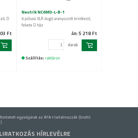
Neutrik NC6MD-L-B-1
ező, D
6 pólusú XLR dugó aranyozott érintkező,
fekete D ház
03 Ft
5 218 Ft
ÁR:
darab
Szállítás:
raktáron
ltüntetett egységárak az ÁFA-t tartalmazzák (bruttó
).
LIRATKOZÁS HÍRLEVÉLRE