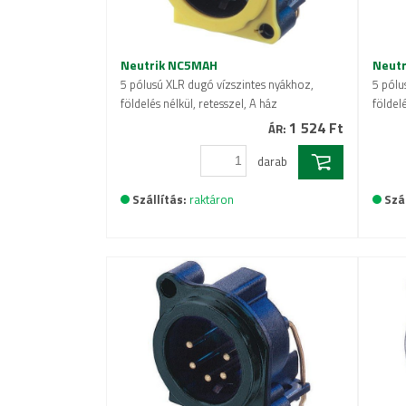
Neutrik NC5MAH
Neut
5 pólusú XLR dugó vízszintes nyákhoz,
5 pólu
földelés nélkül, retesszel, A ház
földelé
1 524 Ft
ÁR:
darab
Szállítás:
raktáron
Szál