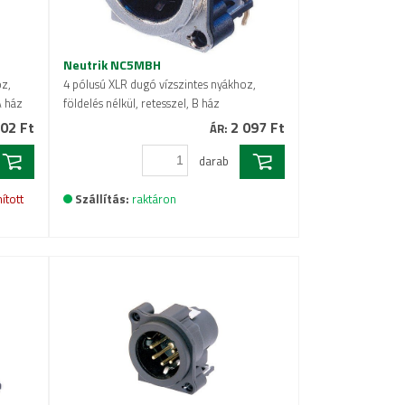
Neutrik NC5MBH
oz,
4 pólusú XLR dugó vízszintes nyákhoz,
A ház
földelés nélkül, retesszel, B ház
02 Ft
2 097 Ft
ÁR:
darab
ított
Szállítás:
raktáron