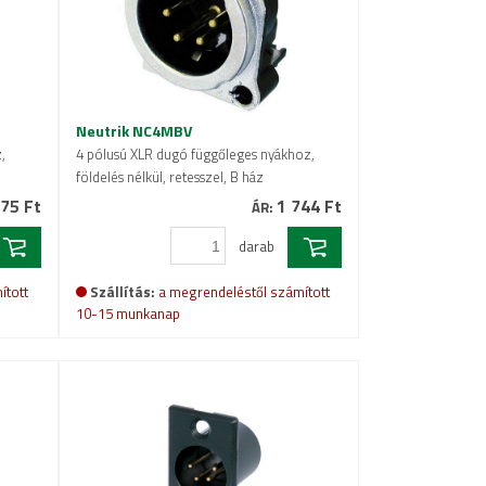
Neutrik NC4MBV
,
4 pólusú XLR dugó függőleges nyákhoz,
földelés nélkül, retesszel, B ház
75 Ft
1 744 Ft
ÁR:
darab
ított
Szállítás:
a megrendeléstől számított
10-15 munkanap