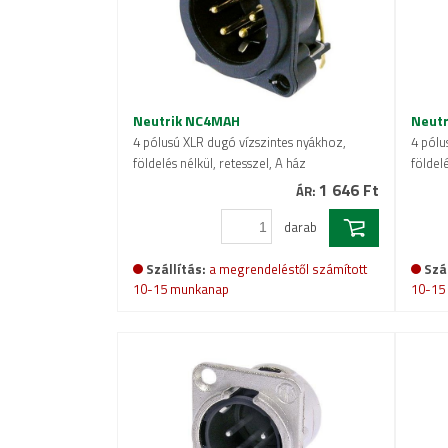
Neutrik NC4MAH
Neut
4 pólusú XLR dugó vízszintes nyákhoz,
4 pólu
földelés nélkül, retesszel, A ház
földelé
1 646 Ft
ÁR:
darab
Szállítás:
a megrendeléstől számított
Szál
10-15 munkanap
10-15