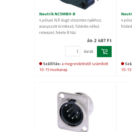
Neutrik NC5MBH-B
Neut
4 pólusú XLR dugó vízszintes nyákhoz,
4 pólu
aranyozott érintkező, földelés nélkül,
földelé
retesszel, fekete B ház
2 487 Ft
ÁR:
darab
Szállítás:
a megrendeléstől számított
Szál
10-15 munkanap
10-15