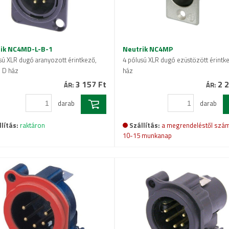
ik NC4MD-L-B-1
Neutrik NC4MP
sú XLR dugó aranyozott érintkező,
4 pólusú XLR dugó ezüstözött érintke
, D ház
ház
3 157 Ft
2 2
ÁR:
ÁR:
darab
darab
lítás:
raktáron
Szállítás:
a megrendeléstől szám
10-15 munkanap