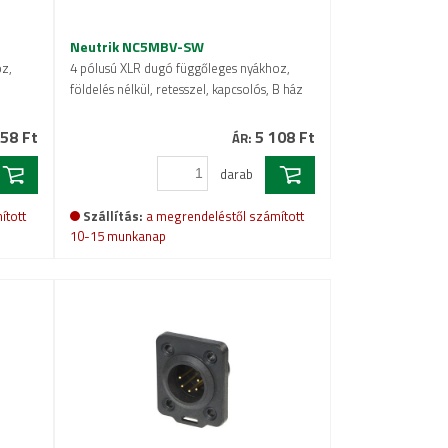
Neutrik NC5MBV-SW
oz,
4 pólusú XLR dugó függőleges nyákhoz,
földelés nélkül, retesszel, kapcsolós, B ház
58 Ft
5 108 Ft
ÁR:
darab
ított
Szállítás:
a megrendeléstől számított
10-15 munkanap