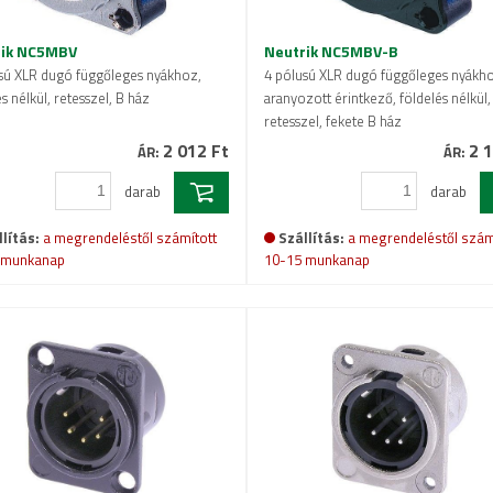
rik NC5MBV
Neutrik NC5MBV-B
sú XLR dugó függőleges nyákhoz,
4 pólusú XLR dugó függőleges nyákh
s nélkül, retesszel, B ház
aranyozott érintkező, földelés nélkül,
retesszel, fekete B ház
2 012 Ft
2 1
ÁR:
ÁR:
darab
darab
lítás:
a megrendeléstől számított
Szállítás:
a megrendeléstől szám
 munkanap
10-15 munkanap