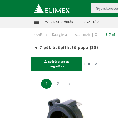
TERMÉK KATEGÓRIÁK
GYÁRTÓK
Kezdőlap
|
Kategóriák
|
csatlakozó
|
XLR
|
4-7 pól
4-7 pól. beépíthető papa (33)
Szűrőfeltétek
megadása
1
2
›