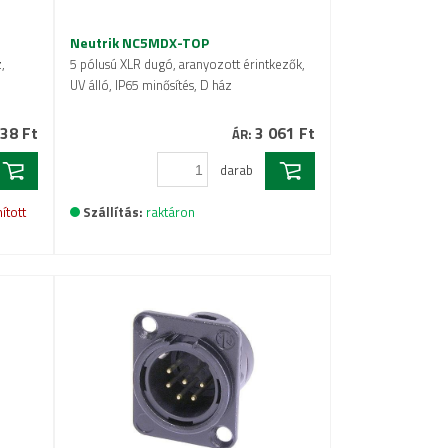
Neutrik NC5MDX-TOP
,
5 pólusú XLR dugó, aranyozott érintkezők,
l
UV álló, IP65 minősítés, D ház
38 Ft
3 061 Ft
ÁR:
darab
ított
Szállítás:
raktáron