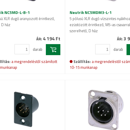
ik NC5MD-L-B-1
Neutrik NC5MDM3-L-1
sú XLR dugó aranyozott érintkező,
5 pólusú XLR dugó vízszintes nyákhoz
, D ház
ezüstözött érintkező, M5-as csavarra
szerelhető, D ház
4 194 Ft
3 9
ÁR:
ÁR:
darab
darab
lítás:
a megrendeléstől számított
Szállítás:
a megrendeléstől szám
 munkanap
10-15 munkanap