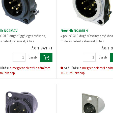
rik NC4MAV
Neutrik NC4MBH
sú XLR dugó függőleges nyákhoz,
4 pólusú XLR dugó vízszintes nyákhoz
s nélkül, retesszel, A ház
földelés nélkül, retesszel, B ház
1 341 Ft
1 9
ÁR:
ÁR:
darab
darab
lítás:
a megrendeléstől számított
Szállítás:
a megrendeléstől szám
 munkanap
10-15 munkanap