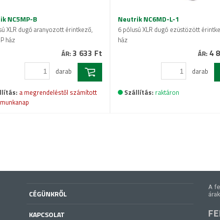
rik NC5MP-B
Neutrik NC6MD-L-1
sú XLR dugó aranyozott érintkező,
6 pólusú XLR dugó ezüstözött érintk
 P ház
ház
3 633 Ft
4 8
ÁR:
ÁR:
darab
darab
lítás:
a megrendeléstől számított
Szállítás:
raktáron
 munkanap
A fe
CÉGÜNKRŐL
árak
FE
KAPCSOLAT