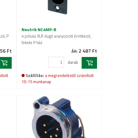
Neutrik NC4MP-B
ző, P
4 pólusú XLR dugó aranyozott érintkező,
fekete P ház
56 Ft
2 487 Ft
ÁR:
darab
ított
Szállítás:
a megrendeléstől számított
10-15 munkanap