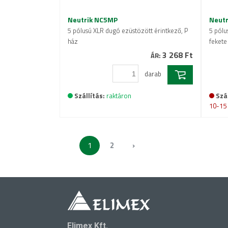
Neutrik NC5MP
Neut
5 pólusú XLR dugó ezüstözött érintkező, P
5 pólu
ház
fekete
3 268 Ft
ÁR:
darab
Szállítás:
raktáron
Szál
10-15
1
2
›
Elimex Kft.