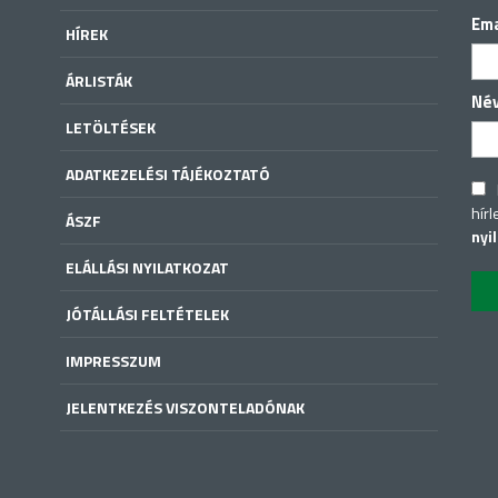
Ema
HÍREK
ÁRLISTÁK
Né
LETÖLTÉSEK
ADATKEZELÉSI TÁJÉKOZTATÓ
hírl
ÁSZF
nyi
ELÁLLÁSI NYILATKOZAT
JÓTÁLLÁSI FELTÉTELEK
IMPRESSZUM
JELENTKEZÉS VISZONTELADÓNAK