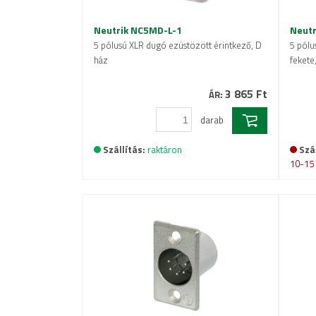
Neutrik NC5MD-L-1
Neutr
5 pólusú XLR dugó ezüstözött érintkező, D
5 pólu
ház
fekete
3 865 Ft
ÁR:
darab
Szállítás:
raktáron
Szál
10-15