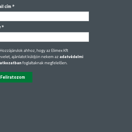
*
il cím
*
v
Hozzájárulok ahhoz, hogy az Elimex Kft
evelet, ajánlatot küldjön nekem az
adatvédelmi
latkozatban
foglaltaknak megfelelően.