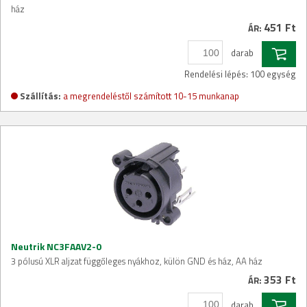
ház
451 Ft
ÁR:
darab
Rendelési lépés: 100 egység
Szállítás:
a megrendeléstől számított 10-15 munkanap
Neutrik NC3FAAV2-0
3 pólusú XLR aljzat függőleges nyákhoz, külön GND és ház, AA ház
353 Ft
ÁR:
darab