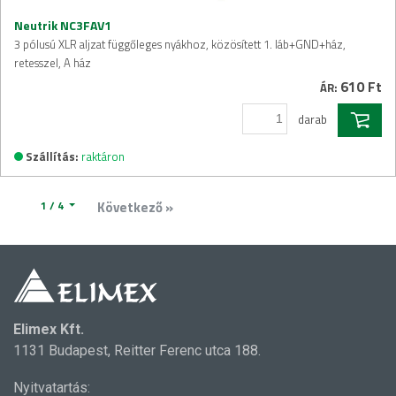
Neutrik NC3FAV1
3 pólusú XLR aljzat függőleges nyákhoz, közösített 1. láb+GND+ház,
retesszel, A ház
610 Ft
ÁR:
darab
Szállítás:
raktáron
1 / 4
Következő »
Elimex Kft.
1131 Budapest, Reitter Ferenc utca 188.
Nyitvatartás: