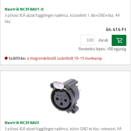
Neutrik NC3FAAV1-0
3 pólusú XLR aljzat függőleges nyákhoz, közösített 1. láb+GND+ház, AA
ház
414 Ft
ÁR:
darab
Rendelési lépés: 100 egység
Szállítás:
a megrendeléstől számított 10-15 munkanap
Neutrik NC3FAAV2
3 pólusú XLR aljzat függőleges nyákhoz, külön GND és ház, retesszel, AA