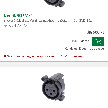
Neutrik NC3FAAH1
3 pólusú XLR aljzat vízszintes nyákhoz, közösített 1. láb+GND+ház,
retesszel, AA ház
500 Ft
ÁR:
darab
Rendelési lépés: 100 egység
Szállítás:
a megrendeléstől számított 10-15 munkanap