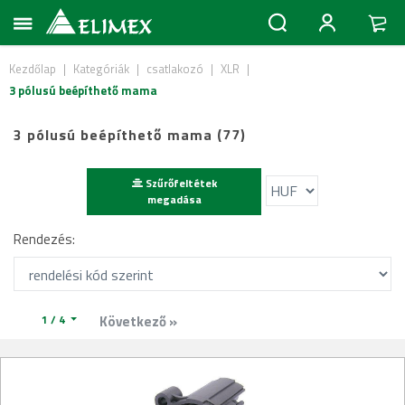
Kezdőlap
|
Kategóriák
|
csatlakozó
|
XLR
|
3 pólusú beépíthető mama
3 pólusú beépíthető mama (77)
Szűrőfeltétek
megadása
Rendezés:
1 / 4
Következő »