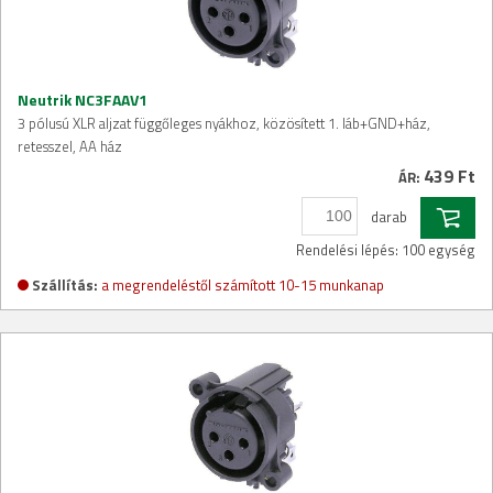
Neutrik NC3FAAV1
3 pólusú XLR aljzat függőleges nyákhoz, közösített 1. láb+GND+ház,
retesszel, AA ház
439 Ft
ÁR:
darab
Rendelési lépés: 100 egység
Szállítás:
a megrendeléstől számított 10-15 munkanap