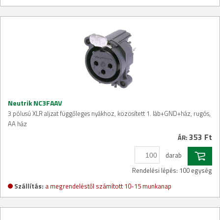
Neutrik NC3FAAV
3 pólusú XLR aljzat függőleges nyákhoz, közösített 1. láb+GND+ház, rugós,
AA ház
353 Ft
ÁR:
darab
Rendelési lépés: 100 egység
Szállítás:
a megrendeléstől számított 10-15 munkanap