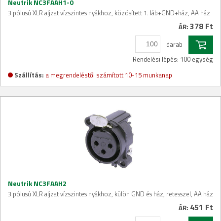
Neutrik NC3FAAH1-0
3 pólusú XLR aljzat vízszintes nyákhoz, közösített 1. láb+GND+ház, AA ház
378 Ft
ÁR:
darab
Rendelési lépés: 100 egység
Szállítás:
a megrendeléstől számított 10-15 munkanap
Neutrik NC3FAAH2
3 pólusú XLR aljzat vízszintes nyákhoz, külön GND és ház, retesszel, AA ház
451 Ft
ÁR: