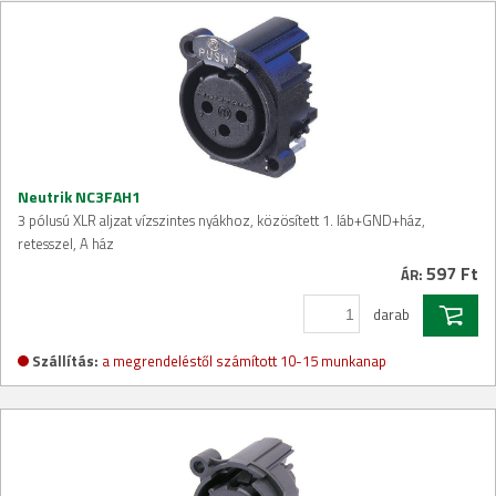
Neutrik NC3FAH1
3 pólusú XLR aljzat vízszintes nyákhoz, közösített 1. láb+GND+ház,
retesszel, A ház
597 Ft
ÁR:
darab
Szállítás:
a megrendeléstől számított 10-15 munkanap