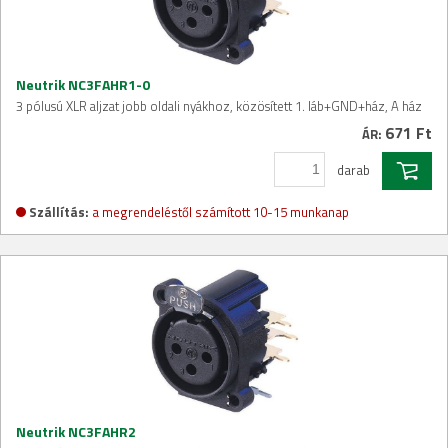
Neutrik NC3FAHR1-0
3 pólusú XLR aljzat jobb oldali nyákhoz, közösített 1. láb+GND+ház, A ház
671 Ft
ÁR:
darab
Szállítás:
a megrendeléstől számított 10-15 munkanap
Neutrik NC3FAHR2