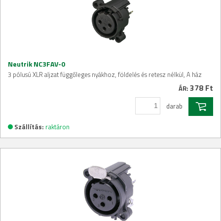
Neutrik NC3FAV-0
3 pólusú XLR aljzat függőleges nyákhoz, földelés és retesz nélkül, A ház
378 Ft
ÁR:
darab
Szállítás:
raktáron