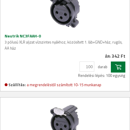
Neutrik NC3FAAH-0
3 pólusú XLR aljzat vízszintes nyákhoz, közösített 1. láb+GND+ház, rugós,
AA ház
342 Ft
ÁR:
darab
Rendelési lépés: 100 egység
Szállítás:
a megrendeléstől számított 10-15 munkanap