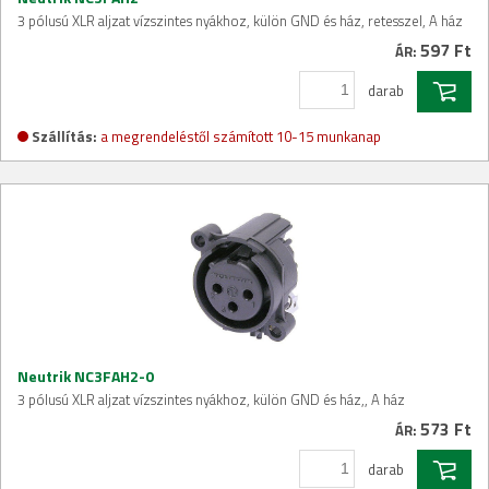
3 pólusú XLR aljzat vízszintes nyákhoz, külön GND és ház, retesszel, A ház
597 Ft
ÁR:
darab
Szállítás:
a megrendeléstől számított 10-15 munkanap
Neutrik NC3FAH2-0
3 pólusú XLR aljzat vízszintes nyákhoz, külön GND és ház,, A ház
573 Ft
ÁR:
darab