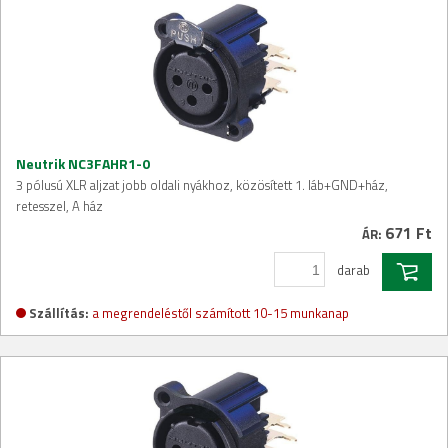
Neutrik NC3FAHR1-0
3 pólusú XLR aljzat jobb oldali nyákhoz, közösített 1. láb+GND+ház,
retesszel, A ház
671 Ft
ÁR:
darab
Szállítás:
a megrendeléstől számított 10-15 munkanap