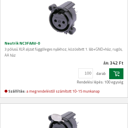
Neutrik NC3FAAV-0
3 pólusú XLR aljzat függőleges nyákhoz, közösített 1. láb+GND+ház, rugós,
AA ház
342 Ft
ÁR:
darab
Rendelési lépés: 100 egység
Szállítás:
a megrendeléstől számított 10-15 munkanap