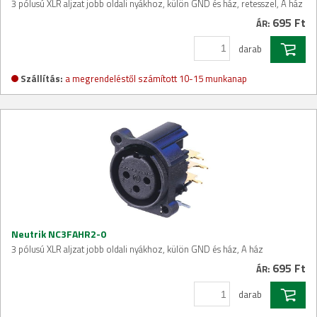
3 pólusú XLR aljzat jobb oldali nyákhoz, külön GND és ház, retesszel, A ház
695 Ft
ÁR:
darab
Szállítás:
a megrendeléstől számított 10-15 munkanap
Neutrik NC3FAHR2-0
3 pólusú XLR aljzat jobb oldali nyákhoz, külön GND és ház, A ház
695 Ft
ÁR:
darab