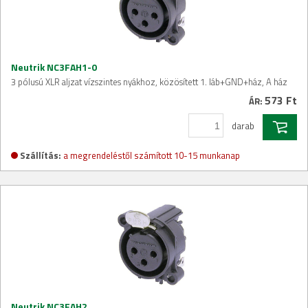
Neutrik NC3FAH1-0
3 pólusú XLR aljzat vízszintes nyákhoz, közösített 1. láb+GND+ház, A ház
573 Ft
ÁR:
darab
Szállítás:
a megrendeléstől számított 10-15 munkanap
Neutrik NC3FAH2