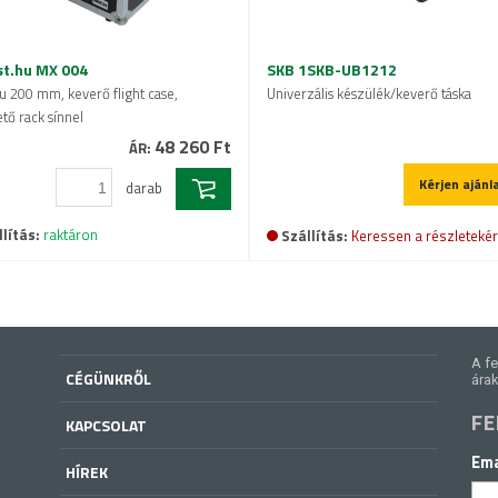
t.hu MX 004
SKB 1SKB-UB1212
u 200 mm, keverő flight case,
Univerzális készülék/keverő táska
tő rack sínnel
48 260 Ft
ÁR:
Kérjen ajánl
darab
lítás:
raktáron
Szállítás:
Keressen a részletekér
A fe
CÉGÜNKRŐL
árak
FE
KAPCSOLAT
Ema
HÍREK