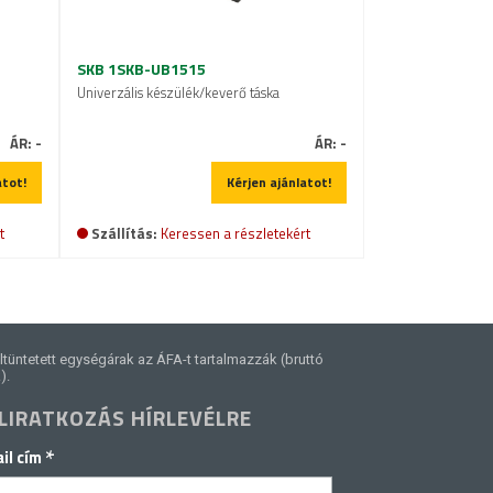
SKB 1SKB-UB1515
Univerzális készülék/keverő táska
ÁR:
-
ÁR:
-
atot!
Kérjen ajánlatot!
t
Szállítás:
Keressen a részletekért
ltüntetett egységárak az ÁFA-t tartalmazzák (bruttó
).
LIRATKOZÁS HÍRLEVÉLRE
*
il cím