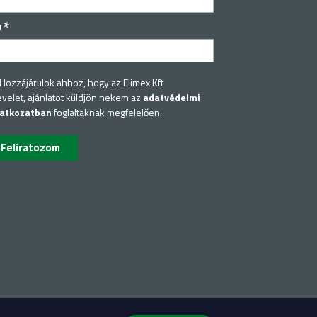
*
v
Hozzájárulok ahhoz, hogy az Elimex Kft
evelet, ajánlatot küldjön nekem az
adatvédelmi
latkozatban
foglaltaknak megfelelően.