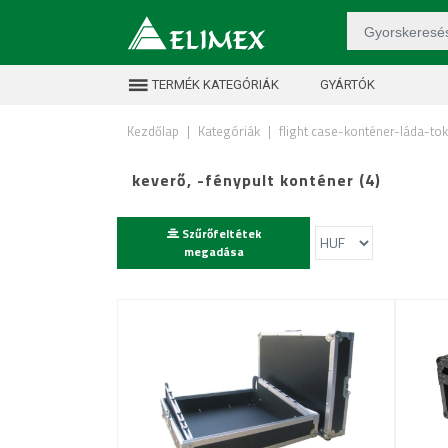
TERMÉK KATEGÓRIÁK
GYÁRTÓK
Kezdőlap
|
Kategóriák
|
flight case-konténer-láda-tok
keverő, -fénypult konténer (4)
Szűrőfeltétek
megadása