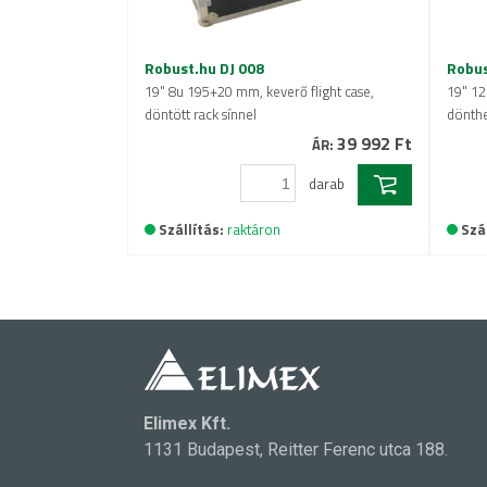
Robust.hu DJ 008
Robus
19" 8u 195+20 mm, keverő flight case,
19" 12
döntött rack sínnel
dönthe
39 992 Ft
ÁR:
darab
Szállítás:
raktáron
Szál
Elimex Kft.
1131 Budapest, Reitter Ferenc utca 188.