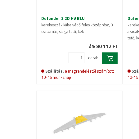
Defender 3 2D HV BLU
Defen
kerekesszék kábelvédő feles középrész, 3
kereke
csatornás, sárga tető, kék
akadál
tető, k
80 112 Ft
ÁR:
darab
Szállítás:
a megrendeléstől számított
Szál
10-15 munkanap
10-15