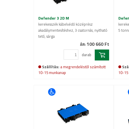
Defender 3 2D M
Defen
kerekesszék kábelvédő középrész
kereke
akadálymentesítéshez, 3 csatornás, nyitható
5 tonn
tető, sárga
100 660 Ft
ÁR:
darab
Szállítás:
a megrendeléstől számított
Szál
10-15 munkanap
10-15