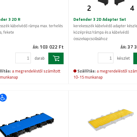
der 3 2D R
Defender 3 2D Adapter Set
sszék kábelvédő rámpa max. terhelés
kerekesszék kábelvédő adapter készle
a, fekete
középrész/rámpa és a kábelvédő
összekapcsolásához
103 022 Ft
37 3
ÁR:
ÁR:
darab
készlet
lítás:
a megrendeléstől számított
Szállítás:
a megrendeléstől szám
 munkanap
10-15 munkanap