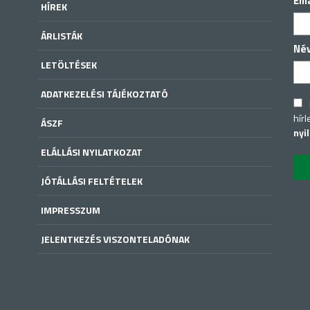
Ema
HÍREK
ÁRLISTÁK
Né
LETÖLTÉSEK
ADATKEZELÉSI TÁJÉKOZTATÓ
hírl
ÁSZF
nyi
ELÁLLÁSI NYILATKOZAT
JÓTÁLLÁSI FELTÉTELEK
IMPRESSZUM
JELENTKEZÉS VISZONTELADÓNAK