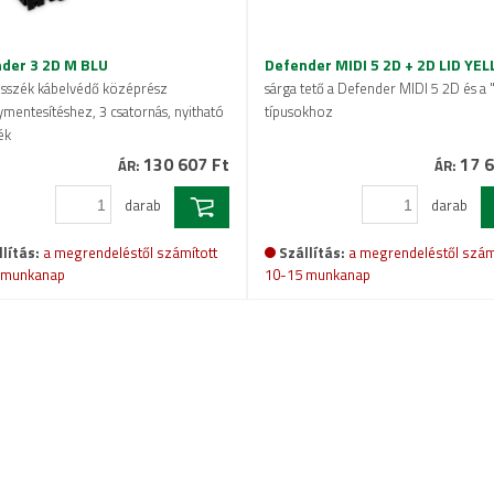
der 3 2D M BLU
Defender MIDI 5 2D + 2D LID YE
sszék kábelvédő középrész
sárga tető a Defender MIDI 5 2D és a 
ymentesítéshez, 3 csatornás, nyitható
típusokhoz
ék
130 607 Ft
17 6
ÁR:
ÁR:
darab
darab
lítás:
a megrendeléstől számított
Szállítás:
a megrendeléstől szám
 munkanap
10-15 munkanap