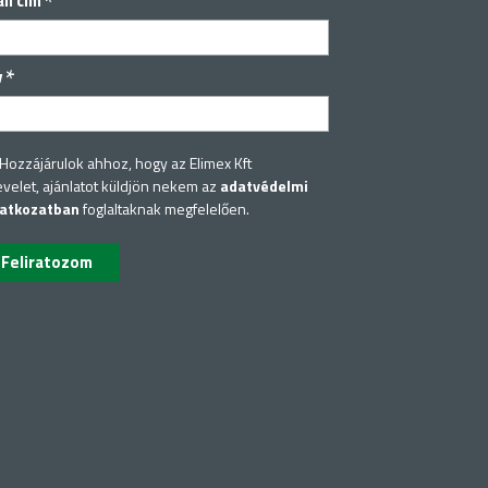
*
il cím
*
v
Hozzájárulok ahhoz, hogy az Elimex Kft
evelet, ajánlatot küldjön nekem az
adatvédelmi
latkozatban
foglaltaknak megfelelően.