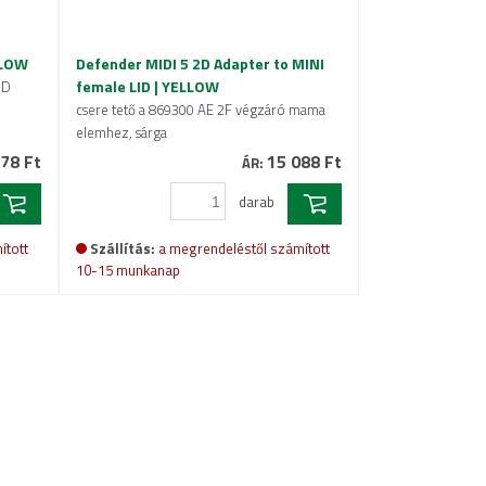
LLOW
Defender MIDI 5 2D Adapter to MINI
female LID | YELLOW
"D
csere tető a 869300 AE 2F végzáró mama
elemhez, sárga
78 Ft
15 088 Ft
ÁR:
darab
ított
Szállítás:
a megrendeléstől számított
10-15 munkanap