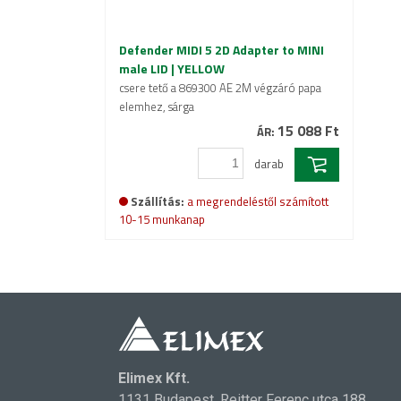
Defender MIDI 5 2D Adapter to MINI
male LID | YELLOW
csere tető a 869300 AE 2M végzáró papa
elemhez, sárga
15 088 Ft
ÁR:
darab
Szállítás:
a megrendeléstől számított
10-15 munkanap
Elimex Kft.
1131 Budapest, Reitter Ferenc utca 188.