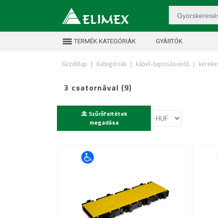
TERMÉK KATEGÓRIÁK
GYÁRTÓK
Kezdőlap
|
Kategóriák
|
kábel-taposásvédő
|
kereke
3 csatornával (9)
Szűrőfeltétek
megadása