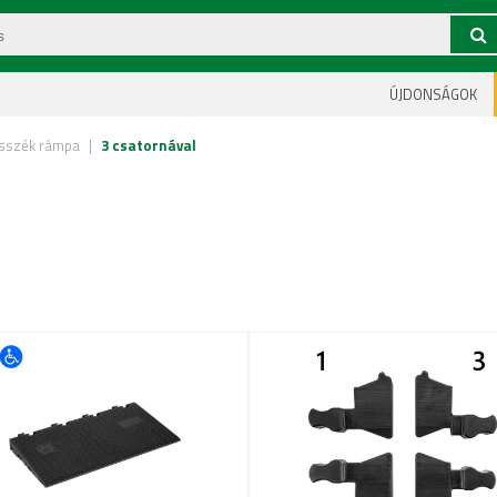
ÚJDONSÁGOK
sszék rámpa
|
3 csatornával