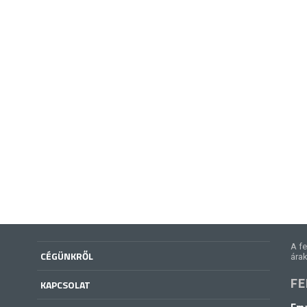
A fe
CÉGÜNKRŐL
árak
FE
KAPCSOLAT