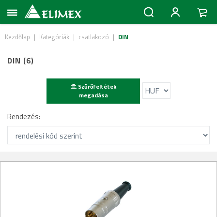
Kezdőlap
|
Kategóriák
|
csatlakozó
|
DIN
DIN (6)
Szűrőfeltétek
megadása
Rendezés: