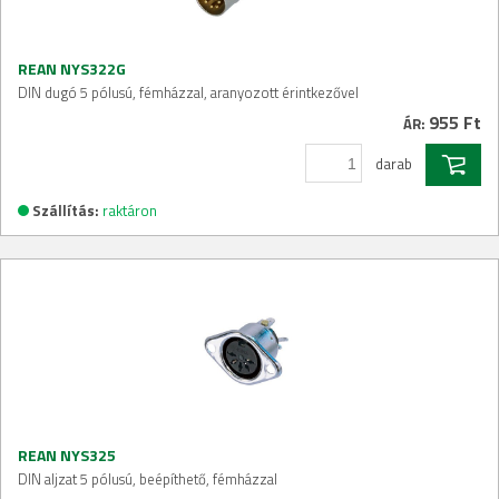
REAN NYS322G
DIN dugó 5 pólusú, fémházzal, aranyozott érintkezővel
955 Ft
ÁR:
darab
Szállítás:
raktáron
REAN NYS325
DIN aljzat 5 pólusú, beépíthető, fémházzal