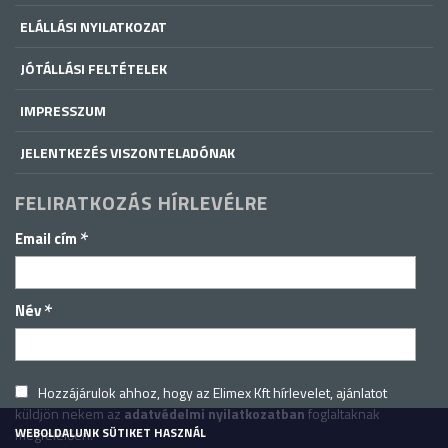
ELÁLLÁSI NYILATKOZAT
JÓTÁLLÁSI FELTÉTELEK
IMPRESSZUM
JELENTKEZÉS VISZONTELADÓNAK
FELIRATKOZÁS HÍRLEVÉLRE
*
Email cím
*
Név
Hozzájárulok ahhoz, hogy az Elimex Kft hírlevelet, ajánlatot
küldjön nekem az
adatvédelmi nyilatkozatban
foglaltaknak
WEBOLDALUNK SÜTIKET HASZNÁL
megfelelően.