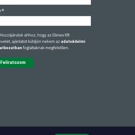
*
v
Hozzájárulok ahhoz, hogy az Elimex Kft
evelet, ajánlatot küldjön nekem az
adatvédelmi
latkozatban
foglaltaknak megfelelően.