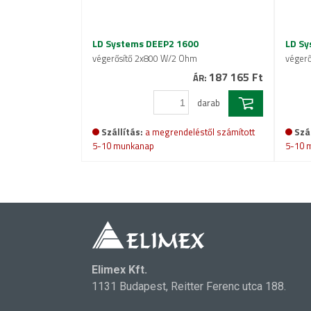
LD Systems DEEP2 1600
LD Sy
végerősítő 2x800 W/2 Ohm
véger
187 165 Ft
ÁR:
darab
Szállítás:
a megrendeléstől számított
Szál
5-10 munkanap
5-10 
Elimex Kft.
1131 Budapest, Reitter Ferenc utca 188.