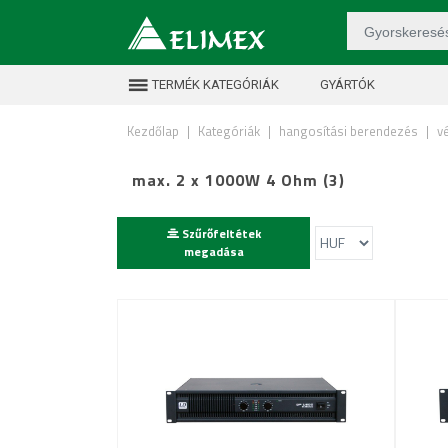
TERMÉK KATEGÓRIÁK
GYÁRTÓK
Kezdőlap
|
Kategóriák
|
hangosítási berendezés
|
v
max. 2 x 1000W 4 Ohm (3)
Szűrőfeltétek
megadása