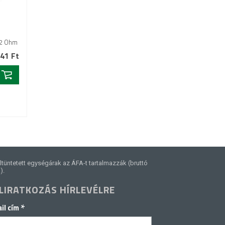
W/2 Ohm
41 Ft
ltüntetett egységárak az ÁFA-t tartalmazzák (bruttó
).
LIRATKOZÁS HÍRLEVÉLRE
*
il cím