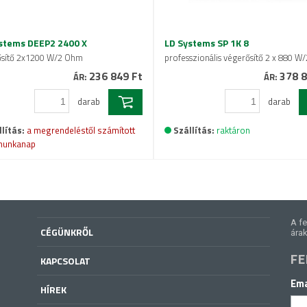
stems DEEP2 2400 X
LD Systems SP 1K 8
ősítő 2x1200 W/2 Ohm
professzionális végerősítő 2 x 880 
236 849 Ft
378 8
ÁR:
ÁR:
darab
darab
lítás:
a megrendeléstől számított
Szállítás:
raktáron
munkanap
A fe
CÉGÜNKRŐL
árak
FE
KAPCSOLAT
Ema
HÍREK