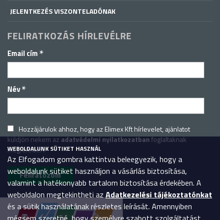
JELENTKEZÉS VISZONTELADÓNAK
FELIRATKOZÁS HÍRLEVÉLRE
*
Email cím
*
Név
Hozzájárulok ahhoz, hogy az Elimex Kft hírlevelet, ajánlatot
küldjön nekem az
adatvédelmi nyilatkozatban
foglaltaknak
WEBOLDALUNK SÜTIKET HASZNÁL
megfelelően.
Az Elfogadom gombra kattintva beleegyezik, hogy a
weboldalunk sütiket használjon a vásárlás biztosítása,
valamint a hatékonyabb tartalom biztosítása érdekében. A
weboldalon megtekintheti az
Adatkezelési tájékoztatónkat
és a sütik használatának részletes leírását. Amennyiben
mégsem szeretné, hogy személyre szabott szolgáltatást