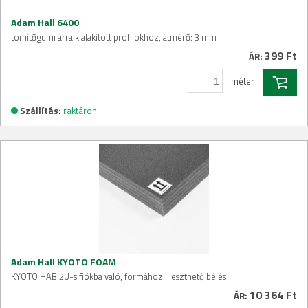
Adam Hall 6400
tömítőgumi arra kialakított profilokhoz, átmérő: 3 mm
399 Ft
ÁR:
méter
Szállítás:
raktáron
Adam Hall KYOTO FOAM
KYOTO HAB 2U-s fiókba való, formához illeszthető bélés
10 364 Ft
ÁR: