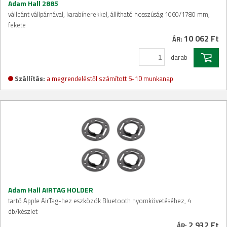
Adam Hall 2885
vállpánt vállpárnával, karabínerekkel, állítható hosszúság 1060/1780 mm,
fekete
10 062 Ft
ÁR:
darab
Szállítás:
a megrendeléstől számított 5-10 munkanap
Adam Hall AIRTAG HOLDER
tartó Apple AirTag-hez eszközök Bluetooth nyomkövetéséhez, 4
db/készlet
2 932 Ft
ÁR: