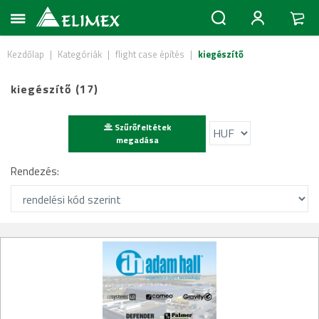
Kezdőlap
|
Kategóriák
|
flight case építés
|
kiegészítő
kiegészítő (17)
Szűrőfeltétek
megadása
Rendezés: