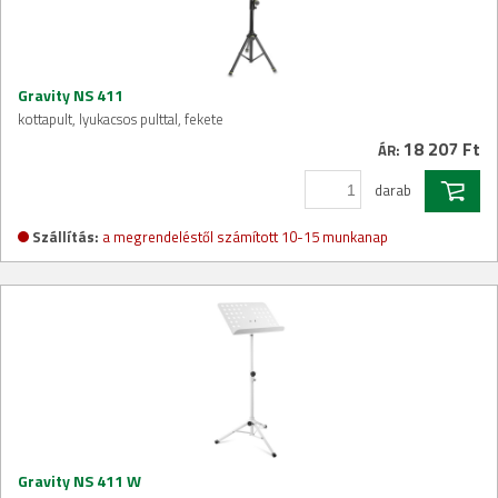
Gravity NS 411
kottapult, lyukacsos pulttal, fekete
18 207 Ft
ÁR:
darab
Szállítás:
a megrendeléstől számított 10-15 munkanap
Gravity NS 411 W