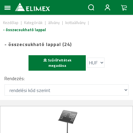
Kezdőlap
|
Kategóriák
|
állvány
|
kottaállvány
|
- összecsukható lappal
- összecsukható lappal (24)
Szűrőfeltétek
megadása
Rendezés: