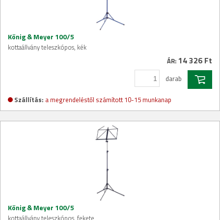
König & Meyer 100/5
kottaállvány teleszkópos, kék
14 326 Ft
ÁR:
darab
Szállítás:
a megrendeléstől számított 10-15 munkanap
König & Meyer 100/5
kottaállvány teleszkópos, fekete