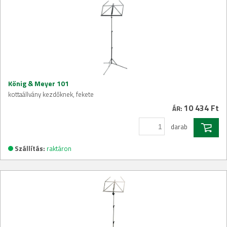
König & Meyer 101
kottaállvány kezdőknek, fekete
10 434 Ft
ÁR:
darab
Szállítás:
raktáron