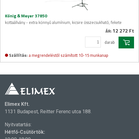
König & Meyer 37850
kottaállvány - extra könnyű alumínium, kicsire összecsukható, fekete
12 272 Ft
ÁR:
darab
Szállítás:
a megrendeléstől számított 10-15 munkanap
Elimex Kft.
1131 Budapest, Reitter Ferenc utca 188.
Nyitvatartás:
Hétfő-Csütörtök: