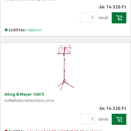
14 326 Ft
ÁR:
darab
Szállítás:
raktáron
König & Meyer 100/5
kottaállvány teleszkópos, piros
14 326 Ft
ÁR:
darab