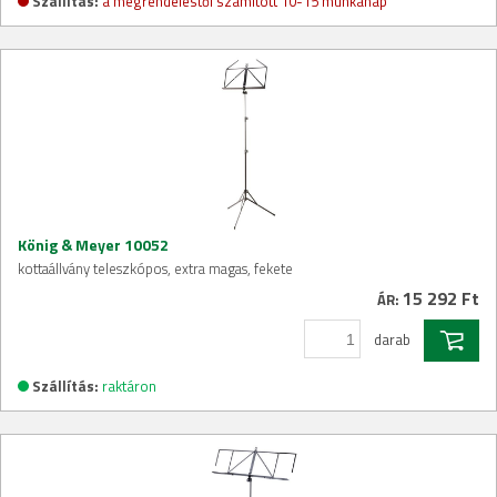
Szállítás:
a megrendeléstől számított 10-15 munkanap
König & Meyer 10052
kottaállvány teleszkópos, extra magas, fekete
15 292 Ft
ÁR:
darab
Szállítás:
raktáron