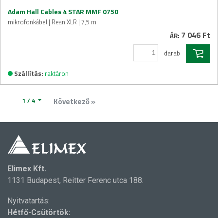
Adam Hall Cables 4 STAR MMF 0750
mikrofonkábel | Rean XLR | 7,5 m
7 046 Ft
ÁR:
darab
Szállítás:
raktáron
1 / 4
Következő »
Elimex Kft.
1131 Budapest, Reitter Ferenc utca 188.
Nyitvatartás:
Hétfő-Csütörtök: