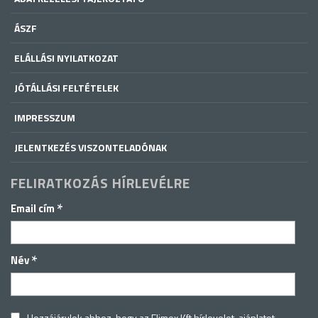
ÁSZF
ELÁLLÁSI NYILATKOZAT
JÓTÁLLÁSI FELTÉTELEK
IMPRESSZUM
JELENTKEZÉS VISZONTELADÓNAK
FELIRATKOZÁS HÍRLEVÉLRE
*
Email cím
*
Név
Hozzájárulok ahhoz, hogy az Elimex Kft hírlevelet, ajánlatot