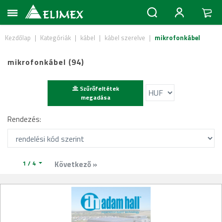
Kezdőlap
|
Kategóriák
|
kábel
|
kábel szerelve
|
mikrofonkábel
mikrofonkábel (94)
Szűrőfeltétek
megadása
Rendezés:
1 / 4
Következő »