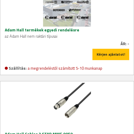
Adam Hall termékek egyedi rendelésre
az Adam Hall nem raktári típusai
ÁR:
-
Kérjen ajánlatot!
Szállítás:
a megrendeléstől számított 5-10 munkanap
Adam Hall Cables 3 STAR MMF 0050