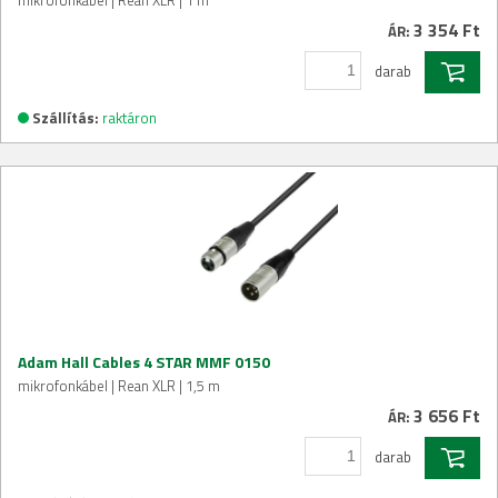
3 354 Ft
ÁR:
darab
Szállítás:
raktáron
Adam Hall Cables 4 STAR MMF 0150
mikrofonkábel | Rean XLR | 1,5 m
3 656 Ft
ÁR:
darab