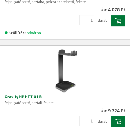
fejhallgató tartó, asztalra, polcra szerelhető, fekete
4 078 Ft
ÁR:
darab
Szállítás:
raktáron
Gravity HP HTT 01 B
fejhallgató tartó, asztali, fekete
9 724 Ft
ÁR:
darab