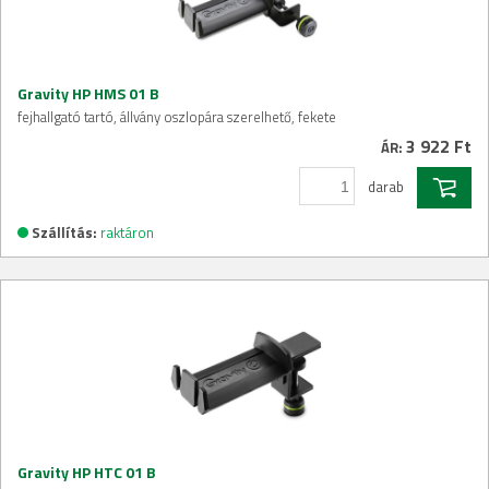
Gravity HP HMS 01 B
fejhallgató tartó, állvány oszlopára szerelhető, fekete
3 922 Ft
ÁR:
darab
Szállítás:
raktáron
Gravity HP HTC 01 B