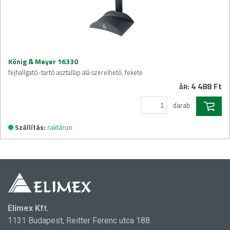
König & Meyer 16330
fejhallgató-tartó asztallap alá szerelhető, fekete
4 488 Ft
ÁR:
darab
Szállítás:
raktáron
Elimex Kft.
1131 Budapest, Reitter Ferenc utca 188.