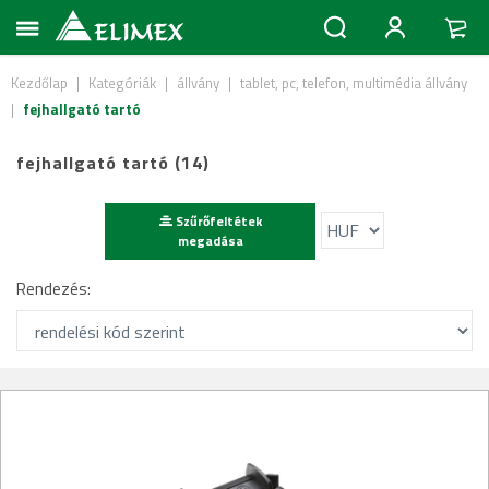
Kezdőlap
|
Kategóriák
|
állvány
|
tablet, pc, telefon, multimédia állvány
|
fejhallgató tartó
fejhallgató tartó (14)
Szűrőfeltétek
megadása
Rendezés: