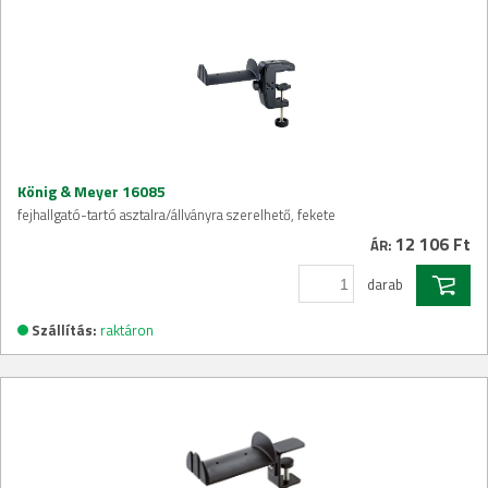
König & Meyer 16085
fejhallgató-tartó asztalra/állványra szerelhető, fekete
12 106 Ft
ÁR:
darab
Szállítás:
raktáron