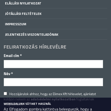
ELÁLLÁSI NYILATKOZAT
JÓTÁLLÁSI FELTÉTELEK
IMPRESSZUM
JELENTKEZÉS VISZONTELADÓNAK
FELIRATKOZÁS HÍRLEVÉLRE
*
Email cím
*
Név
Hozzájárulok ahhoz, hogy az Elimex Kft hírlevelet, ajánlatot
küldjön nekem az
adatvédelmi nyilatkozatban
foglaltaknak
WEBOLDALUNK SÜTIKET HASZNÁL
megfelelően.
Az Elfogadom gombra kattintva beleegyezik, hogy a