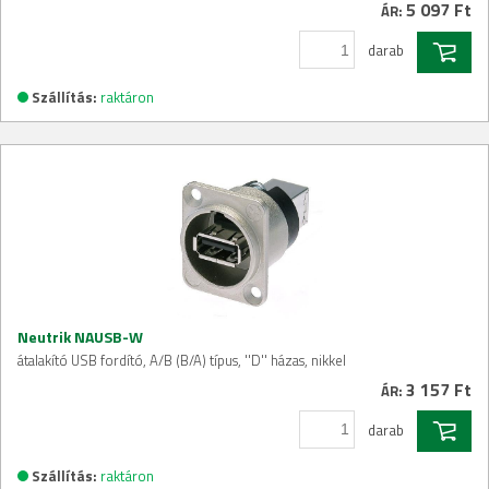
5 097 Ft
ÁR:
darab
Szállítás:
raktáron
Neutrik NAUSB-W
átalakító USB fordító, A/B (B/A) típus, ''D'' házas, nikkel
3 157 Ft
ÁR:
darab
Szállítás:
raktáron