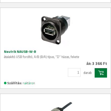
Neutrik NAUSB-W-B
átalakító USB fordító, A/B (B/A) típus, ''D'' házas, fekete
3 366 Ft
ÁR:
darab
Szállítás:
raktáron