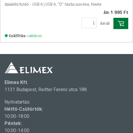
átalakító/toldó - USB A | USB A, ''D'' házba szerelve, fekete
1 995 Ft
ÁR:
darab
Szállítás:
raktáron
Elimex Kft.
1131 Budapest, Reitter Ferenc utca 188.
Nyitvatartás:
Hétfő-Csütörtök:
10:00-18:00
Péntek:
10:00-14:00