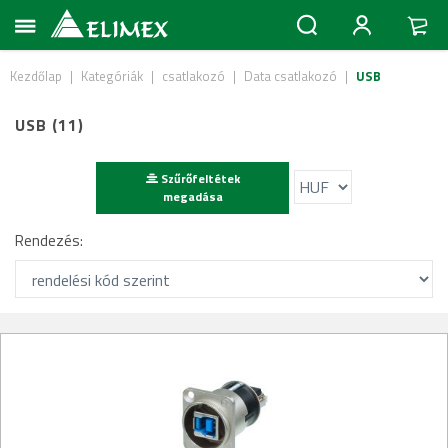
Kezdőlap
|
Kategóriák
|
csatlakozó
|
Data csatlakozó
|
USB
USB (11)
Szűrőfeltétek
megadása
Rendezés: