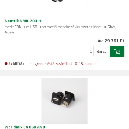
Neutrik NMK-20U-1
mediaCON, 1 m USB-3 reteszelő csatlakozókkal szerelt kábel, 10Gb/s,
fekete
29 761 Ft
ÁR:
darab
Szállítás:
a megrendeléstől számított 10-15 munkanap
Worldmix EA USB AA B