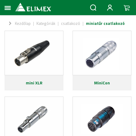
Kezdőlap
|
Kategóriák
|
csatlakozó
|
miniatűr csatlakozó
mini XLR
MiniCon