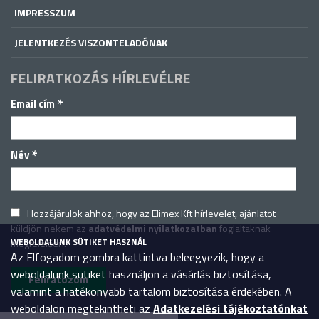
IMPRESSZUM
JELENTKEZÉS VISZONTELADÓNAK
FELIRATKOZÁS HÍRLEVÉLRE
*
Email cím
*
Név
Hozzájárulok ahhoz, hogy az Elimex Kft hírlevelet, ajánlatot
küldjön nekem az
adatvédelmi nyilatkozatban
foglaltaknak
WEBOLDALUNK SÜTIKET HASZNÁL
megfelelően.
Az Elfogadom gombra kattintva beleegyezik, hogy a
weboldalunk sütiket használjon a vásárlás biztosítása,
valamint a hatékonyabb tartalom biztosítása érdekében. A
weboldalon megtekintheti az
Adatkezelési tájékoztatónkat