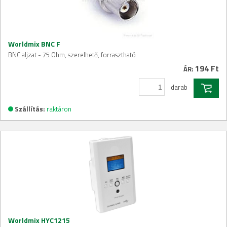
Worldmix BNC F
BNC aljzat - 75 Ohm, szerelhető, forrasztható
194 Ft
ÁR:
darab
Szállítás:
raktáron
Worldmix HYC1215