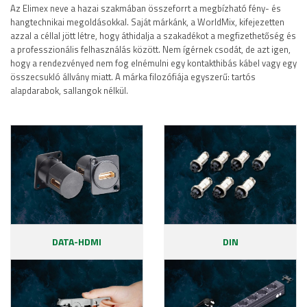
Az Elimex neve a hazai szakmában összeforrt a megbízható fény- és
hangtechnikai megoldásokkal. Saját márkánk, a WorldMix, kifejezetten
azzal a céllal jött létre, hogy áthidalja a szakadékot a megfizethetőség és
a professzionális felhasználás között. Nem ígérnek csodát, de azt igen,
hogy a rendezvényed nem fog elnémulni egy kontakthibás kábel vagy egy
összecsukló állvány miatt. A márka filozófiája egyszerű: tartós
alapdarabok, sallangok nélkül.
DATA-HDMI
DIN