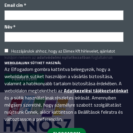
*
Email cím
*
Név
Hozzájárulok ahhoz, hogy az Elimex Kft hírlevelet, ajánlatot
küldjön nekem az
adatvédelmi nyilatkozatban
foglaltaknak
WEBOLDALUNK SÜTIKET HASZNÁL
megfelelően.
Az Elfogadom gombra kattintva beleegyezik, hogy a
weboldalunk sütiket használjon a vásárlás biztosítása,
valamint a hatékonyabb tartalom biztosítása érdekében. A
weboldalon megtekintheti az
Adatkezelési tájékoztatónkat
és a sütik használatának részletes leírását. Amennyiben
mégsem szeretné, hogy személyre szabott szolgáltatást
nyújtsunk Önnek, akkor kattintson a Beállítások feliratra és
változtasson a preferenciáin.