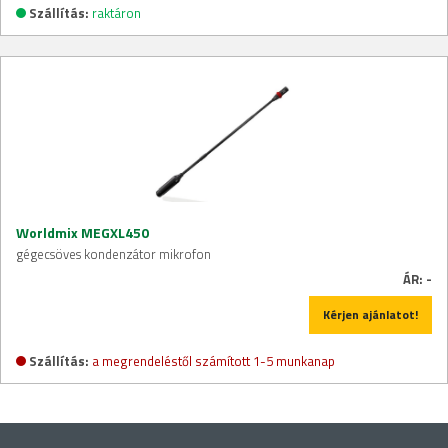
Szállítás:
raktáron
Worldmix MEGXL450
gégecsöves kondenzátor mikrofon
ÁR:
-
Kérjen ajánlatot!
Szállítás:
a megrendeléstől számított 1-5 munkanap