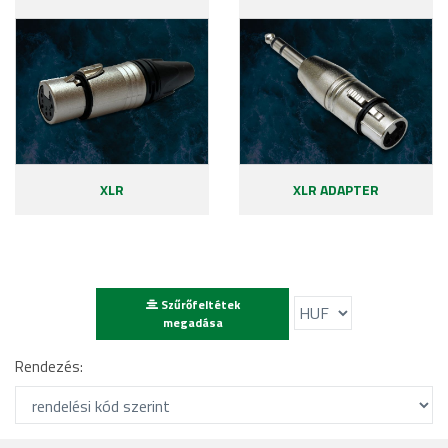
XLR
XLR ADAPTER
Szűrőfeltétek
megadása
Rendezés: