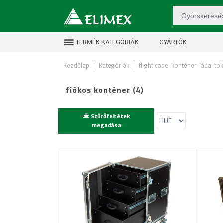
TERMÉK KATEGÓRIÁK
GYÁRTÓK
Kezdőlap
|
Kategóriák
|
flight case-konténer-láda-tok
fiókos konténer (4)
Szűrőfeltétek
megadása