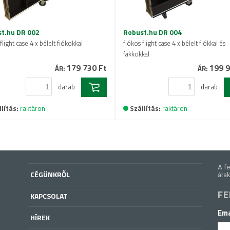
t.hu DR 002
Robust.hu DR 004
flight case 4 x bélelt fiókokkal
fiókos flight case 4 x bélelt fiókkal és
fakkokkal
179 730 Ft
199 9
ÁR:
ÁR:
darab
darab
lítás:
raktáron
Szállítás:
raktáron
A fe
CÉGÜNKRŐL
árak
FE
KAPCSOLAT
Ema
HÍREK