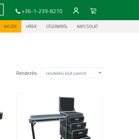
+36-1-239-8270
AKCIÓK
HÍREK
CÉGÜNKRŐL
KAPCSOLAT
Rendezés: