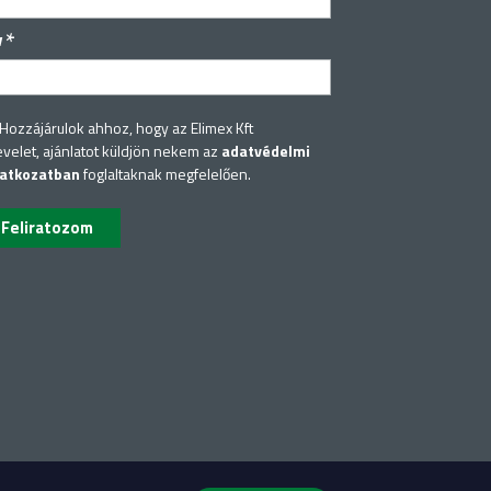
*
v
Hozzájárulok ahhoz, hogy az Elimex Kft
evelet, ajánlatot küldjön nekem az
adatvédelmi
latkozatban
foglaltaknak megfelelően.