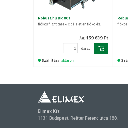
Robust.hu DR 001
Robus
fiókos flight case 4 x béleletlen fiókokkal
fiókos 
159 639 Ft
ÁR:
darab
Szállítás:
raktáron
Szál
Elimex Kft.
1131 Budapest, Reitter Ferenc utca 188.