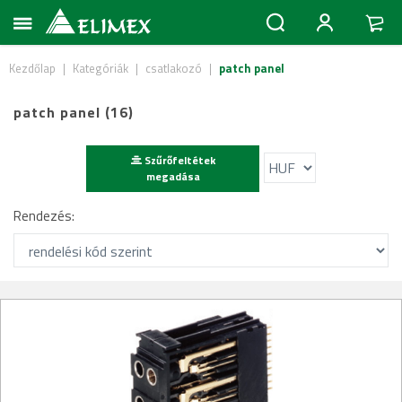
Kezdőlap
|
Kategóriák
|
csatlakozó
|
patch panel
patch panel (16)
Szűrőfeltétek
megadása
Rendezés: