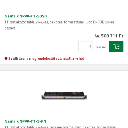
Neutrik NPPA-TT-SD50
TT csatlakozó tábla 2x48-as, bekötés: forrasztással, 6 db D-SUB 50-es
papával
508 711 Ft
ÁR:
darab
Szállítás:
a megrendeléstől számított 3-4 hét
Neutrik NPPA-TT-S-FN
TT csatlakozó tábla 2x48-as, teljesen normalizált, bekötés: forrasztással