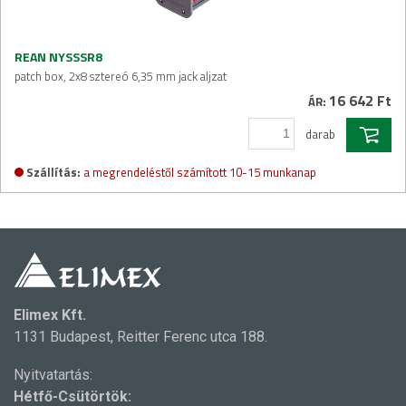
REAN NYSSSR8
patch box, 2x8 sztereó 6,35 mm jack aljzat
16 642 Ft
ÁR:
darab
Szállítás:
a megrendeléstől számított 10-15 munkanap
Elimex Kft.
1131 Budapest, Reitter Ferenc utca 188.
Nyitvatartás:
Hétfő-Csütörtök: