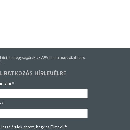
ltüntetett egységárak az ÁFA-t tartalmazzák (bruttó
).
LIRATKOZÁS HÍRLEVÉLRE
*
il cím
*
v
Hozzájárulok ahhoz, hogy az Elimex Kft