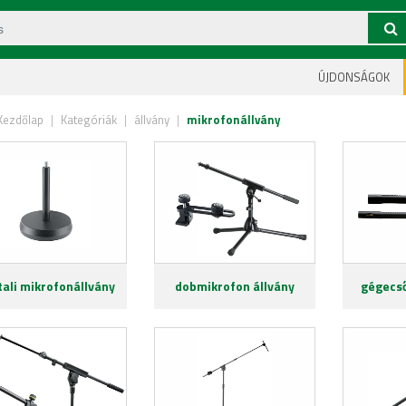
ÚJDONSÁGOK
Kezdőlap
|
Kategóriák
|
állvány
|
mikrofonállvány
tali mikrofonállvány
dobmikrofon állvány
gégecső