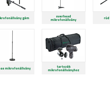
overhead
krofonállvány gém
rúd
mikrofonállvány
tartozék
pas mikrofonállvány
mikrofonállványhoz