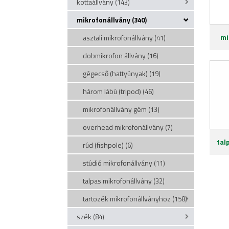
kottaállvány
(143)
mikrofonállvány
(340)
mi
asztali mikrofonállvány
(41)
dobmikrofon állvány
(16)
gégecső (hattyúnyak)
(19)
három lábú (tripod)
(46)
mikrofonállvány gém
(13)
overhead mikrofonállvány
(7)
tal
rúd (fishpole)
(6)
stúdió mikrofonállvány
(11)
talpas mikrofonállvány
(32)
tartozék mikrofonállványhoz
(158)
szék
(84)