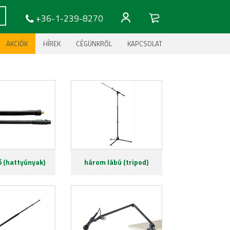
+36-1-239-8270
AKCIÓK
HÍREK
CÉGÜNKRŐL
KAPCSOLAT
 (hattyúnyak)
három lábú (tripod)