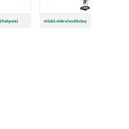
 (fishpole)
stúdió mikrofonállvány