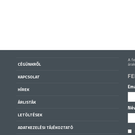
A fe
CÉGÜNKRŐL
árak
FE
KAPCSOLAT
Ema
HÍREK
ÁRLISTÁK
Né
LETÖLTÉSEK
ADATKEZELÉSI TÁJÉKOZTATÓ