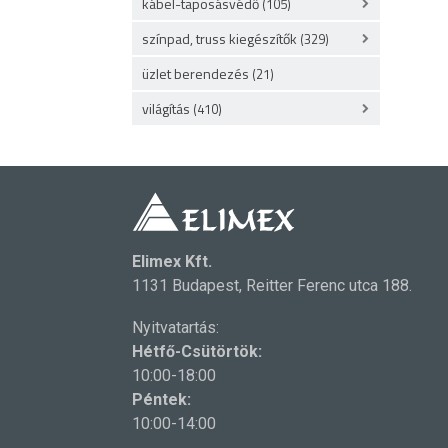
kábel-taposásvédő
(105)
színpad, truss kiegészítők
(329)
üzlet berendezés
(21)
világítás
(410)
Elimex Kft.
1131 Budapest, Reitter Ferenc utca 188.
Nyitvatartás:
Hétfő-Csütörtök:
10:00-18:00
Péntek:
10:00-14:00