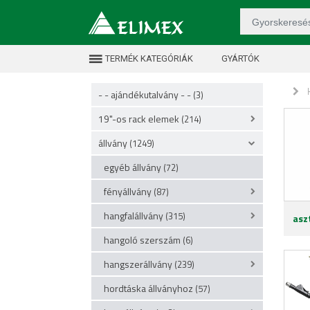
TERMÉK KATEGÓRIÁK
GYÁRTÓK
- - ajándékutalvány - -
(3)
19"-os rack elemek
(214)
állvány
(1249)
egyéb állvány
(72)
fényállvány
(87)
hangfalállvány
(315)
asz
hangoló szerszám
(6)
hangszerállvány
(239)
hordtáska állványhoz
(57)