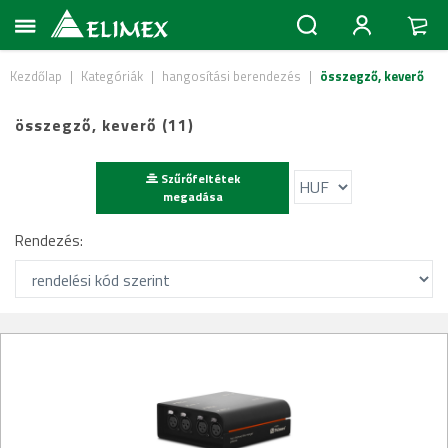
Kezdőlap
|
Kategóriák
|
hangosítási berendezés
|
összegző, keverő
összegző, keverő (11)
Szűrőfeltétek
megadása
Rendezés: