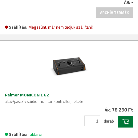
ÁR:
-
ARCHÍV TERMÉK
Szállítás:
Megszünt, már nem tudjuk szállítani!
Palmer MONICON L G2
aktív/passzív stúdió monitor kontroller, fekete
78 290 Ft
ÁR:
darab
Szállítás:
raktáron