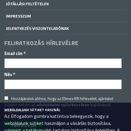
JÓTÁLLÁSI FELTÉTELEK
IMPRESSZUM
JELENTKEZÉS VISZONTELADÓNAK
FELIRATKOZÁS HÍRLEVÉLRE
*
Email cím
*
Név
Hozzájárulok ahhoz, hogy az Elimex Kft hírlevelet, ajánlatot
küldjön nekem az
adatvédelmi nyilatkozatban
foglaltaknak
WEBOLDALUNK SÜTIKET HASZNÁL
megfelelően.
Az Elfogadom gombra kattintva beleegyezik, hogy a
weboldalunk sütiket használjon a vásárlás biztosítása,
valamint a hatékonyabb tartalom biztosítása érdekében. A