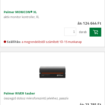
Palmer MONICON® XL
aktív monitor kontroller, XL
124 644 Ft
ÁR:
darab
Szállítás:
a megrendeléstől számított 10-15 munkanap
Palmer RIVER tauber
összegző doboz mikrofonszintű jelekhez, passzív
23 781 Ft
ÁR: