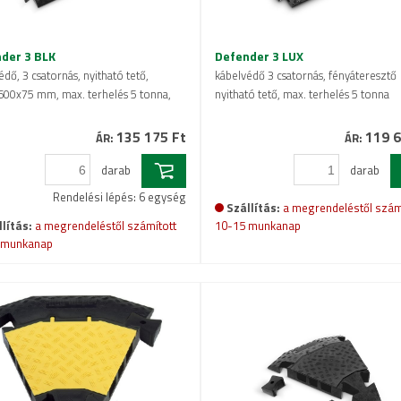
der 3 BLK
Defender 3 LUX
dő, 3 csatornás, nyitható tető,
kábelvédő 3 csatornás, fényáteresztő
00x75 mm, max. terhelés 5 tonna,
nyitható tető, max. terhelés 5 tonna
135 175 Ft
119 6
ÁR:
ÁR:
darab
darab
Rendelési lépés: 6 egység
Szállítás:
a megrendeléstől szám
lítás:
a megrendeléstől számított
10-15 munkanap
 munkanap