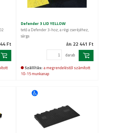
Defender 3 LID YELLOW
002
tető a Defender 3-hoz, a régi cseréjéhez,
sárga
44 Ft
22 441 Ft
ÁR:
darab
ított
Szállítás:
a megrendeléstől számított
10-15 munkanap