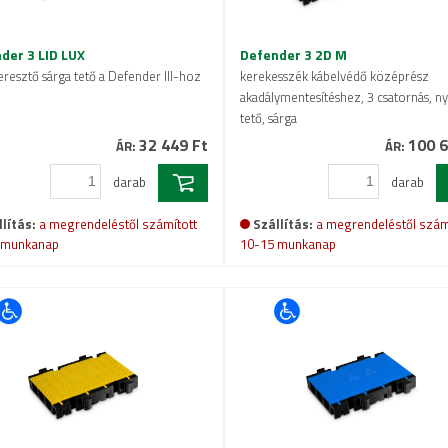
der 3 LID LUX
Defender 3 2D M
eresztő sárga tető a Defender III-hoz
kerekesszék kábelvédő középrész
akadálymentesítéshez, 3 csatornás, ny
tető, sárga
32 449 Ft
100 6
ÁR:
ÁR:
darab
darab
lítás:
a megrendeléstől számított
Szállítás:
a megrendeléstől szám
 munkanap
10-15 munkanap