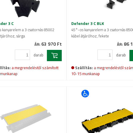
der 3 C
Defender 3 C BLK
 kanyarelem a 3 csatornás 85002
45°-os kanyarelem a 3 csatornás 85
átjáróhoz, sárga
kábel átjáróhoz, fekete
63 970 Ft
86 1
ÁR:
ÁR:
darab
darab
lítás:
a megrendeléstől számított
Szállítás:
a megrendeléstől szám
 munkanap
10-15 munkanap