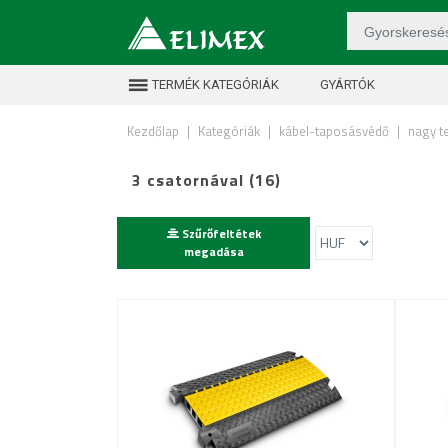
TERMÉK KATEGÓRIÁK
GYÁRTÓK
Kezdőlap
|
Kategóriák
|
kábel-taposásvédő
|
nagy t
3 csatornával (16)
Szűrőfeltétek
megadása