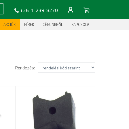
+36-1-239-8270
AKCIÓK
HÍREK
CÉGÜNKRŐL
KAPCSOLAT
Rendezés: