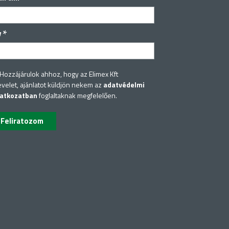
*
v
Hozzájárulok ahhoz, hogy az Elimex Kft
evelet, ajánlatot küldjön nekem az
adatvédelmi
latkozatban
foglaltaknak megfelelően.