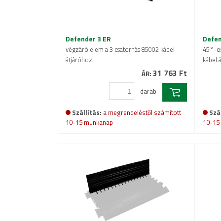
Defender 3 ER
Defen
végzáró elem a 3 csatornás 85002 kábel
45°-os
átjáróhoz
kábel 
31 763 Ft
ÁR:
darab
Szállítás:
a megrendeléstől számított
Szál
10-15 munkanap
10-15