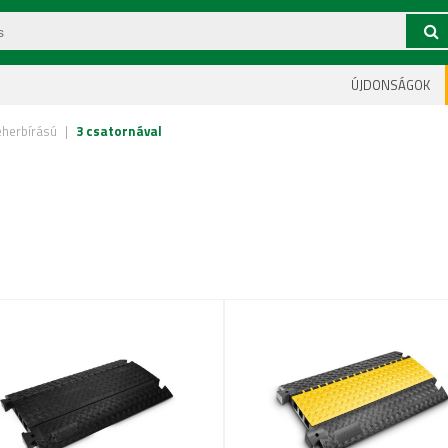
ÚJDONSÁGOK
eherbírású
|
3 csatornával