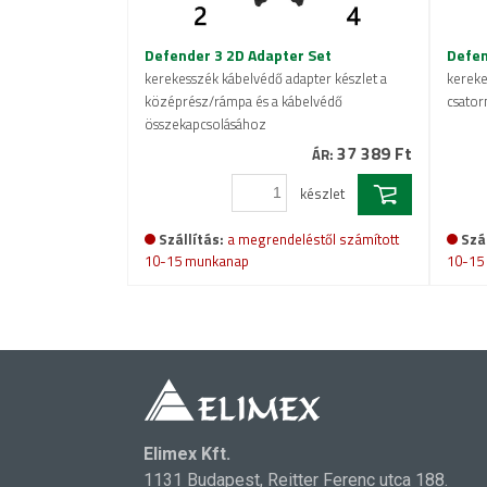
Defender 3 2D Adapter Set
Defen
kerekesszék kábelvédő adapter készlet a
kereke
középrész/rámpa és a kábelvédő
csatorn
összekapcsolásához
37 389 Ft
ÁR:
készlet
Szállítás:
a megrendeléstől számított
Szál
10-15 munkanap
10-15
Elimex Kft.
1131 Budapest, Reitter Ferenc utca 188.