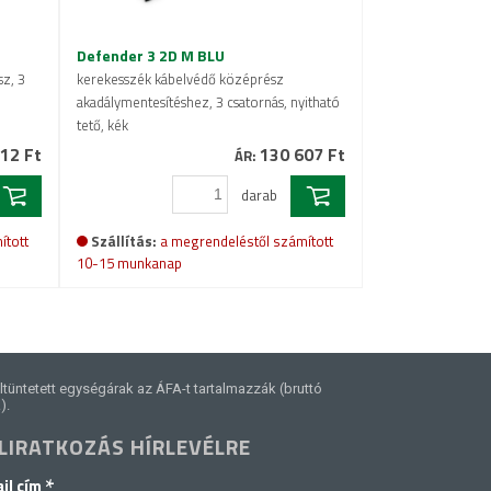
Defender 3 2D M BLU
z, 3
kerekesszék kábelvédő középrész
akadálymentesítéshez, 3 csatornás, nyitható
tető, kék
12 Ft
130 607 Ft
ÁR:
darab
ított
Szállítás:
a megrendeléstől számított
10-15 munkanap
ltüntetett egységárak az ÁFA-t tartalmazzák (bruttó
).
LIRATKOZÁS HÍRLEVÉLRE
*
il cím