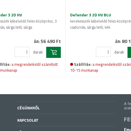
der 3 2D HV
Defender 3 2D HV BLU
sszék kábelvédő feles középrész, 3
kerekesszék kábelvédő feles középrés
ás, sárga tető, sárga
csatornás, sárga tető, kék
56 490 Ft
80 1
ÁR:
ÁR:
darab
darab
lítás:
a megrendeléstől számított
Szállítás:
a megrendeléstől szám
 munkanap
10-15 munkanap
A fe
CÉGÜNKRŐL
árak
FE
KAPCSOLAT
Ema