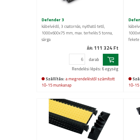
Defender 3
Defen
kábelvédő, 3 csatornás, nyitható tető,
kábelvé
1000x600x75 mm, max. terhelés 5 tonna,
1000x6
sárga
fekete
111 324 Ft
ÁR:
darab
Rendelési lépés: 6 egység
Szállítás:
a megrendeléstől számított
Szál
10-15 munkanap
10-15