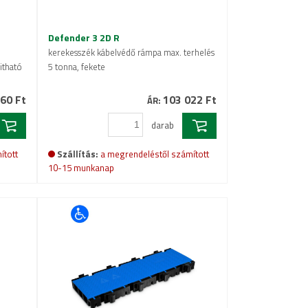
Defender 3 2D R
kerekesszék kábelvédő rámpa max. terhelés
itható
5 tonna, fekete
60 Ft
103 022 Ft
ÁR:
darab
ított
Szállítás:
a megrendeléstől számított
10-15 munkanap