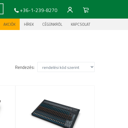
+36-1-239-8270
AKCIÓK
HÍREK
CÉGÜNKRŐL
KAPCSOLAT
Rendezés: