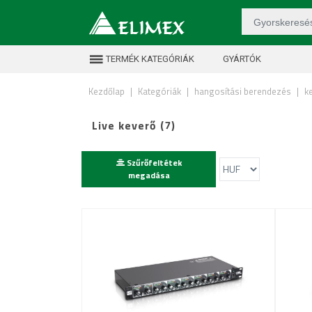
TERMÉK KATEGÓRIÁK
GYÁRTÓK
Kezdőlap
|
Kategóriák
|
hangosítási berendezés
|
k
Live keverő (7)
Szűrőfeltétek
megadása