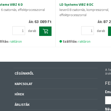
stems VIBZ 6 D
LD Systems VIBZ 8 DC
 6 csatornás, effektprocesszorral
keverő 8 csatornás, kompresszorral,
effektprocesszorral
63 089 Ft
87 2
ÁR:
ÁR:
darab
darab
lítás:
raktáron
Szállítás:
raktáron
A fe
CÉGÜNKRŐL
árak
FE
KAPCSOLAT
Ema
HÍREK
ÁRLISTÁK
Né