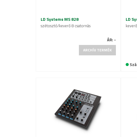
LD Systems MS 828
LD Sy
szétosztó/keverő 8 csatornás
keverő
ÁR:
-
ARCHÍV TERMÉK
Szál