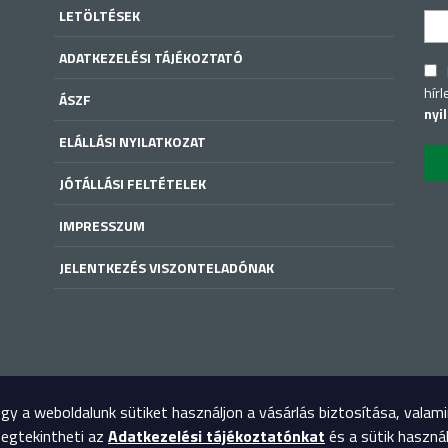
LETÖLTÉSEK
ADATKEZELÉSI TÁJÉKOZTATÓ
hírl
ÁSZF
nyi
ELÁLLÁSI NYILATKOZAT
JÓTÁLLÁSI FELTÉTELEK
IMPRESSZUM
JELENTKEZÉS VISZONTELADÓNAK
y a weboldalunk sütiket használjon a vásárlás biztosítása, valam
megtekintheti az
Adatkezelési tájékoztatónkat
és a sütik haszná