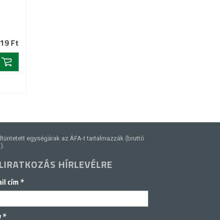
19 Ft
ltüntetett egységárak az ÁFA-t tartalmazzák (bruttó
).
LIRATKOZÁS HÍRLEVÉLRE
*
il cím
*
v