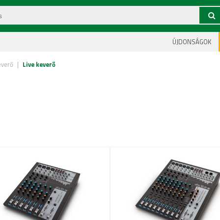
ÚJDONSÁGOK
everő
|
Live keverő