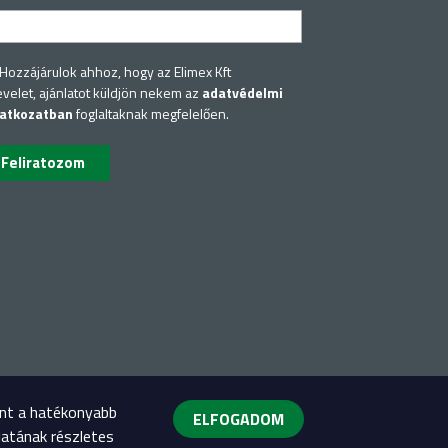
Hozzájárulok ahhoz, hogy az Elimex Kft
evelet, ajánlatot küldjön nekem az
adatvédelmi
latkozatban
foglaltaknak megfelelően.
int a hatékonyabb
ELFOGADOM
latának részletes