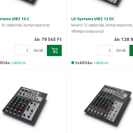
stems VIBZ 10 C
LD Systems VIBZ 12 DC
 10 csatornás, kompresszorral
keverő 12 csatornás, kompresszorral,
effektprocesszorral
79 545 Ft
128 9
ÁR:
ÁR:
darab
darab
lítás:
raktáron
Szállítás:
raktáron