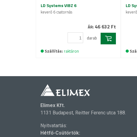
LD Systems VIBZ 6
LD Sy
keverő 6 csatornás
keverő
46 632 Ft
ÁR:
darab
Szállítás:
raktáron
Szál
Elimex Kft.
1131 Budapest, Reitter Ferenc utca 188.
Nyitvatartás:
Hétfő-Csütörtök: