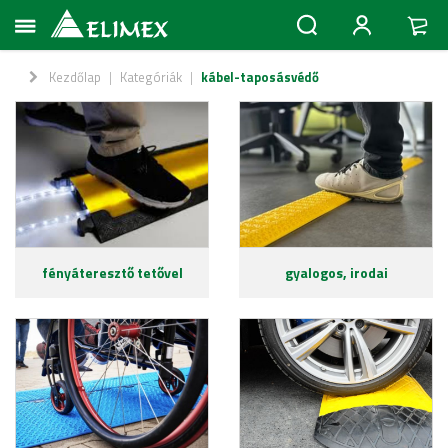
Kezdőlap
|
Kategóriák
|
kábel-taposásvédő
fényáteresztő tetővel
gyalogos, irodai