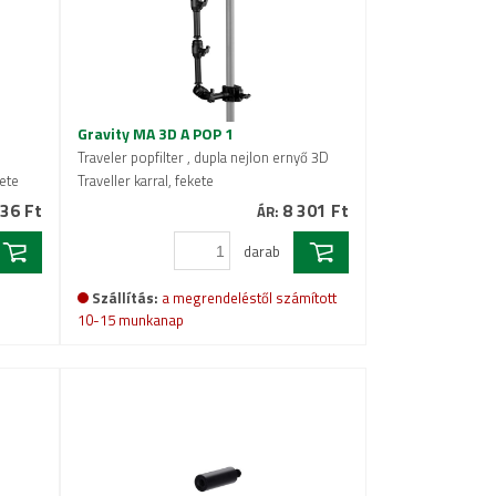
Gravity MA 3D A POP 1
Traveler popfilter , dupla nejlon ernyő 3D
kete
Traveller karral, fekete
36 Ft
8 301 Ft
ÁR:
darab
Szállítás:
a megrendeléstől számított
10-15 munkanap