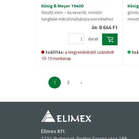
König & Meyer 19400
König
illesztő elem – kis keverők, monitor
gömbcs
hangfalak mikrofonállványra szereléséhez
menett
8 644 Ft
ÁR:
darab
Szállítás:
a megrendeléstől számított
Szál
10-15 munkanap
1
2
›
Elimex Kft.
1131 Budapest, Reitter Ferenc utca 188.