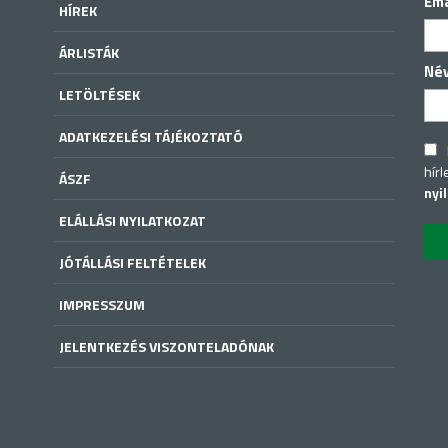
Ema
HÍREK
ÁRLISTÁK
Né
LETÖLTÉSEK
ADATKEZELÉSI TÁJÉKOZTATÓ
hírl
ÁSZF
nyi
ELÁLLÁSI NYILATKOZAT
JÓTÁLLÁSI FELTÉTELEK
IMPRESSZUM
JELENTKEZÉS VISZONTELADÓNAK