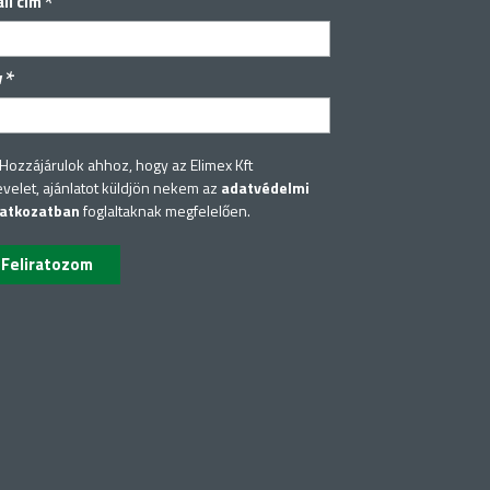
*
il cím
*
v
Hozzájárulok ahhoz, hogy az Elimex Kft
evelet, ajánlatot küldjön nekem az
adatvédelmi
latkozatban
foglaltaknak megfelelően.