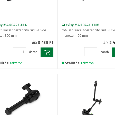
ty MA SPACE 38 L
Gravity MA SPACE 38 M
tus acél hosszabbító rúd 3/8”-os
robusztus acél hosszabbító rúd 3/8”-
tel, 300 mm
menettel, 100 mm
3 439 Ft
2 4
ÁR:
ÁR:
darab
darab
lítás:
raktáron
Szállítás:
raktáron