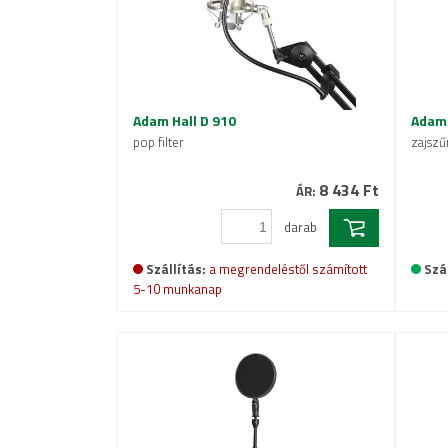
Adam Hall D 910
Adam 
pop filter
zajszű
8 434 Ft
ÁR:
darab
Szállítás:
a megrendeléstől számított
Szál
5-10 munkanap