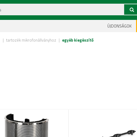
ÚJDONSÁGOK
z
|
tartozék mikrofonállványhoz
|
egyéb kiegészítő