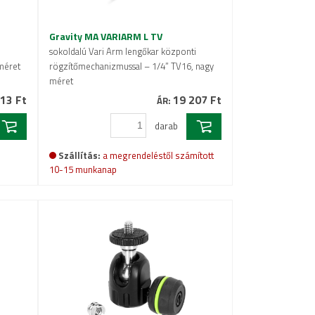
Gravity MA VARIARM L TV
i
sokoldalú Vari Arm lengőkar központi
méret
rögzítőmechanizmussal – 1/4” TV16, nagy
méret
13 Ft
19 207 Ft
ÁR:
darab
Szállítás:
a megrendeléstől számított
10-15 munkanap