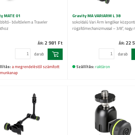
ty MATE 01
Gravity MA VARIARM L 38
bbító- bővítőelem a Traveler
sokoldalú Vari Arm lengőkar központ
athoz
rögzítőmechanizmussal – 3/8”, nagy 
2 981 Ft
22 5
ÁR:
ÁR:
darab
darab
lítás:
a megrendeléstől számított
Szállítás:
raktáron
 munkanap