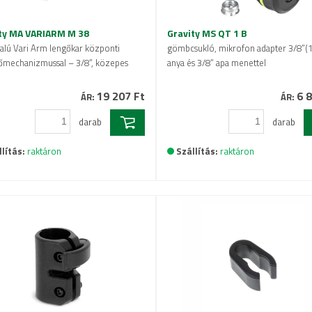
ty MA VARIARM M 38
Gravity MS QT 1 B
alú Vari Arm lengőkar központi
gömbcsukló, mikrofon adapter 3/8”(1
őmechanizmussal – 3/8”, közepes
anya és 3/8” apa menettel
19 207 Ft
6 8
ÁR:
ÁR:
darab
darab
lítás:
raktáron
Szállítás:
raktáron