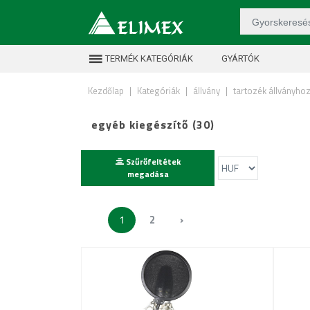
TERMÉK KATEGÓRIÁK
GYÁRTÓK
Kezdőlap
|
Kategóriák
|
állvány
|
tartozék állványho
egyéb kiegészítő (30)
Szűrőfeltétek
megadása
1
2
›