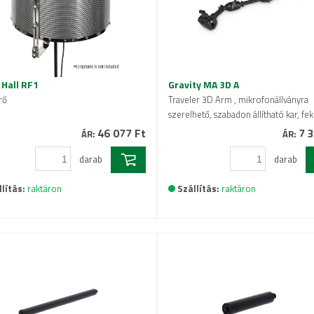
Hall RF1
Gravity MA 3D A
rő
Traveler 3D Arm , mikrofonállványra
szerelhető, szabadon állítható kar, fe
46 077 Ft
7 3
ÁR:
ÁR:
darab
darab
lítás:
raktáron
Szállítás:
raktáron