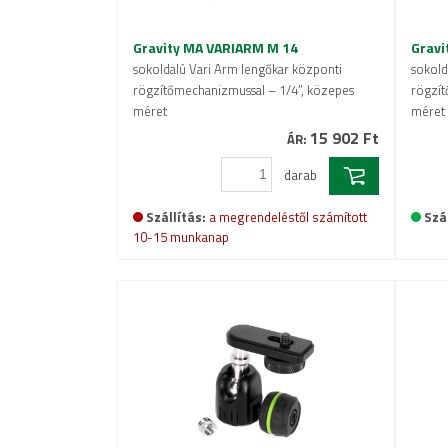
Gravity MA VARIARM M 14
Gravi
sokoldalú Vari Arm lengőkar központi
sokold
rögzítőmechanizmussal – 1/4”, közepes
rögzít
méret
méret
15 902 Ft
ÁR:
darab
Szállítás:
a megrendeléstől számított
Szál
10-15 munkanap