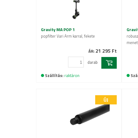
Gravity MA POP 1
Gravi
popfilter Vari Arm karral, fekete
robusz
menet
21 295 Ft
ÁR:
darab
Szállítás:
raktáron
Szál
ÚJ