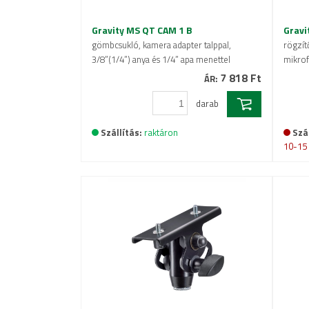
Gravity MS QT CAM 1 B
Gravi
gömbcsukló, kamera adapter talppal,
rögzít
3/8”(1/4”) anya és 1/4” apa menettel
mikrof
7 818 Ft
ÁR:
darab
Szállítás:
raktáron
Szál
10-15