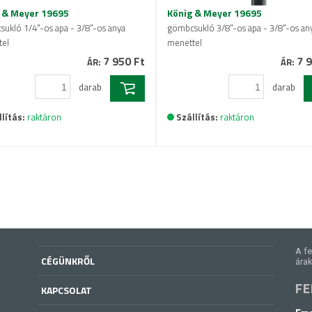
 & Meyer 19695
König & Meyer 19695
ukló 1/4"-os apa - 3/8"-os anya
gömbcsukló 3/8"-os apa - 3/8"-os an
el
menettel
7 950 Ft
7 9
ÁR:
ÁR:
darab
darab
lítás:
raktáron
Szállítás:
raktáron
A fe
CÉGÜNKRŐL
árak
FE
KAPCSOLAT