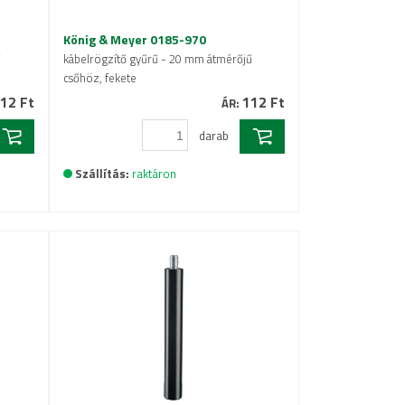
König & Meyer 0185-970
ű
kábelrögzítő gyűrű - 20 mm átmérőjű
csőhöz, fekete
12 Ft
112 Ft
ÁR:
darab
Szállítás:
raktáron