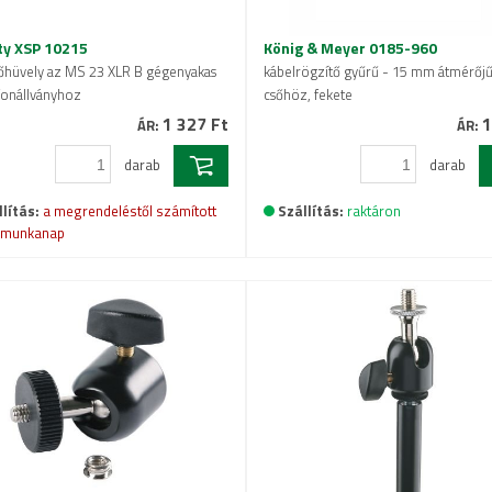
ty XSP 10215
König & Meyer 0185-960
őhüvely az MS 23 XLR B gégenyakas
kábelrögzítő gyűrű - 15 mm átmérőj
onállványhoz
csőhöz, fekete
1 327 Ft
1
ÁR:
ÁR:
darab
darab
lítás:
a megrendeléstől számított
Szállítás:
raktáron
 munkanap