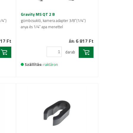
Gravity MS QT 2 B
/4”)
gömbcsukló, kamera adapter 3/8”(1/4”)
anya és 1/4” apa menettel
17 Ft
6 817 Ft
ÁR:
darab
Szállítás:
raktáron