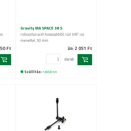
Gravity MA SPACE 38 S
os
robusztus acél hosszabbító rúd 3/8”-os
menettel, 50 mm
50 Ft
2 051 Ft
ÁR:
darab
Szállítás:
raktáron