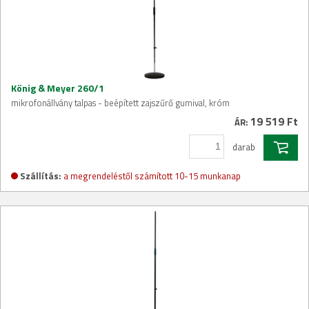
König & Meyer 260/1
mikrofonállvány talpas - beépített zajszűrő gumival, króm
19 519 Ft
ÁR:
darab
Szállítás:
a megrendeléstől számított 10-15 munkanap