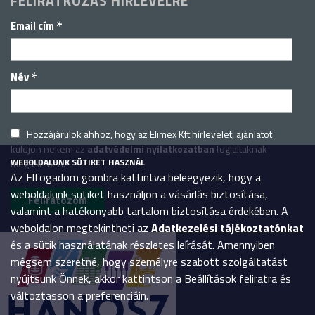
FELIRATKOZÁS HÍRLEVÉLRE
*
Email cím
*
Név
Hozzájárulok ahhoz, hogy az Elimex Kft hírlevelet, ajánlatot
küldjön nekem az
adatvédelmi nyilatkozatban
foglaltaknak
WEBOLDALUNK SÜTIKET HASZNÁL
megfelelően.
Az Elfogadom gombra kattintva beleegyezik, hogy a
weboldalunk sütiket használjon a vásárlás biztosítása,
valamint a hatékonyabb tartalom biztosítása érdekében. A
weboldalon megtekintheti az
Adatkezelési tájékoztatónkat
és a sütik használatának részletes leírását. Amennyiben
mégsem szeretné, hogy személyre szabott szolgáltatást
nyújtsunk Önnek, akkor kattintson a Beállítások feliratra és
változtasson a preferenciáin.