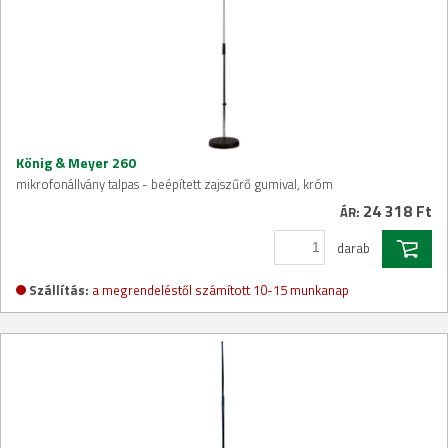
König & Meyer 260
mikrofonállvány talpas - beépített zajszűrő gumival, króm
24 318 Ft
ÁR:
darab
Szállítás:
a megrendeléstől számított 10-15 munkanap