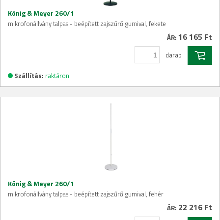
König & Meyer 260/1
mikrofonállvány talpas - beépített zajszűrő gumival, fekete
16 165 Ft
ÁR:
darab
Szállítás:
raktáron
König & Meyer 260/1
mikrofonállvány talpas - beépített zajszűrő gumival, fehér
22 216 Ft
ÁR: