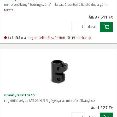
mikrofonállvány "Touring széria" – talpas, 2 ponton állítható dupla gém,
fekete
37 511 Ft
ÁR:
darab
Szállítás:
a megrendeléstől számított 10-15 munkanap
Gravity XSP 10215
rögzítőhüvely az MS 23 XLR B gégenyakas mikrofonállványhoz
1 327 Ft
ÁR: