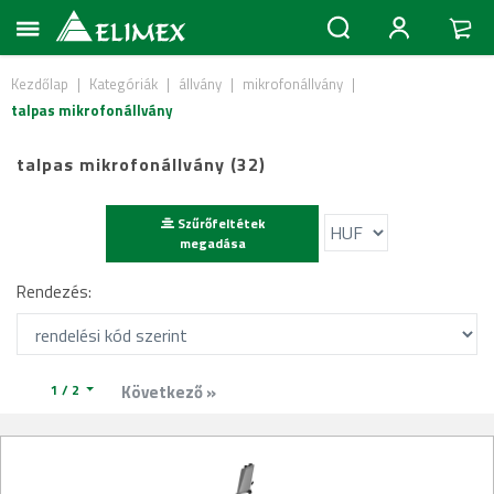
Kezdőlap
|
Kategóriák
|
állvány
|
mikrofonállvány
|
talpas mikrofonállvány
talpas mikrofonállvány (32)
Szűrőfeltétek
megadása
Rendezés:
1 / 2
Következő »