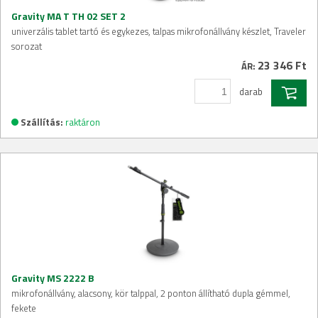
Gravity MA T TH 02 SET 2
univerzális tablet tartó és egykezes, talpas mikrofonállvány készlet, Traveler
sorozat
23 346 Ft
ÁR:
darab
Szállítás:
raktáron
Gravity MS 2222 B
mikrofonállvány, alacsony, kör talppal, 2 ponton állítható dupla gémmel,
fekete