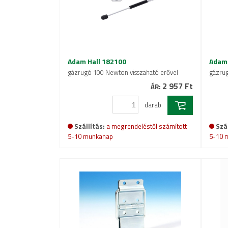
Adam Hall 182100
Adam 
gázrugó 100 Newton visszaható erővel
gázrug
2 957 Ft
ÁR:
darab
Szállítás:
a megrendeléstől számított
Szál
5-10 munkanap
5-10 