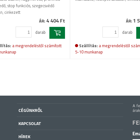
kedő, stop funkciós, szegecsvédő
an, cinkezett
4 404 Ft
1 5
ÁR:
ÁR:
darab
darab
lítás:
a megrendeléstől számított
Szállítás:
a megrendeléstől szám
munkanap
5-10 munkanap
A fe
CÉGÜNKRŐL
árak
FE
KAPCSOLAT
Ema
HÍREK