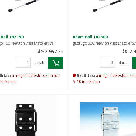
Hall 182150
Adam Hall 182300
ó 150 Newton visszaható erővel
gázrugó 300 Newton visszaható erőv
2 957 Ft
2 9
ÁR:
ÁR:
darab
darab
lítás:
a megrendeléstől számított
Szállítás:
a megrendeléstől szám
munkanap
5-10 munkanap