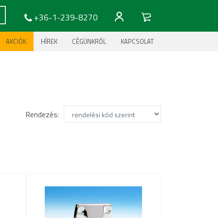
+36-1-239-8270
AKCIÓK
HÍREK
CÉGÜNKRŐL
KAPCSOLAT
Rendezés: