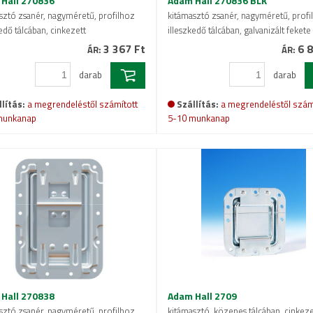
Hall 270836
Adam Hall 270836 BLK
sztó zsanér, nagyméretű, profilhoz
kitámasztó zsanér, nagyméretű, profi
edő tálcában, cinkezett
illeszkedő tálcában, galvanizált fekete
3 367 Ft
6 8
ÁR:
ÁR:
darab
darab
lítás:
a megrendeléstől számított
Szállítás:
a megrendeléstől szám
munkanap
5-10 munkanap
Hall 270838
Adam Hall 2709
sztó zsanér, nagyméretű, profilhoz
kitámasztó, közepes tálcában, cinkeze