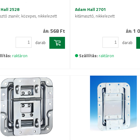
Hall 2528
Adam Hall 2701
sztó zsanér, közepes, nikkelezett
kitámasztó, nikkelezett
568 Ft
1 0
ÁR:
ÁR:
darab
darab
lítás:
raktáron
Szállítás:
raktáron