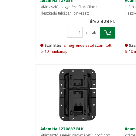
Adam Hall 27083
Adam 
kitámasztó, nagyméretű profilhoz
kitáma
illeszkedő tálcában, cinkezett
illeszk
2 329 Ft
ÁR:
darab
Szállítás:
a megrendeléstől számított
Szál
5-10 munkanap
5-10 
Adam Hall 270837 BLK
Adam 
kitámasztó zsanér, nagyméretű, profilhoz
kitáma