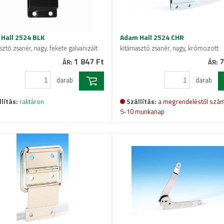
Hall 2524 BLK
Adam Hall 2524 CHR
sztó zsanér, nagy, fekete galvanizált
kitámasztó zsanér, nagy, krómozott
1 847 Ft
7
ÁR:
ÁR:
darab
darab
lítás:
raktáron
Szállítás:
a megrendeléstől szám
5-10 munkanap