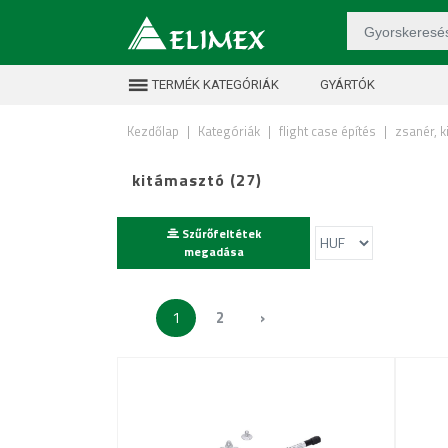
TERMÉK KATEGÓRIÁK
GYÁRTÓK
Kezdőlap
|
Kategóriák
|
flight case építés
|
zsanér, 
kitámasztó (27)
Szűrőfeltétek
megadása
1
2
›