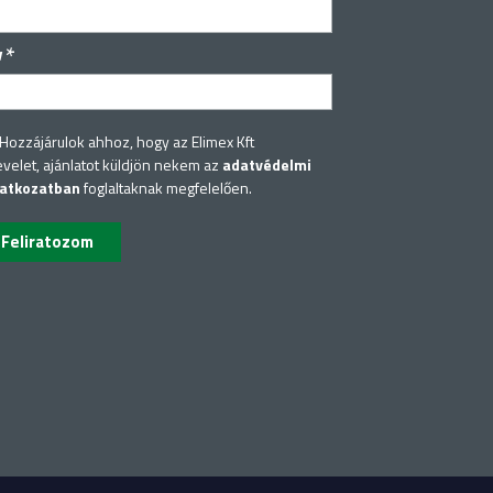
*
v
Hozzájárulok ahhoz, hogy az Elimex Kft
evelet, ajánlatot küldjön nekem az
adatvédelmi
latkozatban
foglaltaknak megfelelően.