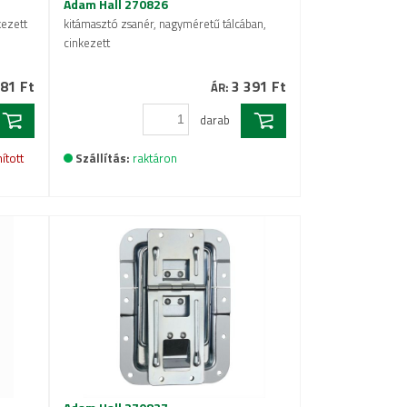
Adam Hall 270826
kezett
kitámasztó zsanér, nagyméretű tálcában,
cinkezett
81 Ft
3 391 Ft
ÁR:
darab
ított
Szállítás:
raktáron