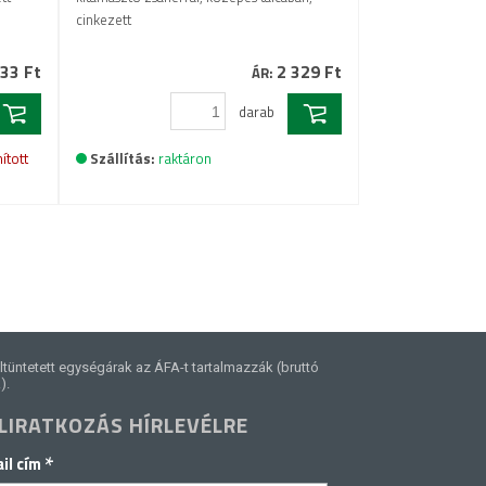
cinkezett
33 Ft
2 329 Ft
ÁR:
darab
ított
Szállítás:
raktáron
ltüntetett egységárak az ÁFA-t tartalmazzák (bruttó
).
LIRATKOZÁS HÍRLEVÉLRE
*
il cím