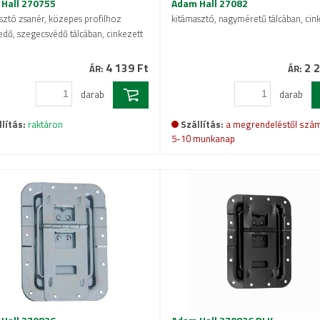
Hall 270755
Adam Hall 27082
sztó zsanér, közepes profilhoz
kitámasztó, nagyméretű tálcában, cin
kedő, szegecsvédő tálcában, cinkezett
4 139 Ft
2 2
ÁR:
ÁR:
darab
darab
lítás:
raktáron
Szállítás:
a megrendeléstől szám
5-10 munkanap