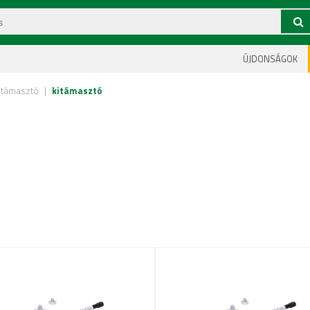
ÚJDONSÁGOK
kitámasztó
|
kitámasztó