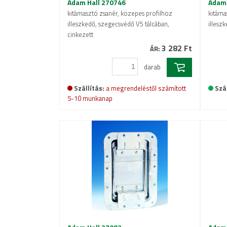
Adam Hall 270746
Adam 
kitámasztó zsanér, közepes profilhoz
kitáma
illeszkedő, szegecsvédő V5 tálcában,
illesz
cinkezett
3 282 Ft
ÁR:
darab
Szállítás:
a megrendeléstől számított
Szál
5-10 munkanap