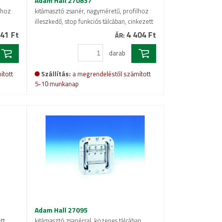
Adam Hall 270837
lhoz
kitámasztó zsanér, nagyméretű, profilhoz
illeszkedő, stop funkciós tálcában, cinkezett
41 Ft
4 404 Ft
ÁR:
darab
ított
Szállítás:
a megrendeléstől számított
5-10 munkanap
Adam Hall 27095
tt
kitámasztó zsanérral, közepes tálcában,