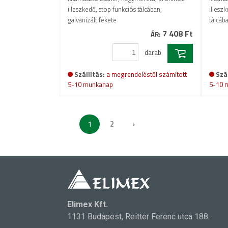
illeszkedő, stop funkciós tálcában,
illesz
galvanizált fekete
tálcáb
7 408 Ft
ÁR:
darab
Szállítás:
a megrendeléstől számított
Szál
5-10 munkanap
5-10 
1
2
›
Elimex Kft.
1131 Budapest, Reitter Ferenc utca 188.