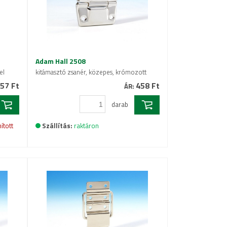
Adam Hall 2508
el
kitámasztó zsanér, közepes, krómozott
57 Ft
458 Ft
ÁR:
darab
ított
Szállítás:
raktáron