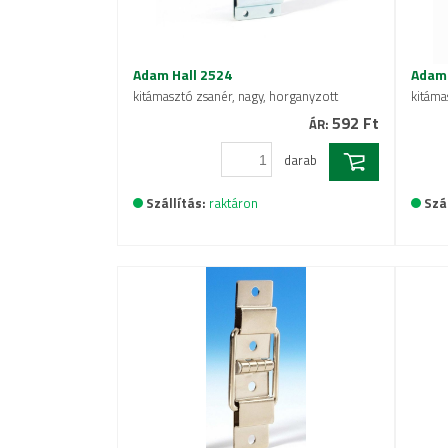
Adam Hall 2524
Adam 
kitámasztó zsanér, nagy, horganyzott
kitáma
592 Ft
ÁR:
darab
Szállítás:
raktáron
Szál