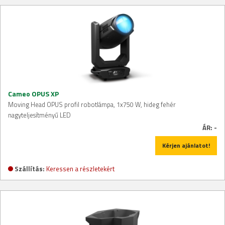
Cameo OPUS XP
Moving Head OPUS profil robotlámpa, 1x750 W, hideg fehér
nagyteljesítményű LED
ÁR:
-
Kérjen ajánlatot!
Szállítás:
Keressen a részletekért