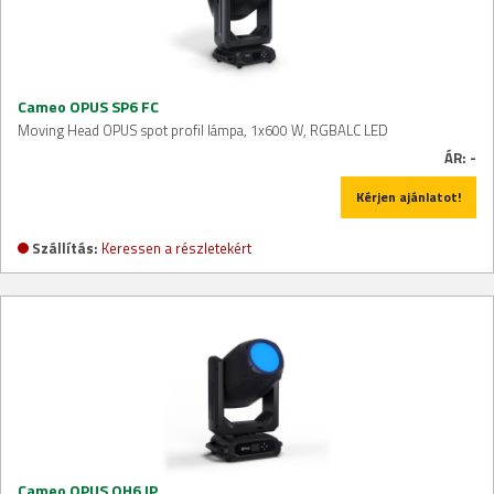
Cameo OPUS SP6 FC
Moving Head OPUS spot profil lámpa, 1x600 W, RGBALC LED
ÁR:
-
Kérjen ajánlatot!
Szállítás:
Keressen a részletekért
Cameo OPUS OH6 IP