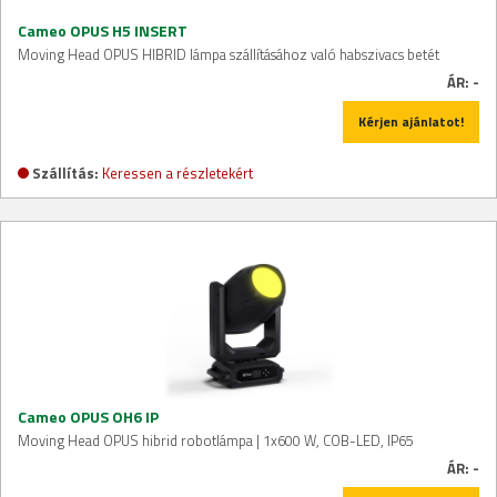
Cameo OPUS H5 INSERT
Moving Head OPUS HIBRID lámpa szállításához való habszivacs betét
ÁR:
-
Kérjen ajánlatot!
Szállítás:
Keressen a részletekért
Cameo OPUS OH6 IP
Moving Head OPUS hibrid robotlámpa | 1x600 W, COB-LED, IP65
ÁR:
-