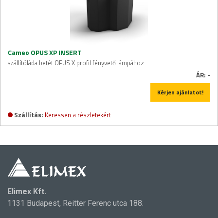
Cameo OPUS XP INSERT
szállítóláda betét OPUS X profil fényvető lámpához
ÁR:
-
Kérjen ajánlatot!
Szállítás:
Keressen a részletekért
Elimex Kft.
1131 Budapest, Reitter Ferenc utca 188.