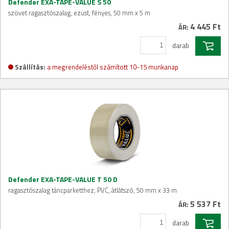
Defender EXA-TAPE-VALUE S 50
szövet ragasztószalag, ezüst, fényes, 50 mm x 5 m
4 445 Ft
ÁR:
darab
Szállítás:
a megrendeléstől számított 10-15 munkanap
Defender EXA-TAPE-VALUE T 50 D
ragasztószalag táncparketthez, PVC, átlátszó, 50 mm x 33 m
5 537 Ft
ÁR:
darab