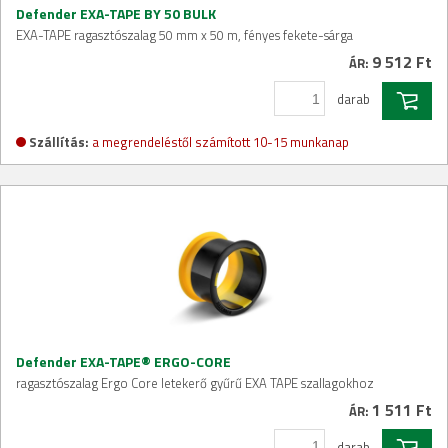
Defender EXA-TAPE BY 50 BULK
EXA-TAPE ragasztószalag 50 mm x 50 m, fényes fekete-sárga
9 512 Ft
ÁR:
darab
Szállítás:
a megrendeléstől számított 10-15 munkanap
Defender EXA-TAPE® ERGO-CORE
ragasztószalag Ergo Core letekerő gyűrű EXA TAPE szallagokhoz
1 511 Ft
ÁR:
darab