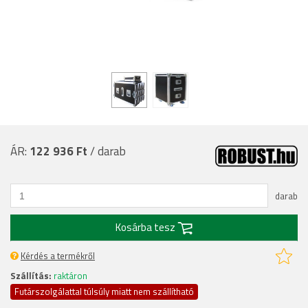
ÁR:
122 936 Ft
/ darab
darab
Kosárba tesz
Kérdés a termékről
Szállítás:
raktáron
Futárszolgálattal túlsúly miatt nem szállítható