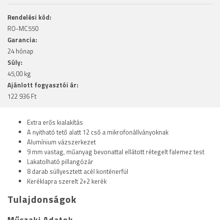
Rendelési kód:
RO-MC550
Garancia:
24 hónap
Súly:
45,00 kg
Ajánlott fogyasztói ár:
122 936 Ft
Extra erős kialakítás
A nyitható tető alatt 12 cső a mikrofonállványoknak
Alumínium vázszerkezet
9 mm vastag, műanyag bevonattal ellátott rétegelt falemez test
Lakatolható pillangózár
8 darab süllyesztett acél konténerfül
Keréklapra szerelt 2+2 kerék
Tulajdonságok