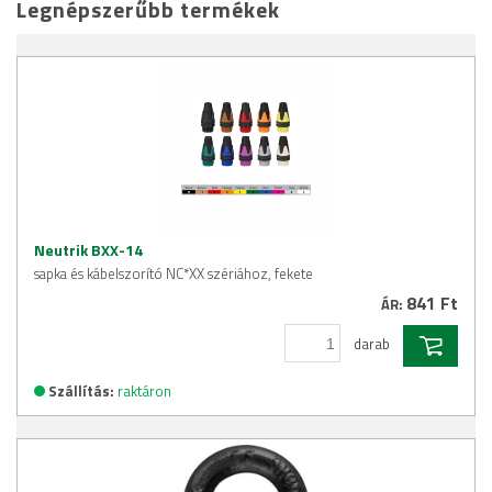
Legnépszerűbb termékek
Neutrik BXX-14
sapka és kábelszorító NC*XX szériához, fekete
841 Ft
ÁR:
darab
Szállítás:
raktáron