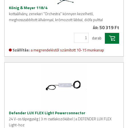
König & Meyer 118/4
kottaállvány, zenekari "Orchestra" könnyen kezelhető,
meghosszabbított állvánnyal, krómozott lábbal, diófa pulttal
50 319 Ft
ÁR:
darab
Szállítás:
a megrendeléstől számított 10-15 munkanap
Defender LUX FLEX Light Powerconnector
24 V-os tápegység | 3 m csatlakozókábel | a DEFENDER LUX FLEX
Light-hoz