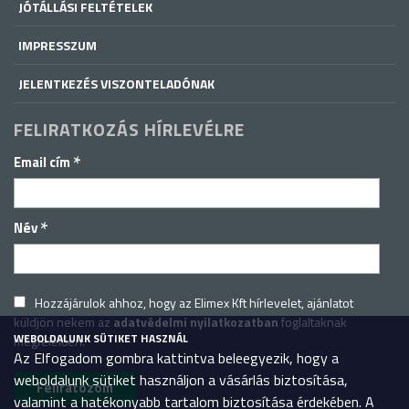
JÓTÁLLÁSI FELTÉTELEK
IMPRESSZUM
JELENTKEZÉS VISZONTELADÓNAK
FELIRATKOZÁS HÍRLEVÉLRE
*
Email cím
*
Név
Hozzájárulok ahhoz, hogy az Elimex Kft hírlevelet, ajánlatot
küldjön nekem az
adatvédelmi nyilatkozatban
foglaltaknak
WEBOLDALUNK SÜTIKET HASZNÁL
megfelelően.
Az Elfogadom gombra kattintva beleegyezik, hogy a
weboldalunk sütiket használjon a vásárlás biztosítása,
valamint a hatékonyabb tartalom biztosítása érdekében. A