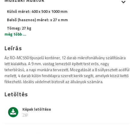
Műszaki Adatok
Külső méret: 400 x 500 x 1000 mm
Belső (hasznos) méret: x 27 x mm
Tömeg: 27 kg
még több ...
Leírás
Az RO-MC550 típusjelű konténer, 12 darab mikrofonállvány szállítására
lett kialakítva. A 9 mm. vastag lemezből épített test erős, nagy
teherbírású, a napi munkára tervezett. Mozgatását a 8 süllyesztett acélfül
mellett, 4 darab külön fenéklapra szerelt kerék segíti, amelyek közül kettő
fékezhető. Ideális védelmet biztosít az állványok számára.
Letöltés
Képek letöltése
ZIP