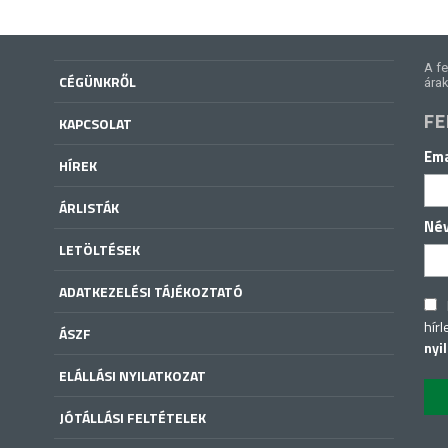
A fe
CÉGÜNKRŐL
árak
FE
KAPCSOLAT
Ema
HÍREK
ÁRLISTÁK
Né
LETÖLTÉSEK
ADATKEZELÉSI TÁJÉKOZTATÓ
hírl
ÁSZF
nyi
ELÁLLÁSI NYILATKOZAT
JÓTÁLLÁSI FELTÉTELEK