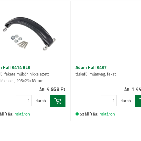
 Hall 3414 BLK
Adam Hall 3437
fül fekete műbőr, nikkelezett
táskafül műanyag, feket
elékekkel, 195x29x18 mm
4 959 Ft
1 44
ÁR:
ÁR:
darab
darab
állítás:
raktáron
Szállítás:
raktáron