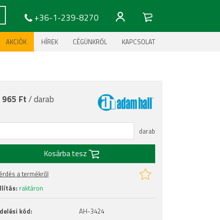
+36-1-239-8270
AKCIÓK
HÍREK
CÉGÜNKRŐL
KAPCSOLAT
:
965 Ft
/ darab
darab
Kosárba tesz
érdés a termékről
lítás:
raktáron
delési kód:
AH-3424