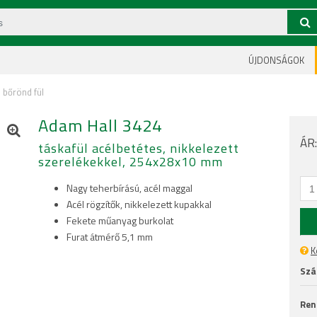
ÚJDONSÁGOK
bőrönd fül
Adam Hall 3424
ÁR
táskafül acélbetétes, nikkelezett
szerelékekkel, 254x28x10 mm
Nagy teherbírású, acél maggal
Acél rögzítők, nikkelezett kupakkal
Fekete műanyag burkolat
Furat átmérő 5,1 mm
K
Szál
Ren