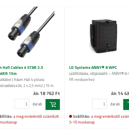
 Hall Cables 4 STAR 2.5
LD Systems ANNY® 8 WPC
AKER 15m
szállítótáska, időjárásálló – ANNY® 8 
alkábel | Adam Hall 4 pólusú
PA rendszerhez
alcsatlakozók, 2 x 2,5 mm2 | 15 m
18 762 Ft
14 43
ÁR:
ÁR:
darab
darab
állítás:
a megrendeléstől számított
Szállítás:
a megrendeléstől szám
 munkanap
5-10 munkanap