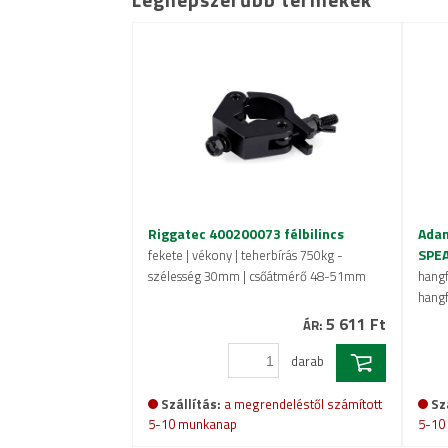
Riggatec 400200073 félbilincs
Adam
SPE
fekete | vékony | teherbírás 750kg -
szélesség 30mm | csőátmérő 48-51mm
hangf
hangf
5 611 Ft
ÁR:
darab
Szállítás:
a megrendeléstől számított
Sz
5-10 munkanap
5-10