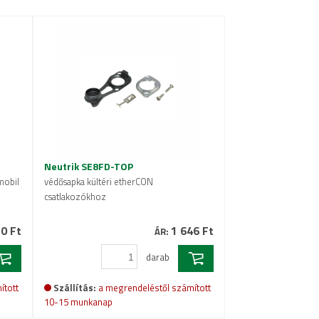
Neutrik SE8FD-TOP
mobil
védősapka kültéri etherCON
csatlakozókhoz
0 Ft
1 646 Ft
ÁR:
darab
ított
Szállítás:
a megrendeléstől számított
10-15 munkanap