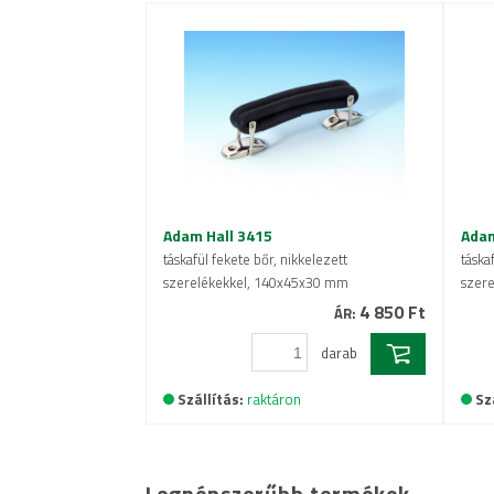
Adam Hall 3415
Adam
táskafül fekete bőr, nikkelezett
táska
szerelékekkel, 140x45x30 mm
szer
4 850 Ft
ÁR:
darab
Szállítás:
raktáron
Sz
Legnépszerűbb termékek