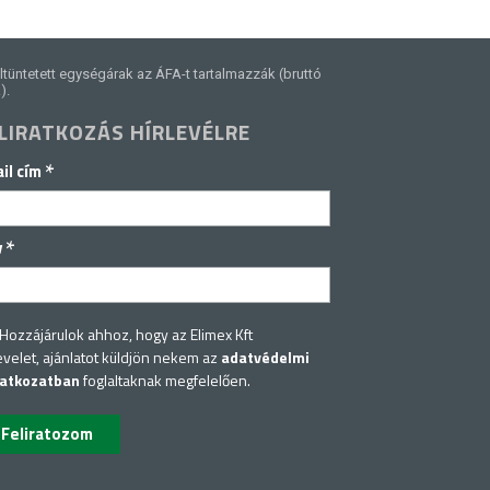
ltüntetett egységárak az ÁFA-t tartalmazzák (bruttó
).
LIRATKOZÁS HÍRLEVÉLRE
*
il cím
*
v
Hozzájárulok ahhoz, hogy az Elimex Kft
evelet, ajánlatot küldjön nekem az
adatvédelmi
latkozatban
foglaltaknak megfelelően.