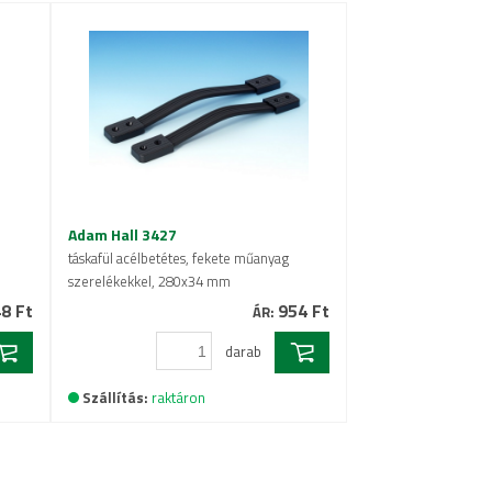
Adam Hall 3427
táskafül acélbetétes, fekete műanyag
szerelékekkel, 280x34 mm
8 Ft
954 Ft
ÁR:
darab
Szállítás:
raktáron