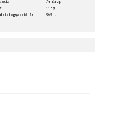
ancia:
24 hónap
y:
112 g
nlott fogyasztói ár:
965 Ft