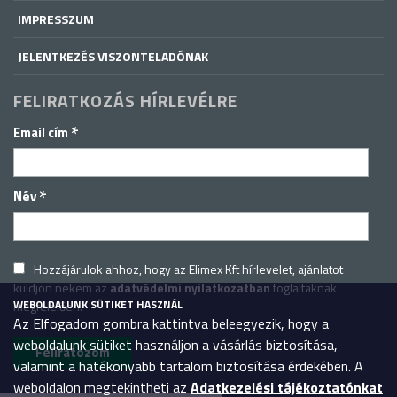
IMPRESSZUM
JELENTKEZÉS VISZONTELADÓNAK
FELIRATKOZÁS HÍRLEVÉLRE
*
Email cím
*
Név
Hozzájárulok ahhoz, hogy az Elimex Kft hírlevelet, ajánlatot
küldjön nekem az
adatvédelmi nyilatkozatban
foglaltaknak
WEBOLDALUNK SÜTIKET HASZNÁL
megfelelően.
Az Elfogadom gombra kattintva beleegyezik, hogy a
weboldalunk sütiket használjon a vásárlás biztosítása,
valamint a hatékonyabb tartalom biztosítása érdekében. A
weboldalon megtekintheti az
Adatkezelési tájékoztatónkat