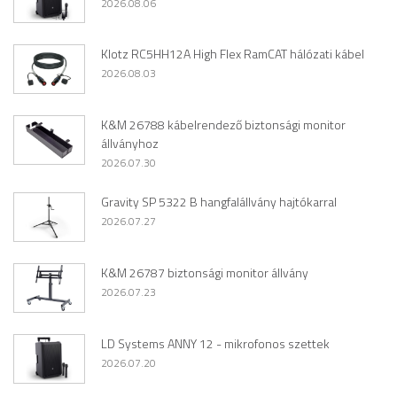
2026.08.06
Klotz RC5HH12A High Flex RamCAT hálózati kábel
2026.08.03
K&M 26788 kábelrendező biztonsági monitor
állványhoz
2026.07.30
Gravity SP 5322 B hangfalállvány hajtókarral
2026.07.27
K&M 26787 biztonsági monitor állvány
2026.07.23
LD Systems ANNY 12 - mikrofonos szettek
2026.07.20