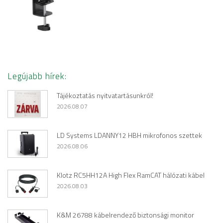
Legújabb hírek:
Tájékoztatás nyitvatartásunkról!
2026.08.07
LD Systems LDANNY12 HBH mikrofonos szettek
2026.08.06
Klotz RC5HH12A High Flex RamCAT hálózati kábel
2026.08.03
K&M 26788 kábelrendező biztonsági monitor