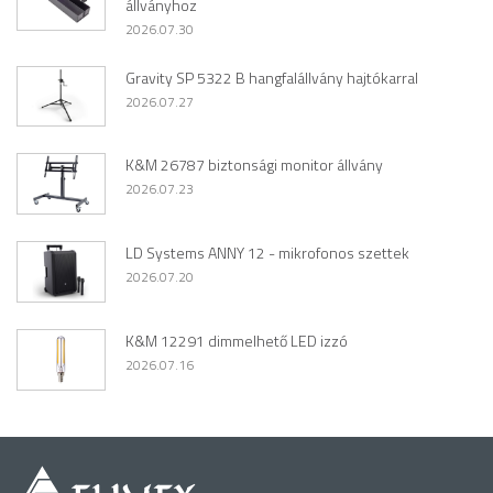
állványhoz
2026.07.30
Gravity SP 5322 B hangfalállvány hajtókarral
2026.07.27
K&M 26787 biztonsági monitor állvány
2026.07.23
LD Systems ANNY 12 - mikrofonos szettek
2026.07.20
K&M 12291 dimmelhető LED izzó
2026.07.16