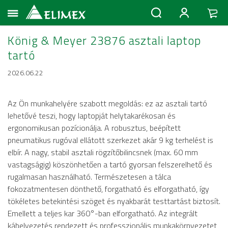
König & Meyer 23876 asztali laptop
tartó
2026.06.22
Az Ön munkahelyére szabott megoldás: ez az asztali tartó
lehetővé teszi, hogy laptopját helytakarékosan és
ergonomikusan pozícionálja. A robusztus, beépített
pneumatikus rugóval ellátott szerkezet akár 9 kg terhelést is
elbír. A nagy, stabil asztali rögzítőbilincsnek (max. 60 mm
vastagságig) köszönhetően a tartó gyorsan felszerelhető és
rugalmasan használható. Természetesen a tálca
fokozatmentesen dönthető, forgatható és elforgatható, így
tökéletes betekintési szöget és nyakbarát testtartást biztosít.
Emellett a teljes kar 360°-ban elforgatható. Az integrált
kábelvezetés rendezett és professzionális munkakörnyezetet