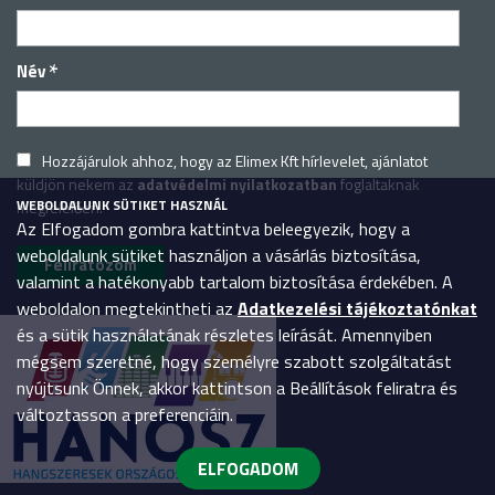
*
Név
Hozzájárulok ahhoz, hogy az Elimex Kft hírlevelet, ajánlatot
küldjön nekem az
adatvédelmi nyilatkozatban
foglaltaknak
WEBOLDALUNK SÜTIKET HASZNÁL
megfelelően.
Az Elfogadom gombra kattintva beleegyezik, hogy a
weboldalunk sütiket használjon a vásárlás biztosítása,
valamint a hatékonyabb tartalom biztosítása érdekében. A
weboldalon megtekintheti az
Adatkezelési tájékoztatónkat
és a sütik használatának részletes leírását. Amennyiben
mégsem szeretné, hogy személyre szabott szolgáltatást
nyújtsunk Önnek, akkor kattintson a Beállítások feliratra és
változtasson a preferenciáin.
ELFOGADOM