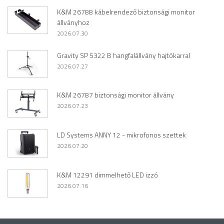
K&M 26788 kábelrendező biztonsági monitor
állványhoz
2026.07.30
Gravity SP 5322 B hangfalállvány hajtókarral
2026.07.27
K&M 26787 biztonsági monitor állvány
2026.07.23
LD Systems ANNY 12 - mikrofonos szettek
2026.07.20
K&M 12291 dimmelhető LED izzó
2026.07.16