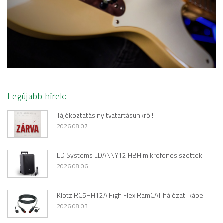
Legújabb hírek:
Tájékoztatás nyitvatartásunkról!
2026.08.07
LD Systems LDANNY12 HBH mikrofonos szettek
2026.08.06
Klotz RC5HH12A High Flex RamCAT hálózati kábel
2026.08.03