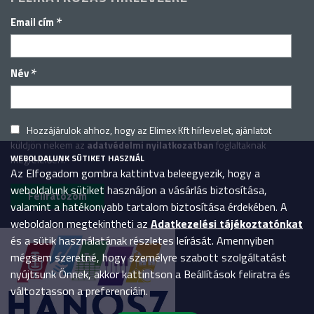
*
Email cím
*
Név
Hozzájárulok ahhoz, hogy az Elimex Kft hírlevelet, ajánlatot
küldjön nekem az
adatvédelmi nyilatkozatban
foglaltaknak
WEBOLDALUNK SÜTIKET HASZNÁL
megfelelően.
Az Elfogadom gombra kattintva beleegyezik, hogy a
weboldalunk sütiket használjon a vásárlás biztosítása,
valamint a hatékonyabb tartalom biztosítása érdekében. A
weboldalon megtekintheti az
Adatkezelési tájékoztatónkat
és a sütik használatának részletes leírását. Amennyiben
mégsem szeretné, hogy személyre szabott szolgáltatást
nyújtsunk Önnek, akkor kattintson a Beállítások feliratra és
változtasson a preferenciáin.