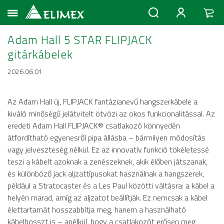
Adam Hall 5 STAR FLIPJACK
gitárkábelek
2026.06.01
Az Adam Hall új, FLIPJACK fantázianevű hangszerkábele a
kiváló minőségű jelátvitelt ötvözi az okos funkcionalitással. Az
eredeti Adam Hall FLIPJACK® csatlakozó könnyedén
átfordítható egyenesről pipa állásba – bármilyen módosítás
vagy jelveszteség nélkül. Ez az innovatív funkció tökéletessé
teszi a kábelt azoknak a zenészeknek, akik élőben játszanak,
és különböző jack aljzattípusokat használnak a hangszerek,
például a Stratocaster és a Les Paul közötti váltásra: a kábel a
helyén marad, amíg az aljzatot beállítják. Ez nemcsak a kábel
élettartamát hosszabbítja meg, hanem a használható
kábelhosszt is – anélkül, hogy a csatlakozót erősen meg