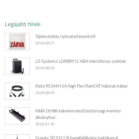
Legújabb hírek:
Tájékoztatás nyitvatartásunkról!
2026.08.07
LD Systems LDANNY12 HBH mikrofonos szettek
2026.08.06
Klotz RC5HH12A High Flex RamCAT hálózati kábel
2026.08.03
K&M 26788 kábelrendező biztonsági monitor
állványhoz
2026.07.30
Gravity SP 5322 B hangfalállvány hajtókarral