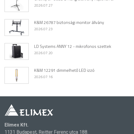
2026.07.27
K&M 26787 biztonsági monitor állvány
2026.07.23
LD Systems ANNY 12 - mikrofonos szettek
2026.07.20
K&M 12291 dimmelhető LED izzó
2026.07.16
Elimex Kft.
1131 Budapest, Reitter Ferenc utca 188.