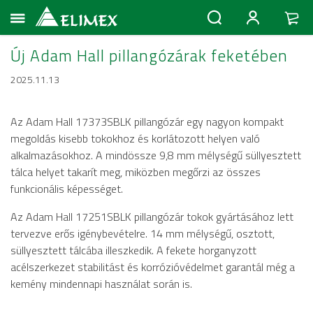
Új Adam Hall pillangózárak feketében
2025.11.13
Az Adam Hall 17373SBLK pillangózár egy nagyon kompakt
megoldás kisebb tokokhoz és korlátozott helyen való
alkalmazásokhoz. A mindössze 9,8 mm mélységű süllyesztett
tálca helyet takarít meg, miközben megőrzi az összes
funkcionális képességet.
Az Adam Hall 17251SBLK pillangózár tokok gyártásához lett
tervezve erős igénybevételre. 14 mm mélységű, osztott,
süllyesztett tálcába illeszkedik. A fekete horganyzott
acélszerkezet stabilitást és korrózióvédelmet garantál még a
kemény mindennapi használat során is.