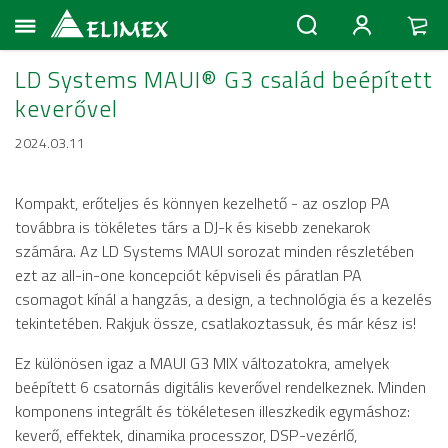
LD Systems MAUI® G3 család beépített
keverővel
2024.03.11
Kompakt, erőteljes és könnyen kezelhető - az oszlop PA
továbbra is tökéletes társ a DJ-k és kisebb zenekarok
számára. Az LD Systems MAUI sorozat minden részletében
ezt az all-in-one koncepciót képviseli és páratlan PA
csomagot kínál a hangzás, a design, a technológia és a kezelés
tekintetében. Rakjuk össze, csatlakoztassuk, és már kész is!
Ez különösen igaz a MAUI G3 MIX változatokra, amelyek
beépített 6 csatornás digitális keverővel rendelkeznek. Minden
komponens integrált és tökéletesen illeszkedik egymáshoz:
keverő, effektek, dinamika processzor, DSP-vezérlő,