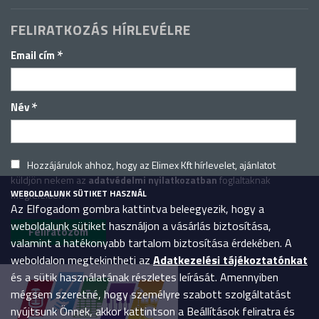
FELIRATKOZÁS HÍRLEVÉLRE
*
Email cím
*
Név
Hozzájárulok ahhoz, hogy az Elimex Kft hírlevelet, ajánlatot
küldjön nekem az
adatvédelmi nyilatkozatban
foglaltaknak
WEBOLDALUNK SÜTIKET HASZNÁL
megfelelően.
Az Elfogadom gombra kattintva beleegyezik, hogy a
weboldalunk sütiket használjon a vásárlás biztosítása,
valamint a hatékonyabb tartalom biztosítása érdekében. A
weboldalon megtekintheti az
Adatkezelési tájékoztatónkat
és a sütik használatának részletes leírását. Amennyiben
mégsem szeretné, hogy személyre szabott szolgáltatást
nyújtsunk Önnek, akkor kattintson a Beállítások feliratra és