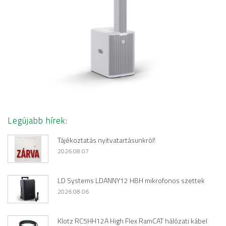
Legújabb hírek:
Tájékoztatás nyitvatartásunkról!
2026.08.07
LD Systems LDANNY12 HBH mikrofonos szettek
2026.08.06
Klotz RC5HH12A High Flex RamCAT hálózati kábel