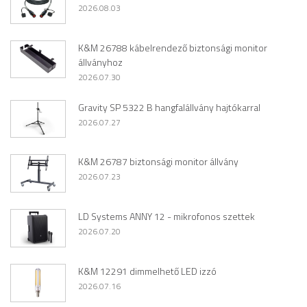
2026.08.03
K&M 26788 kábelrendező biztonsági monitor
állványhoz
2026.07.30
Gravity SP 5322 B hangfalállvány hajtókarral
2026.07.27
K&M 26787 biztonsági monitor állvány
2026.07.23
LD Systems ANNY 12 - mikrofonos szettek
2026.07.20
K&M 12291 dimmelhető LED izzó
2026.07.16