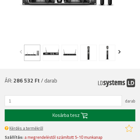
ÁR:
286 532 Ft
/ darab
darab
Kosárba tesz
Kérdés a termékről
Szállítás:
a megrendeléstől számított 5-10 munkanap