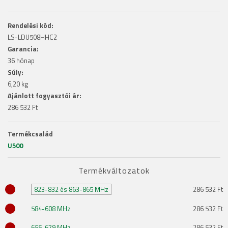
Rendelési kód:
LS-LDU508HHC2
Garancia:
36 hónap
Súly:
6,20 kg
Ajánlott fogyasztói ár:
286 532 Ft
Termékcsalád
U500
Termékváltozatok
823-832 és 863-865 MHz
286 532 Ft
584-608 MHz
286 532 Ft
655-679 MHz
286 532 Ft