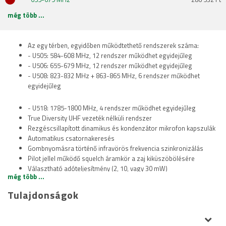
még több ...
Az egy térben, egyidőben működtethető rendszerek száma:
- U505: 584-608 MHz, 12 rendszer működhet egyidejűleg
- U506: 655-679 MHz, 12 rendszer működhet egyidejűleg
- U508: 823-832 MHz + 863-865 MHz, 6 rendszer működhet
egyidejűleg
- U518: 1785-1800 MHz, 4 rendszer működhet egyidejűleg
True Diversity UHF vezeték nélküli rendszer
Rezgéscsillapított dinamikus és kondenzátor mikrofon kapszulák
Automatikus csatornakeresés
Gombnyomásra történő infravörös frekvencia szinkronizálás
Pilot jellel működő squelch áramkör a zaj kiküszöbölésére
Választható adóteljesítmény (2, 10, vagy 30 mW)
még több ...
Masszív készülékház
Kontrasztos OLED kijelző
Tulajdonságok