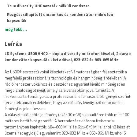
True diversity UHF vezeték nélküli rendszer
Rezgéscsillapított dinamikus és kondenzátor mikrofon
kapszulák
Automatikus csatornakeresés
még több ...
Gombnyomásra történő egyszerű frekvencia szinkronizálás
Leírás
A pilotjellel működő squelch áramkör elnyomja a zajt
LD Systems U508 HHC2 – dupla diversity mikrofon készlet, 2 darab
Kapcsolható adóteljesítmény (2, 10, vagy 30 mW)
kondenzátor kapszulás kézi adóval, 823-832 és 863-865 MHz
Masszív készülékház
Az U500® sorozatú vokál készleteket Németországban fejlesztették a
Kontrasztos OLED kijelző
megfelelő professzionális technológia és hangminőség érdekében. A
rádió rendszer vokálhoz és beszédhez egyaránt kiváló minőséget és
megbízhatóságot nyújt, amely az elvárásokon jóval túlmutat. A
frekvencia tartományokat a professzionális felhasználók igényei szerint
tervezték annak érdekében, hogy az előadás lenyűgöző emocionális
élményt is jelenthessen.
A választható adóteljesítmény (akár 30 mW) szabadtéren több mint 100
méteres hatótávot garantál. A berendezések három frekvencia
tartományban kaphatók: 584-608 MHz és 655-679 MHz, ahol 12 készlet
üzemelhet egyidejűleg, valamint 823-832 MHz + 863-865 MHz, ahol 6