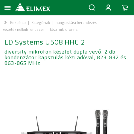
Kezdőlap
|
Kategóriák
|
hangosítási berendezés
|
vezeték nélküli rendszer
|
kézi mikrofonnal
LD Systems U508 HHC 2
diversity mikrofon készlet dupla vevő, 2 db
kondenzátor kapszulás kézi adóval, 823-832 és
863-865 MHz