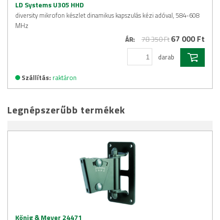
LD Systems U305 HHD
diversity mikrofon készlet dinamikus kapszulás kézi adóval, 584-608
MHz
67 000 Ft
78 350 Ft
ÁR:
darab
Szállítás:
raktáron
Legnépszerűbb termékek
König & Meyer 24471