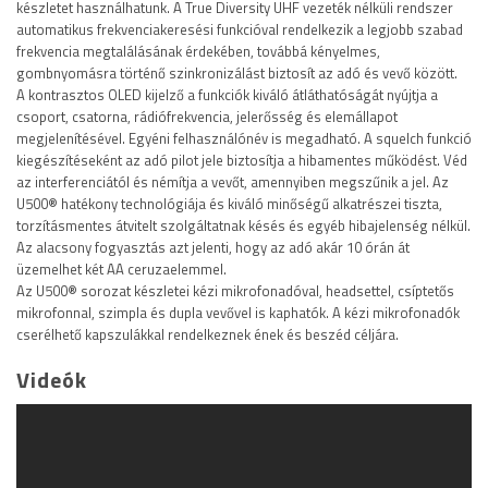
készletet használhatunk. A True Diversity UHF vezeték nélküli rendszer
automatikus frekvenciakeresési funkcióval rendelkezik a legjobb szabad
frekvencia megtalálásának érdekében, továbbá kényelmes,
gombnyomásra történő szinkronizálást biztosít az adó és vevő között.
A kontrasztos OLED kijelző a funkciók kiváló átláthatóságát nyújtja a
csoport, csatorna, rádiófrekvencia, jelerősség és elemállapot
megjelenítésével. Egyéni felhasználónév is megadható. A squelch funkció
kiegészítéseként az adó pilot jele biztosítja a hibamentes működést. Véd
az interferenciától és némítja a vevőt, amennyiben megszűnik a jel. Az
U500® hatékony technológiája és kiváló minőségű alkatrészei tiszta,
torzításmentes átvitelt szolgáltatnak késés és egyéb hibajelenség nélkül.
Az alacsony fogyasztás azt jelenti, hogy az adó akár 10 órán át
üzemelhet két AA ceruzaelemmel.
Az U500® sorozat készletei kézi mikrofonadóval, headsettel, csíptetős
mikrofonnal, szimpla és dupla vevővel is kaphatók. A kézi mikrofonadók
cserélhető kapszulákkal rendelkeznek ének és beszéd céljára.
Videók