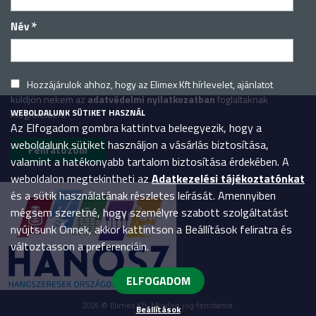
*
Név
Hozzájárulok ahhoz, hogy az Elimex Kft hírlevelet, ajánlatot
küldjön nekem az
adatvédelmi nyilatkozatban
foglaltaknak
WEBOLDALUNK SÜTIKET HASZNÁL
megfelelően.
Az Elfogadom gombra kattintva beleegyezik, hogy a
weboldalunk sütiket használjon a vásárlás biztosítása,
valamint a hatékonyabb tartalom biztosítása érdekében. A
weboldalon megtekintheti az
Adatkezelési tájékoztatónkat
és a sütik használatának részletes leírását. Amennyiben
mégsem szeretné, hogy személyre szabott szolgáltatást
nyújtsunk Önnek, akkor kattintson a Beállítások feliratra és
változtasson a preferenciáin.
ELFOGADOM
2026 © Elimex Kft. Minden jog fenntartva.
Beállítások