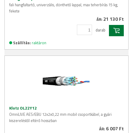
fali hangfaltartó, univerzális, dönthető lappal, max teherbírás 15 kg,
fekete
21 130 Ft
ÁR:
darab
Szállítás:
raktáron
Klotz OL22Y12
OmniLIVE AES/EBU 12x2x0,22 mm mobil csoportkábel, a gyári
kiszereléstől eltérő hosszban
6 007 Ft
ÁR: