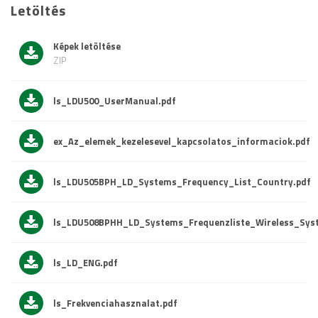
Letöltés
Képek letöltése
ZIP
ls_LDU500_UserManual.pdf
ex_Az_elemek_kezelesevel_kapcsolatos_informaciok.pdf
ls_LDU505BPH_LD_Systems_Frequency_List_Country.pdf
ls_LDU508BPHH_LD_Systems_Frequenzliste_Wireless_Sys
ls_LD_ENG.pdf
ls_Frekvenciahasznalat.pdf