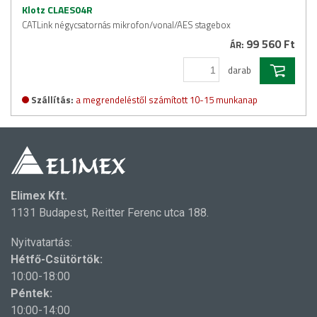
Klotz CLAES04R
CATLink négycsatornás mikrofon/vonal/AES stagebox
99 560 Ft
ÁR:
darab
Szállítás:
a megrendeléstől számított 10-15 munkanap
Elimex Kft.
1131 Budapest, Reitter Ferenc utca 188.
Nyitvatartás:
Hétfő-Csütörtök:
10:00-18:00
Péntek:
10:00-14:00