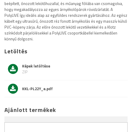
beépített, ónozott lekötőhuzallal, és műanyag fóliába van csomagolva,
hogy megakadályozza az egyes árnyékolópárok rövidzárlatát. A
PolyLIVE így ideális alap az egyföldes rendszerek gyártásához. Az egész
kábelt egy ultrasűrű, ónozott réz fonott árnyékolás és egy masszív külső
PVC-köpeny zárja. Az előre ónozott lekötő vezetékekkel és a Klotz
színkódolt párjelölésekkel a PolyLIVE csoportkábellel kiemelkedően
könnyű dolgozni.
Letöltés
Képek letöltése
ZIP
KKL-PL22Y_e.pdf
Ajánlott termékek