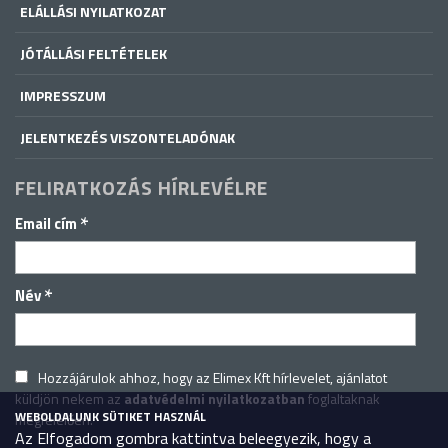
ELÁLLÁSI NYILATKOZAT
JÓTÁLLÁSI FELTÉTELEK
IMPRESSZUM
JELENTKEZÉS VISZONTELADÓNAK
FELIRATKOZÁS HÍRLEVÉLRE
*
Email cím
*
Név
Hozzájárulok ahhoz, hogy az Elimex Kft hírlevelet, ajánlatot
küldjön nekem az
adatvédelmi nyilatkozatban
foglaltaknak
WEBOLDALUNK SÜTIKET HASZNÁL
megfelelően.
Az Elfogadom gombra kattintva beleegyezik, hogy a