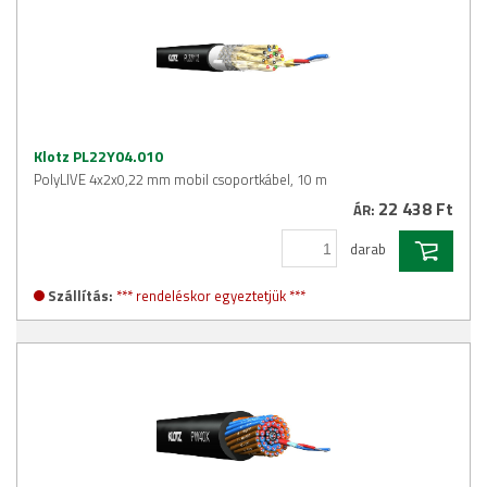
Klotz PL22Y04.010
PolyLIVE 4x2x0,22 mm mobil csoportkábel, 10 m
22 438 Ft
ÁR:
darab
Szállítás:
*** rendeléskor egyeztetjük ***