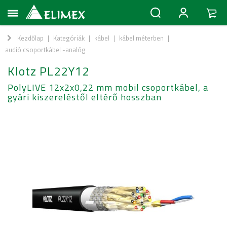
Kezdőlap
|
Kategóriák
|
kábel
|
kábel méterben
|
audió csoportkábel -analóg
Klotz PL22Y12
PolyLIVE 12x2x0,22 mm mobil csoportkábel, a
gyári kiszereléstől eltérő hosszban