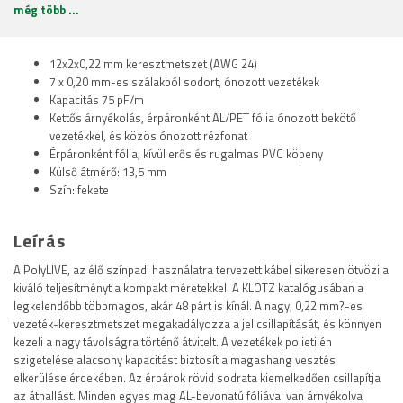
még több ...
12x2x0,22 mm keresztmetszet (AWG 24)
7 x 0,20 mm-es szálakból sodort, ónozott vezetékek
Kapacitás 75 pF/m
Kettős árnyékolás, érpáronként AL/PET fólia ónozott bekötő
vezetékkel, és közös ónozott rézfonat
Érpáronként fólia, kívül erős és rugalmas PVC köpeny
Külső átmérő: 13,5 mm
Szín: fekete
Leírás
A PolyLIVE, az élő színpadi használatra tervezett kábel sikeresen ötvözi a
kiváló teljesítményt a kompakt méretekkel. A KLOTZ katalógusában a
legkelendőbb többmagos, akár 48 párt is kínál. A nagy, 0,22 mm?-es
vezeték-keresztmetszet megakadályozza a jel csillapítását, és könnyen
kezeli a nagy távolságra történő átvitelt. A vezetékek polietilén
szigetelése alacsony kapacitást biztosít a magashang vesztés
elkerülése érdekében. Az érpárok rövid sodrata kiemelkedően csillapítja
az áthallást. Minden egyes mag AL-bevonatú fóliával van árnyékolva