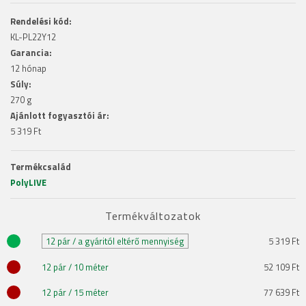
Rendelési kód:
KL-PL22Y12
Garancia:
12 hónap
Súly:
270 g
Ajánlott fogyasztói ár:
5 319 Ft
Termékcsalád
PolyLIVE
Termékváltozatok
12 pár / a gyáritól eltérő mennyiség
5 319 Ft
12 pár / 10 méter
52 109 Ft
12 pár / 15 méter
77 639 Ft