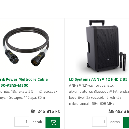
rik Power Multicore Cable
LD Systems ANNY® 12 HHD 2 B5
E50-ASAS-M300
ANNY® 12"-os hordozható,
tornás, 13x fekete 2,5mm2, Socapex
akkumulátoros Bluetooth® PA rends
nya - Socapex 419 apa, 30m
keverővel, 2x vezeték nélküli kézi
mikrofonnal - 584-608 MHz
245 815 Ft
493 38
ÁR:
ÁR:
darab
darab