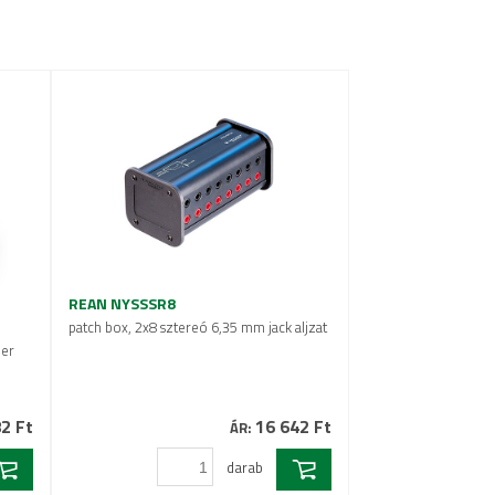
REAN NYSSSR8
patch box, 2x8 sztereó 6,35 mm jack aljzat
zer
2 Ft
16 642 Ft
ÁR:
darab