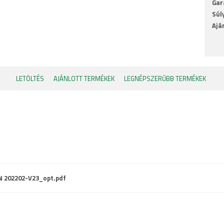
Gar
Súl
Ajá
LETÖLTÉS
AJÁNLOTT TERMÉKEK
LEGNÉPSZERŰBB TERMÉKEK
N 202202-V23_opt.pdf