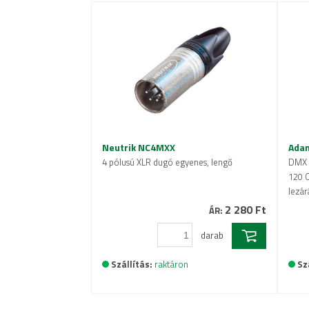
Neutrik NC4MXX
Adam
4 pólusú XLR dugó egyenes, lengő
DMX l
120 
lezár
2 280 Ft
ÁR:
darab
Szállítás:
raktáron
Sz