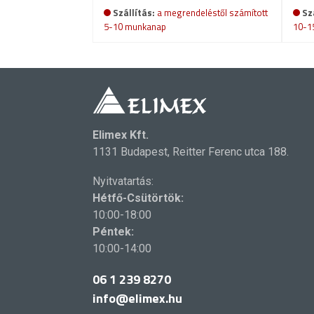
Szállítás:
a megrendeléstől számított
Sz
5-10 munkanap
10-1
Elimex Kft.
1131 Budapest, Reitter Ferenc utca 188.
Nyitvatartás:
Hétfő-Csütörtök:
10:00-18:00
Péntek:
10:00-14:00
06 1 239 8270
info@elimex.hu