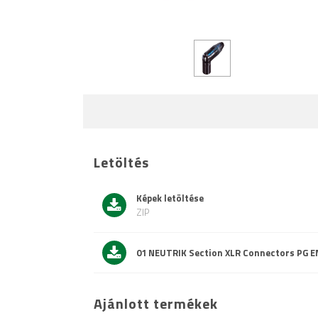
Letöltés
Képek letöltése
ZIP
01 NEUTRIK Section XLR Connectors PG E
Ajánlott termékek