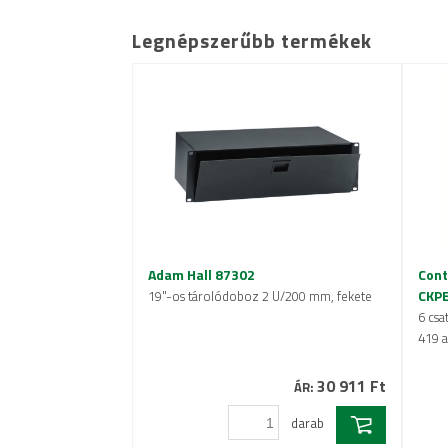
Legnépszerűbb termékek
Adam Hall 87302
Cont
CKP
19"-os tárolódoboz 2 U/200 mm, fekete
6 csa
419 a
30 911 Ft
ÁR:
darab