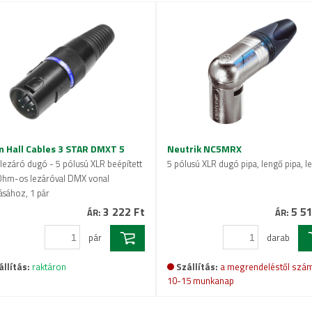
 Hall Cables 3 STAR DMXT 5
Neutrik NC5MRX
ezáró dugó - 5 pólusú XLR beépített
5 pólusú XLR dugó pipa, lengő pipa, l
Ohm-os lezáróval DMX vonal
ásához, 1 pár
3 222 Ft
5 51
ÁR:
ÁR:
pár
darab
állítás:
raktáron
Szállítás:
a megrendeléstől szám
10-15 munkanap