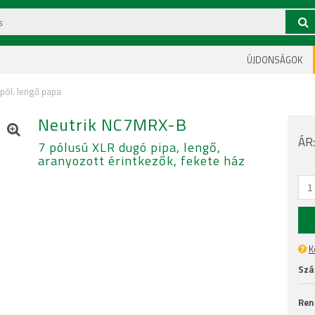
ÚJDONSÁGOK
 pól. lengő papa
Neutrik NC7MRX-B
ÁR
7 pólusú XLR dugó pipa, lengő,
aranyozott érintkezők, fekete ház
K
Szál
Ren