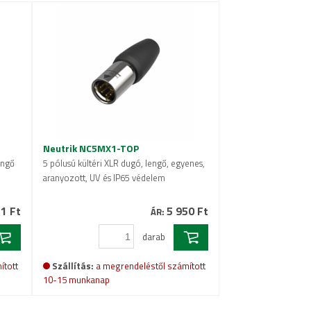
Neutrik NC5MX1-TOP
engő
5 pólusú kültéri XLR dugó, lengő, egyenes,
aranyozott, UV és IP65 védelem
1 Ft
5 950 Ft
ÁR:
darab
ított
Szállítás:
a megrendeléstől számított
10-15 munkanap