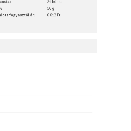
ancia:
24 hónap
y:
56 g
nlott fogyasztói ár:
8 852 Ft