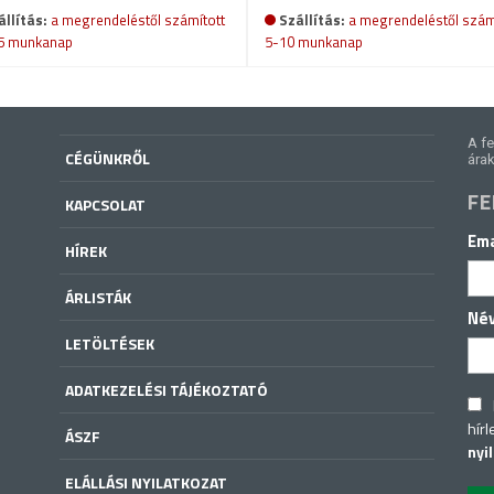
állítás:
a megrendeléstől számított
Szállítás:
a megrendeléstől szám
5 munkanap
5-10 munkanap
A fe
CÉGÜNKRŐL
árak
FE
KAPCSOLAT
Ema
HÍREK
ÁRLISTÁK
Né
LETÖLTÉSEK
ADATKEZELÉSI TÁJÉKOZTATÓ
hírl
ÁSZF
nyi
ELÁLLÁSI NYILATKOZAT