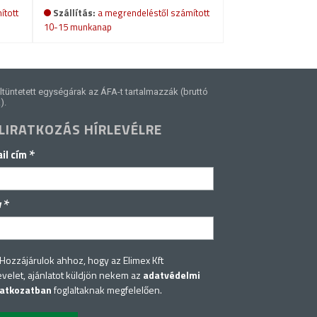
ított
Szállítás:
a megrendeléstől számított
10-15 munkanap
ltüntetett egységárak az ÁFA-t tartalmazzák (bruttó
).
LIRATKOZÁS HÍRLEVÉLRE
*
il cím
*
v
Hozzájárulok ahhoz, hogy az Elimex Kft
evelet, ajánlatot küldjön nekem az
adatvédelmi
latkozatban
foglaltaknak megfelelően.