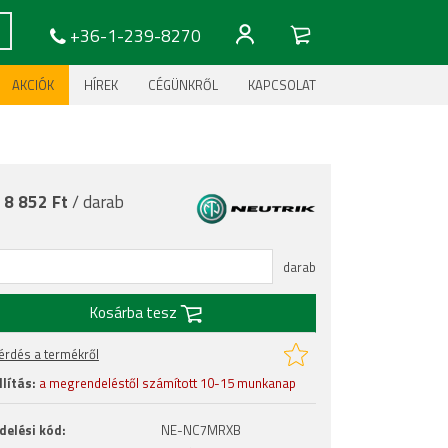
+36-1-239-8270
AKCIÓK
HÍREK
CÉGÜNKRŐL
KAPCSOLAT
:
8 852 Ft
/ darab
darab
Kosárba tesz
érdés a termékről
lítás:
a megrendeléstől számított 10-15 munkanap
delési kód:
NE-NC7MRXB