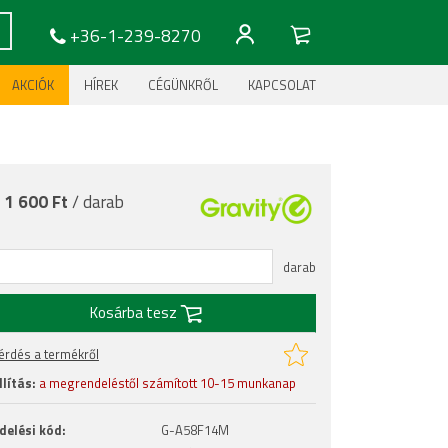
+36-1-239-8270
AKCIÓK
HÍREK
CÉGÜNKRŐL
KAPCSOLAT
:
1 600 Ft
/ darab
darab
Kosárba tesz
érdés a termékről
lítás:
a megrendeléstől számított 10-15 munkanap
delési kód:
G-A58F14M