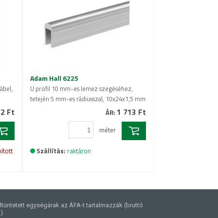
Adam Hall 6225
ábel,
U profil 10 mm-es lemez szegéséhez,
tetején 5 mm-es rádiusszal, 10x24x1,5 mm
2 Ft
1 713 Ft
ÁR:
méter
ított
Szállítás:
raktáron
ltüntetett egységárak az ÁFA-t tartalmazzák (bruttó
).