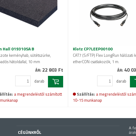
 Hall 019310SA B
Klotz CP7LEEP00100
azote keményhab, sötétszürke,
CAT7 (S/FTP) Flex LongRun hálózati k
adós hátoldallal, 10 mm
etherCON csatlakozók, 1 m.
22 803 Ft
40 03
ÁR:
ÁR:
darab
darab
állítás:
a megrendeléstől számított
Szállítás:
a megrendeléstől szám
 munkanap
10-15 munkanap
A fe
CÉGÜNKRŐL
árak