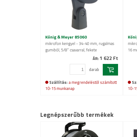
König & Meyer 85060
Köni
mikrofon kengyel - 34-40 mm, rugalmas
mikro
gumiból, 5/8'' csavarral, fekete
16 m
1 622 Ft
ÁR:
darab
Szállítás:
a megrendeléstől számított
Sz
10-15 munkanap
10-1
Legnépszerűbb termékek