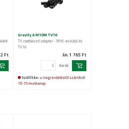
Gravity A M10M TV16
lakít
TV csatlakozó adapter - M10-es külső és
TV16
2 Ft
1 765 Ft
ÁR:
darab
Szállítás:
a megrendeléstől számított
10-15 munkanap