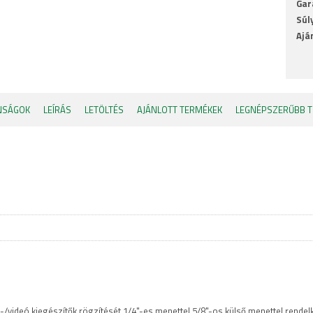
Gar
Súl
Ajá
NSÁGOK
LEÍRÁS
LETÖLTÉS
AJÁNLOTT TERMÉKEK
LEGNÉPSZERŰBB 
/videó kiegészítők rögzítését 1/4"-es menettel 5/8"-os külső menettel rendelk