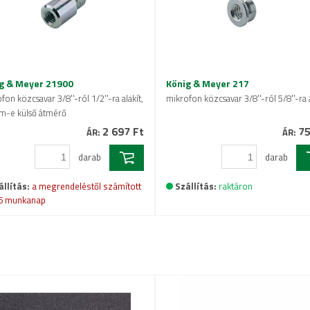
g & Meyer 21900
König & Meyer 217
fon közcsavar 3/8''-ról 1/2''-ra alakít,
mikrofon közcsavar 3/8''-ról 5/8''-ra a
m-e külső átmérő
2 697 Ft
75
ÁR:
ÁR:
darab
darab
állítás:
a megrendeléstől számított
Szállítás:
raktáron
5 munkanap