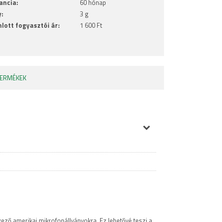
ancia:
60 hónap
y:
3 g
nlott fogyasztói ár:
1 600 Ft
TERMÉKEK
ező amerikai mikrofonállványokra. Ez lehetővé teszi a