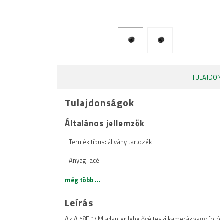
TULAJDO
Tulajdonságok
Általános jellemzők
Termék típus: állvány tartozék
Anyag: acél
Felület: galvanizált
még több ...
Szín: fekete
Leírás
Menetes csatlakozó 1: 5/8"-os anya
Az A 58F 14M adapter lehetővé teszi kamerák vagy fotó-