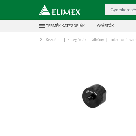
TERMÉK KATEGÓRIÁK
GYÁRTÓK
Kezdőlap
|
Kategóriák
|
állvány
|
mikrofonállván