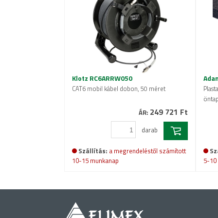
Klotz RC6ARRW050
Adam
CAT6 mobil kábel dobon, 50 méret
Plast
öntap
249 721 Ft
ÁR:
darab
Szállítás:
a megrendeléstől számított
Sz
10-15 munkanap
5-10