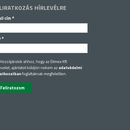
LIRATKOZÁS HÍRLEVÉLRE
*
il cím
*
v
Hozzájárulok ahhoz, hogy az Elimex Kft
evelet, ajánlatot küldjön nekem az
adatvédelmi
latkozatban
foglaltaknak megfelelően.