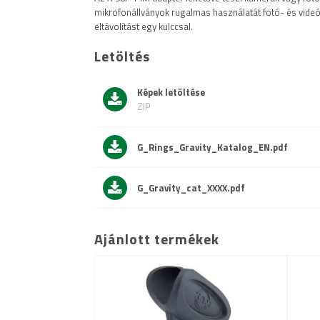
mikrofonállványok rugalmas használatát fotó- és videó
Menetes csatlakozó 2: 1/4"-os apa
eltávolítást egy kulccsal.
Felület: recézett
Letöltés
Tömeg: 0,003 kg
Képek letöltése
ZIP
G_Rings_Gravity_Katalog_EN.pdf
G_Gravity_cat_XXXX.pdf
Ajánlott termékek