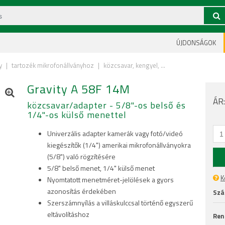
ÚJDONSÁGOK
y
|
tartozék mikrofonállványhoz
|
közcsavar, kengyel, ...
Gravity A 58F 14M
ÁR
közcsavar/adapter - 5/8"-os belső és
1/4"-os külső menettel
Univerzális adapter kamerák vagy fotó/videó
kiegészítők (1/4") amerikai mikrofonállványokra
(5/8") való rögzítésére
5/8" belső menet, 1/4" külső menet
K
Nyomtatott menetméret-jelölések a gyors
azonosítás érdekében
Szál
Szerszámnyílás a villáskulccsal történő egyszerű
eltávolításhoz
Ren