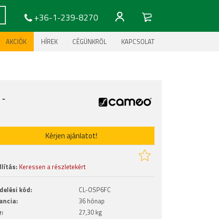
+36-1-239-8270
AKCIÓK
HÍREK
CÉGÜNKRŐL
KAPCSOLAT
:
-
Kérjen ajánlatot!
lítás:
Keressen a részletekért
delési kód:
CL-OSP6FC
ancia:
36 hónap
y:
27,30 kg