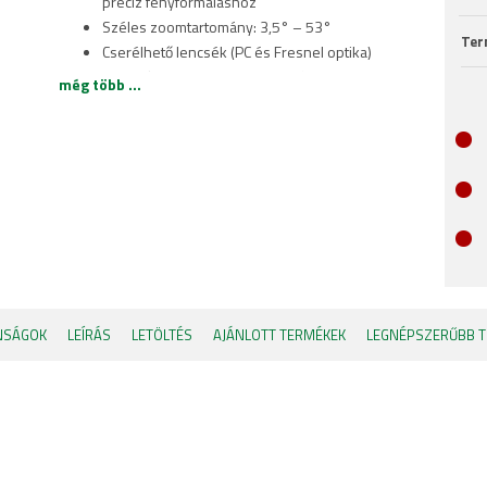
precíz fényformáláshoz
Széles zoomtartomány: 3,5° – 53°
Ter
Cserélhető lencsék (PC és Fresnel optika)
Rendkívül kis tömeg (< 26 kg) és kompakt
még több ...
kialakítás a könnyű kezelhetőségért
Ultra-csendes ventilátor üzemmódok
zajérzékeny környezetekhez
NFC-képes kivitel a gyors beállításhoz, valamint a
szerviz- és karbantartási folyamatokhoz
NSÁGOK
LEÍRÁS
LETÖLTÉS
AJÁNLOTT TERMÉKEK
LEGNÉPSZERŰBB 