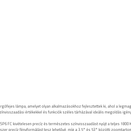
forgófejes lámpa, amelyet olyan alkalmazásokhoz fejlesztettek ki, ahol a leg
visszaadási értékekkel és funkciók széles tárházával ideális megoldás igényes
P6 FC kivételesen precíz és természetes színvisszaadást nyújt a teljes 1800 
zer precíz fényformálást tesz lehetővé, míg a 3,5° és 53° közötti zoomtartomá