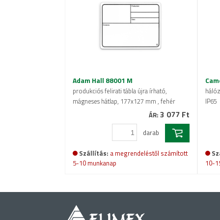
Adam Hall 88001 M
Came
produkciós felirati tábla újra írható,
hálóz
mágneses hátlap, 177x127 mm , fehér
IP65
3 077 Ft
ÁR:
darab
Szállítás:
a megrendeléstől számított
Sz
5-10 munkanap
10-1