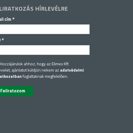
LIRATKOZÁS HÍRLEVÉLRE
*
il cím
*
v
Hozzájárulok ahhoz, hogy az Elimex Kft
evelet, ajánlatot küldjön nekem az
adatvédelmi
latkozatban
foglaltaknak megfelelően.