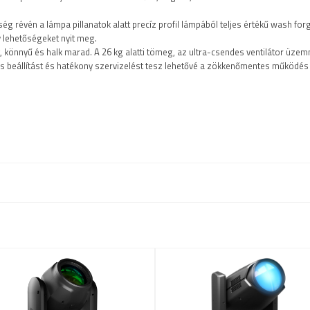
ség révén a lámpa pillanatok alatt precíz profil lámpából teljes értékű wash fo
v lehetőségeket nyit meg.
könnyű és halk marad. A 26 kg alatti tömeg, az ultra-csendes ventilátor üzem
s beállítást és hatékony szervizelést tesz lehetővé a zökkenőmentes működés