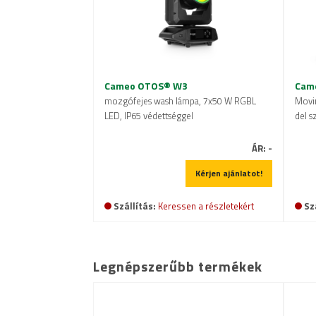
Cameo OTOS® W3
Cam
mozgófejes wash lámpa, 7x50 W RGBL
Movi
LED, IP65 védettséggel
del s
ÁR:
-
Kérjen ajánlatot!
Szállítás:
Keressen a részletekért
Sz
Legnépszerűbb termékek