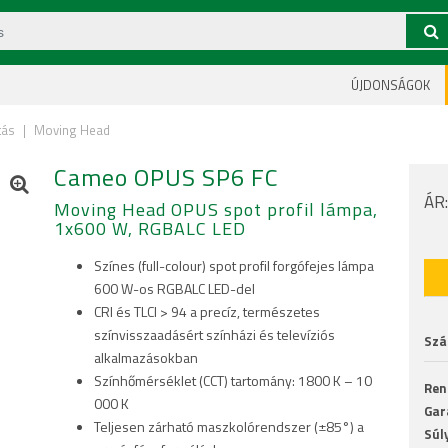
ÚJDONSÁGOK
tás
|
Moving Head
Cameo OPUS SP6 FC
ÁR
Moving Head OPUS spot profil lámpa,
1x600 W, RGBALC LED
Színes (full-colour) spot profil forgófejes lámpa
600 W-os RGBALC LED-del
CRI és TLCI > 94 a precíz, természetes
színvisszaadásért színházi és televíziós
Szál
alkalmazásokban
Színhőmérséklet (CCT) tartomány: 1800 K – 10
Ren
000 K
Gar
Teljesen zárható maszkolórendszer (±85°) a
Súl