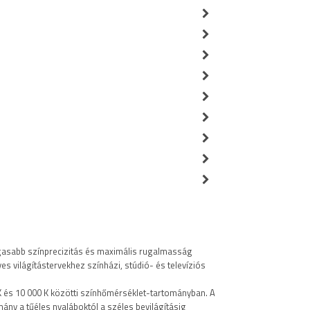
magasabb színprecizitás és maximális rugalmasság
 világítástervekhez színházi, stúdió- és televíziós
K és 10 000 K közötti színhőmérséklet-tartományban. A
ny a tűéles nyaláboktól a széles bevilágításig