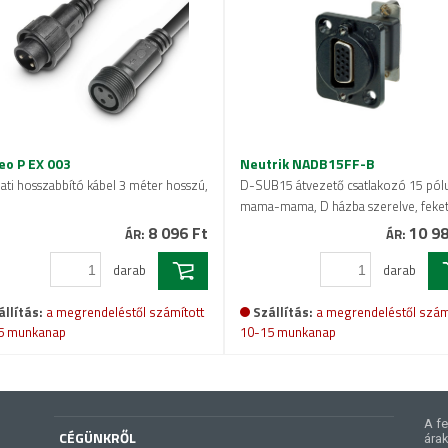
o P EX 003
Neutrik NADB15FF-B
ati hosszabbító kábel 3 méter hosszú,
D-SUB15 átvezető csatlakozó 15 pól
mama-mama, D házba szerelve, feke
8 096 Ft
10 98
ÁR:
ÁR:
darab
darab
állítás:
a megrendeléstől számított
Szállítás:
a megrendeléstől szám
5 munkanap
10-15 munkanap
A fe
CÉGÜNKRŐL
árak