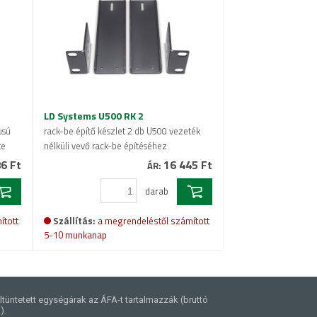
LD Systems U500 RK 2
usú
rack-be építő készlet 2 db U500 vezeték
te
nélküli vevő rack-be építéséhez
6 Ft
16 445 Ft
ÁR:
darab
ított
Szállítás:
a megrendeléstől számított
5-10 munkanap
ltüntetett egységárak az ÁFA-t tartalmazzák (bruttó
).