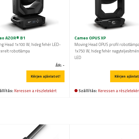
eo AZOR® B1
Cameo OPUS XP
ng Head 1x100 W, hideg fehér LED-
Moving Head OPUS profil robotlámpa
zerelt robotlámpa
1x750 W, hideg fehér nagyteljesítmé
LED
ÁR:
-
Kérjen ajánlatot!
Kérjen ajánlat
állítás:
Keressen a részletekért
Szállítás:
Keressen a részletekér