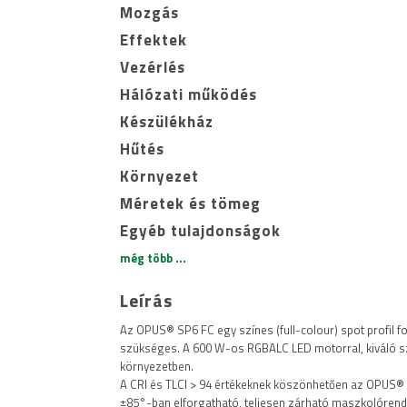
Mozgás
Effektek
Vezérlés
Hálózati működés
Készülékház
Hűtés
Környezet
Méretek és tömeg
Egyéb tulajdonságok
még több ...
Leírás
Az OPUS® SP6 FC egy színes (full-colour) spot profil 
szükséges. A 600 W-os RGBALC LED motorral, kiváló szín
környezetben.
A CRI és TLCI > 94 értékeknek köszönhetően az OPUS® S
±85°-ban elforgatható, teljesen zárható maszkolórends