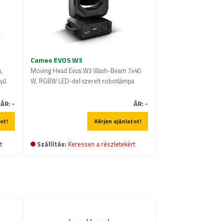
Cameo EVOS W3
,
Moving Head Evos W3 Wash-Beam 7x40
nyű
W, RGBW LED-del szerelt robotlámpa
ÁR:
-
ÁR:
-
ot!
Kérjen ajánlatot!
t
Szállítás:
Keressen a részletekért