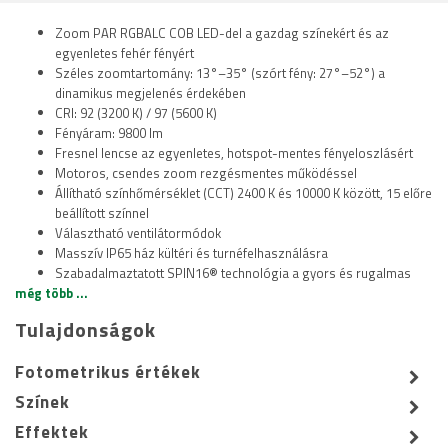
Zoom PAR RGBALC COB LED-del a gazdag színekért és az
egyenletes fehér fényért
Széles zoomtartomány: 13°–35° (szórt fény: 27°–52°) a
dinamikus megjelenés érdekében
CRI: 92 (3200 K) / 97 (5600 K)
Fényáram: 9800 lm
Fresnel lencse az egyenletes, hotspot-mentes fényeloszlásért
Motoros, csendes zoom rezgésmentes működéssel
Állítható színhőmérséklet (CCT) 2400 K és 10000 K között, 15 előre
beállított színnel
Választható ventilátormódok
Masszív IP65 ház kültéri és turnéfelhasználásra
Szabadalmaztatott SPIN16® technológia a gyors és rugalmas
még több ...
telepítéshez a konzolba integrált 16 mm-es TV-csap segítségével
Opcionális kiegészítők: fényterelő lamellák (barndoor) és flight
Tulajdonságok
case
Fotometrikus értékek
Színek
Effektek