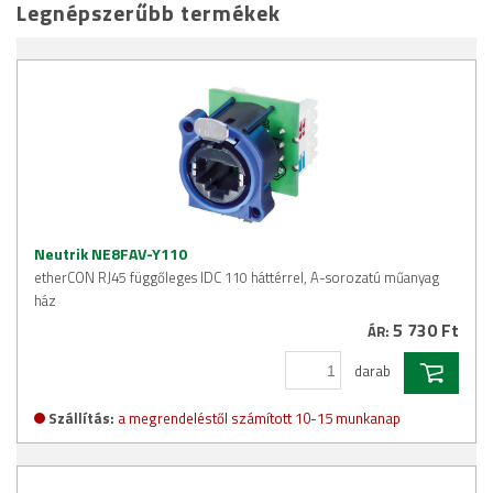
Legnépszerűbb termékek
Neutrik NE8FAV-Y110
etherCON RJ45 függőleges IDC 110 háttérrel, A-sorozatú műanyag
ház
5 730 Ft
ÁR:
darab
Szállítás:
a megrendeléstől számított 10-15 munkanap