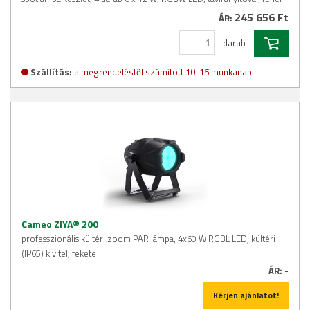
245 656 Ft
ÁR:
darab
Szállítás:
a megrendeléstől számított 10-15 munkanap
Cameo ZIYA® 200
professzionális kültéri zoom PAR lámpa, 4x60 W RGBL LED, kültéri
(IP65) kivitel, fekete
ÁR:
-
Kérjen ajánlatot!