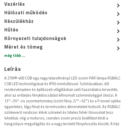
Vezérlés
Hálózati működés
Készülékház
Hűtés
Környezeti tulajdonságok
Méret és tömeg
még több ...
Leírás
A ZIYA® 400 COB egy nagy teljesítményű LED zoom PAR lámpa RGBALC
COB LED technológiával és IP65 minősítéssel. Színházakban, élő
rendezvényeken és építészeti világításban való használatra tervezték,
ahol az erőteljes fénykibocsátást kifinomult színminőséggel ötvözi. A
13°–35°-os zoomtartomány (szórt fény: 27°–52°) és a Fresnel optika
egyenletes, lágy fényt és természetes átmeneteket biztosít. Az RGBALC
színkeverő rendszer élénk színeket és hiteles fehér tónusokat tesz
lehetővé, míg a motoros, csendes zoom precíz beállítást kínál a
hangsúlyos megvilágítás és a nagy területű fényeloszlás között. A ház