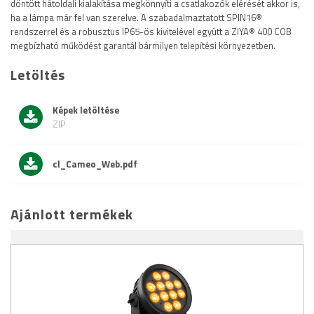
döntött hátoldali kialakítása megkönnyíti a csatlakozók elérését akkor is,
ha a lámpa már fel van szerelve. A szabadalmaztatott SPIN16®
rendszerrel és a robusztus IP65-ös kivitelével együtt a ZIYA® 400 COB
megbízható működést garantál bármilyen telepítési környezetben.
Letöltés
Képek letöltése
ZIP
cl_Cameo_Web.pdf
Ajánlott termékek