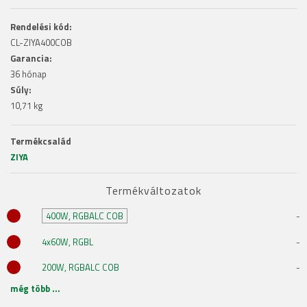
Rendelési kód:
CL-ZIYA400COB
Garancia:
36 hónap
Súly:
10,71 kg
Termékcsalád
ZIYA
Termékváltozatok
400W, RGBALC COB
-
4x60W, RGBL
-
200W, RGBALC COB
-
még több ...