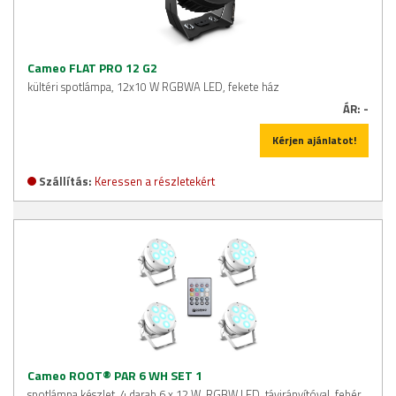
Cameo FLAT PRO 12 G2
kültéri spotlámpa, 12x10 W RGBWA LED, fekete ház
ÁR:
-
Kérjen ajánlatot!
Szállítás:
Keressen a részletekért
Cameo ROOT® PAR 6 WH SET 1
spotlámpa készlet, 4 darab 6 x 12 W, RGBW LED, távirányítóval, fehér