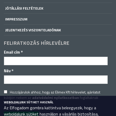
JÓTÁLLÁSI FELTÉTELEK
IMPRESSZUM
JELENTKEZÉS VISZONTELADÓNAK
FELIRATKOZÁS HÍRLEVÉLRE
*
Email cím
*
Név
Hozzájárulok ahhoz, hogy az Elimex Kft hírlevelet, ajánlatot
küldjön nekem az
adatvédelmi nyilatkozatban
foglaltaknak
WEBOLDALUNK SÜTIKET HASZNÁL
megfelelően.
Az Elfogadom gombra kattintva beleegyezik, hogy a
weboldalunk sütiket használjon a vásárlás biztosítása,