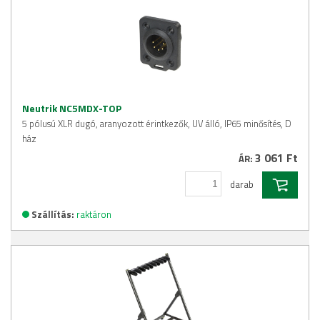
Neutrik NC5MDX-TOP
5 pólusú XLR dugó, aranyozott érintkezők, UV álló, IP65 minősítés, D
ház
3 061 Ft
ÁR:
darab
Szállítás:
raktáron