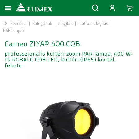
Kezdőlap
|
Kategóriák
|
világítás
|
statikus világítás
|
PAR lámpák
Cameo ZIYA® 400 COB
professzionális kültéri zoom PAR lámpa, 400 W-
os RGBALC COB LED, kültéri (IP65) kivitel,
fekete