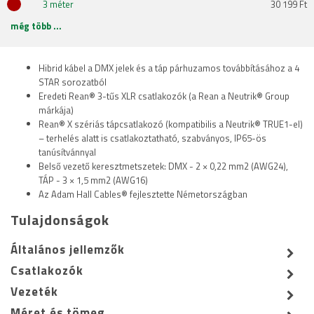
3 méter
30 199 Ft
még több ...
Hibrid kábel a DMX jelek és a táp párhuzamos továbbításához a 4
STAR sorozatból
Eredeti Rean® 3-tűs XLR csatlakozók (a Rean a Neutrik® Group
márkája)
Rean® X szériás tápcsatlakozó (kompatibilis a Neutrik® TRUE1-el)
– terhelés alatt is csatlakoztatható, szabványos, IP65-ös
tanúsítvánnyal
Belső vezető keresztmetszetek: DMX - 2 × 0,22 mm2 (AWG24),
TÁP - 3 × 1,5 mm2 (AWG16)
Az Adam Hall Cables® fejlesztette Németországban
Tulajdonságok
Általános jellemzők
Csatlakozók
Vezeték
Méret és tömeg