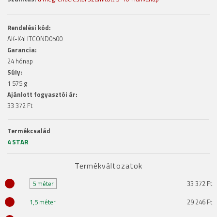
Rendelési kód:
AK-K4HTCOND0500
Garancia:
24 hónap
Súly:
1 575 g
Ajánlott fogyasztói ár:
33 372 Ft
Termékcsalád
4 STAR
Termékváltozatok
5 méter
33 372 Ft
1,5 méter
29 246 Ft