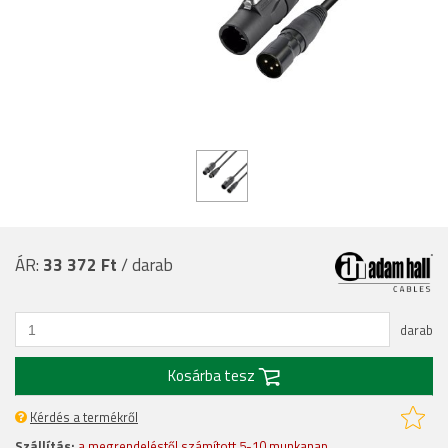
ÁR:
33 372 Ft
/ darab
darab
Kosárba tesz
Kérdés a termékről
Szállítás:
a megrendeléstől számított 5-10 munkanap