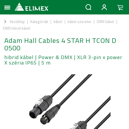
Kezdőlap
|
Kategóriák
|
kábel
|
kábel szerelve
|
DMX kábel
|
DMX hibrid kábel
Adam Hall Cables 4 STAR H TCON D
0500
hibrid kábel | Power & DMX | XLR 3-pin x power
X széria IP65 | 5 m