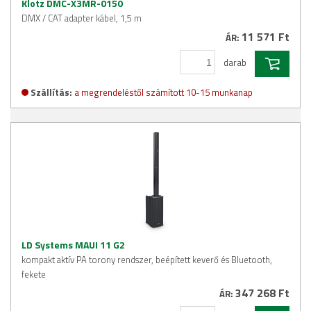
Klotz DMC-X3MR-0150
DMX / CAT adapter kábel, 1,5 m
11 571 Ft
ÁR:
darab
Szállítás:
a megrendeléstől számított 10-15 munkanap
LD Systems MAUI 11 G2
kompakt aktív PA torony rendszer, beépített keverő és Bluetooth,
fekete
347 268 Ft
ÁR: