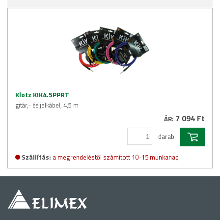
Klotz KIK4.5PPRT
gitár,- és jelkábel, 4,5 m
7 094 Ft
ÁR:
darab
Szállítás:
a megrendeléstől számított 10-15 munkanap