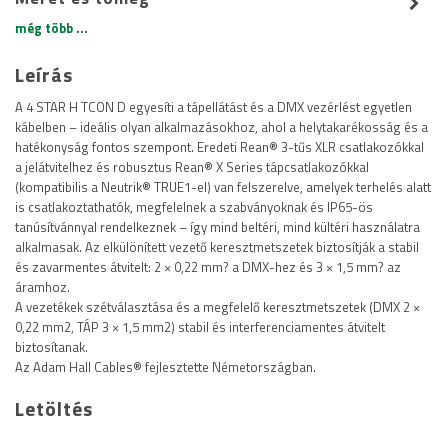
még több ...
Leírás
A 4 STAR H TCON D egyesíti a tápellátást és a DMX vezérlést egyetlen
kábelben – ideális olyan alkalmazásokhoz, ahol a helytakarékosság és a
hatékonyság fontos szempont. Eredeti Rean® 3-tűs XLR csatlakozókkal
a jelátvitelhez és robusztus Rean® X Series tápcsatlakozókkal
(kompatibilis a Neutrik® TRUE1-el) van felszerelve, amelyek terhelés alatt
is csatlakoztathatók, megfelelnek a szabványoknak és IP65-ös
tanúsítvánnyal rendelkeznek – így mind beltéri, mind kültéri használatra
alkalmasak. Az elkülönített vezető keresztmetszetek biztosítják a stabil
és zavarmentes átvitelt: 2 × 0,22 mm? a DMX-hez és 3 × 1,5 mm? az
áramhoz.
A vezetékek szétválasztása és a megfelelő keresztmetszetek (DMX 2 ×
0,22 mm2, TÁP 3 × 1,5 mm2) stabil és interferenciamentes átvitelt
biztosítanak.
Az Adam Hall Cables® fejlesztette Németországban.
Letöltés