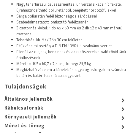
Nagy teherbírású, csúszásmentes, univerzális kábelhíd fekete,
újrahasznosítható poliuretánból, beépített hordozófülekkel
Sárga poliuretán fedél biztonságos záródással
Szabadalmaztatott, öntisztító fedélzsanér
3 csatornás kivitel: 1 db 45 x 50 mm és 2 db 52 x 49 mm méretű
csatorna
Teherbírás: kb. 5 t / 25 x 30 cm felületen
E tűzvédelmi osztály a DIN EN 13501-1 szabvány szerint
Ellenáll az olajnak, benzinnek és az oldószerekkel való rövid távú
érintkezésnek
Méretek: 105 x 60,7 x 7,3 cm; Tömeg: 23,5 kg
Megbízható védelem a kábelek és a gyalogosforgalom számára
beltéri és kültéri használatra egyaránt
TÜV SÜD tanúsítvánnyal rendelkező termék
Tulajdonságok
Általános jellemzők
Kábelcsatornák
Környezeti jellemzők
Méret és tömeg