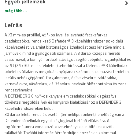
Egyéb jellemzők
még több ...
Leírás
A 73 mm-es profillal, 45°-os ívvel és levehető fecskefarkas
csatlakozókkal rendelkező Defender® 3 kábelhídrendszer sokoldalú
kábelvezetést, valamint biztonságos áthaladást tesz lehetővé mind a
járművek, mind a gyalogosok számára. A 3 darab közepes méretű
csatornával, a könnyű hordozhatóságot segítő beépített fogantyúkkal és
az 5 t (25 x 30 cm-es felületen) teherbírással a Defender® 3 kábelhidak
tökéletes általános megoldást nyújtanak számos alkalmazási területen.
Ideális nehézgépjármű-forgalomhoz, építkezésekre, raktárakba,
karneválokra, vásárokra, kiállításokra, bevásárlóközpontokba és zenei
rendezvényekre.
A DEFENDER 3 C 45°-os kanyarelem csatlakozókkal kiegészítve
tökéletes megoldás ívek és kanyarok kialakításához a DEFENDER 3
kábelhídrendszereken belül.
30 darab feletti rendelés esetén (terméktípusonként) lehetőség van a
Defender kábelhidak egyedi céglogóval történő ellátására. A
logóformátumra vonatkozó követelmények a letöltések között
találhatók. További információért forduljon hozzánk bizalommal.