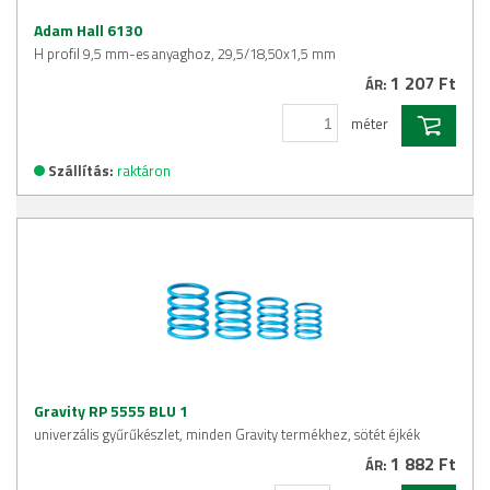
Adam Hall 6130
H profil 9,5 mm-es anyaghoz, 29,5/18,50x1,5 mm
1 207 Ft
ÁR:
méter
Szállítás:
raktáron
Gravity RP 5555 BLU 1
univerzális gyűrűkészlet, minden Gravity termékhez, sötét éjkék
1 882 Ft
ÁR: