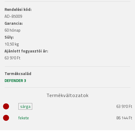
Rendelési kód:
AD-85009
Garancia:
60 hónap
Súly:
10,50 kg
Ajánlott fogyasztói ár:
63 970 Ft
Termékcsalád
DEFENDER 3
Termékváltozatok
sárga
63 970 Ft
fekete
86 144 Ft