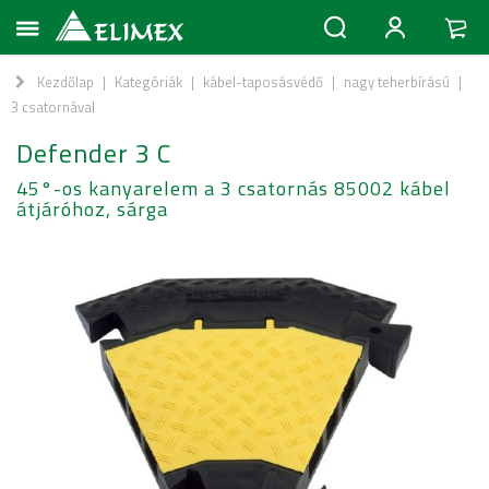
Kezdőlap
|
Kategóriák
|
kábel-taposásvédő
|
nagy teherbírású
|
3 csatornával
Defender 3 C
45°-os kanyarelem a 3 csatornás 85002 kábel
átjáróhoz, sárga