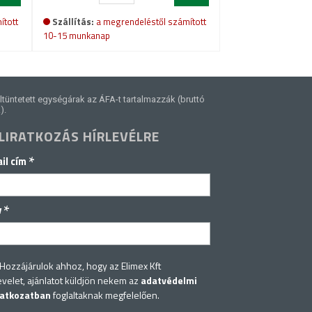
ított
Szállítás:
a megrendeléstől számított
10-15 munkanap
ltüntetett egységárak az ÁFA-t tartalmazzák (bruttó
).
LIRATKOZÁS HÍRLEVÉLRE
*
il cím
*
v
Hozzájárulok ahhoz, hogy az Elimex Kft
evelet, ajánlatot küldjön nekem az
adatvédelmi
latkozatban
foglaltaknak megfelelően.