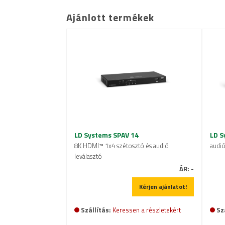
Ajánlott termékek
LD Systems SPAV 14
LD S
8K HDMI™ 1x4 szétosztó és audió
audió
leválasztó
ÁR:
-
Kérjen ajánlatot!
Szállítás:
Keressen a részletekért
Sz