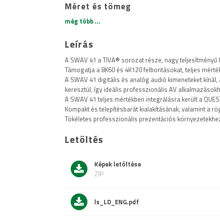
Méret és tömeg
még több ...
Leírás
A SWAV 41 a TIVA® sorozat része, nagy teljesítményű 
Támogatja a 8K60 és 4K120 felbontásokat, teljes mérték
A SWAV 41 digitális és analóg audió kimeneteket kínál,
keresztül, így ideális professzionális AV alkalmazásokh
A SWAV 41 teljes mértékben integrálásra került a QUEST
Kompakt és telepítésbarát kialakításának, valamint a r
Tökéletes professzionális prezentációs környezetekhe
Letöltés
Képek letöltése
ZIP
ls_LD_ENG.pdf