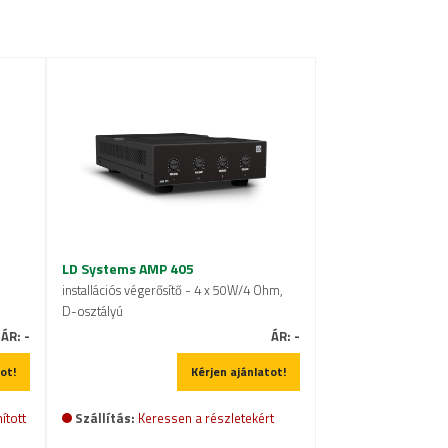
LD Systems AMP 405
installációs végerősítő - 4 x 50W/4 Ohm,
D-osztályú
ÁR:
-
ÁR:
-
ot!
Kérjen ajánlatot!
ított
Szállítás:
Keressen a részletekért