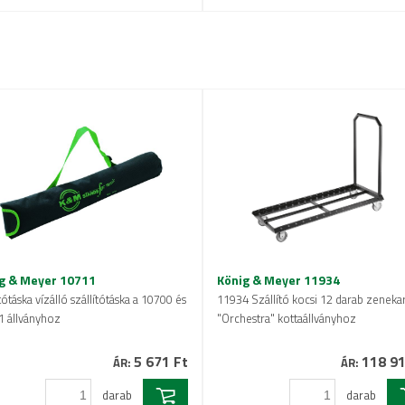
g & Meyer 10711
König & Meyer 11934
ítótáska vízálló szállítótáska a 10700 és
11934 Szállító kocsi 12 darab zenekar
1 állványhoz
"Orchestra" kottaállványhoz
5 671 Ft
118 91
ÁR:
ÁR:
darab
darab