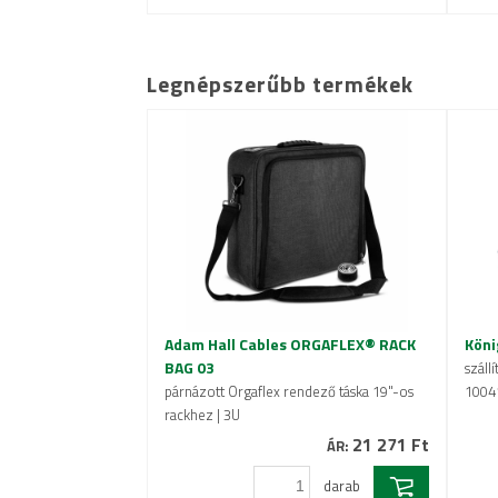
Legnépszerűbb termékek
Adam Hall Cables ORGAFLEX® RACK
Köni
BAG 03
száll
párnázott Orgaflex rendező táska 19"-os
1004
rackhez | 3U
21 271 Ft
ÁR:
darab