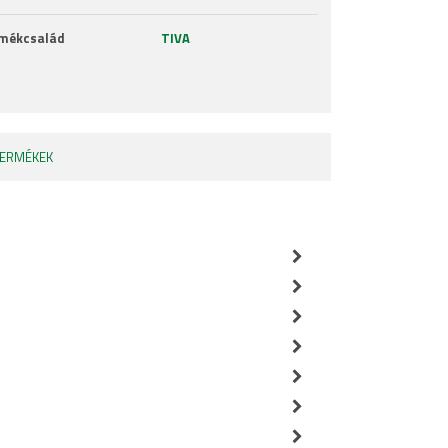
mékcsalád
TIVA
TERMÉKEK