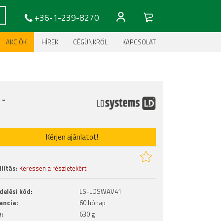
+36-1-239-8270
AKCIÓK
HÍREK
CÉGÜNKRŐL
KAPCSOLAT
:
-
Kérjen ajánlatot!
lítás:
Keressen a részletekért
delési kód:
LS-LDSWAV41
ancia:
60 hónap
y:
630 g