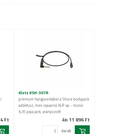
Klotz KSH-307R
i
prémium hangszerkábel a Shure bodypack
adókhoz, mini csavaros XLR 4p - monó
6,35 pipa jack, aranyozott
4 Ft
11 896 Ft
ÁR:
darab