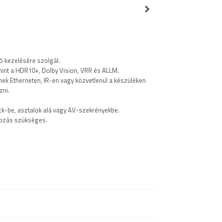
ó kezelésére szolgál.
 mint a HDR10+, Dolby Vision, VRR és ALLM.
nek Etherneten, IR-en vagy közvetlenül a készüléken
zni.
ack-be, asztalok alá vagy AV-szekrényekbe.
gozás szükséges.