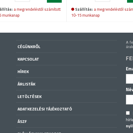
állítás:
a megrendeléstől számított
Szállítás:
a megrendeléstől szám
5 munkanap
10-15 munkanap
A fe
CÉGÜNKRŐL
árak
FE
KAPCSOLAT
Ema
HÍREK
ÁRLISTÁK
Né
LETÖLTÉSEK
ADATKEZELÉSI TÁJÉKOZTATÓ
hírl
ÁSZF
nyi