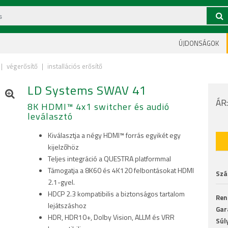
ÚJDONSÁGOK
|
végerősítő
|
installációs erősítő
LD Systems SWAV 41
ÁR
8K HDMI™ 4x1 switcher és audió
leválasztó
Kiválasztja a négy HDMI™ forrás egyikét egy
kijelzőhöz
Teljes integráció a QUESTRA platformmal
Támogatja a 8K60 és 4K120 felbontásokat HDMI
Szál
2.1-gyel.
HDCP 2.3 kompatibilis a biztonságos tartalom
Ren
lejátszáshoz
Gar
HDR, HDR10+, Dolby Vision, ALLM és VRR
Súl