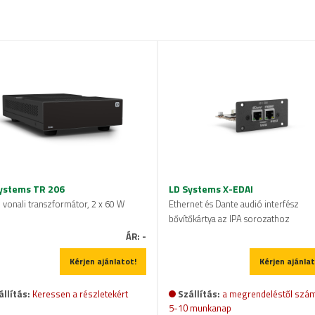
ystems TR 206
LD Systems X-EDAI
 vonali transzformátor, 2 x 60 W
Ethernet és Dante audió interfész
bővítőkártya az IPA sorozathoz
ÁR:
-
Kérjen ajánlatot!
Kérjen ajánlat
állítás:
Keressen a részletekért
Szállítás:
a megrendeléstől szám
5-10 munkanap