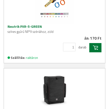
Neutrik PXR-5-GREEN
színes gyűrű NP*X szériához, zöld
170 Ft
ÁR:
darab
Szállítás:
raktáron