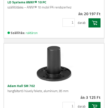
LD Systems ANNY® 10 PC
szállítótáska – ANNY® 10 mobil PA rendszerhez
20 197 Ft
ÁR:
darab
Szállítás:
raktáron
Adam Hall SM 702
hangfaltartó hüvely fekete, alumínium, 85 mm
3 125 Ft
ÁR:
darab