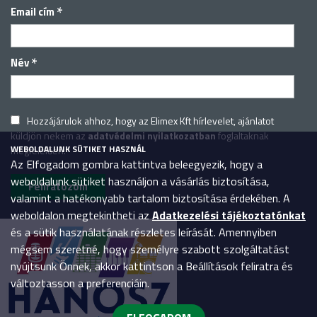
*
Email cím
*
Név
Hozzájárulok ahhoz, hogy az Elimex Kft hírlevelet, ajánlatot
küldjön nekem az
adatvédelmi nyilatkozatban
foglaltaknak
WEBOLDALUNK SÜTIKET HASZNÁL
megfelelően.
Az Elfogadom gombra kattintva beleegyezik, hogy a
weboldalunk sütiket használjon a vásárlás biztosítása,
valamint a hatékonyabb tartalom biztosítása érdekében. A
weboldalon megtekintheti az
Adatkezelési tájékoztatónkat
és a sütik használatának részletes leírását. Amennyiben
mégsem szeretné, hogy személyre szabott szolgáltatást
nyújtsunk Önnek, akkor kattintson a Beállítások feliratra és
változtasson a preferenciáin.