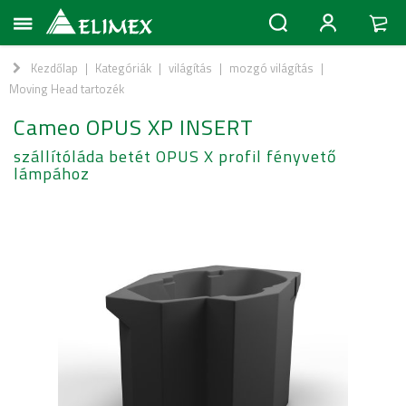
Kezdőlap
|
Kategóriák
|
világítás
|
mozgó világítás
|
Moving Head tartozék
Cameo OPUS XP INSERT
szállítóláda betét OPUS X profil fényvető
lámpához