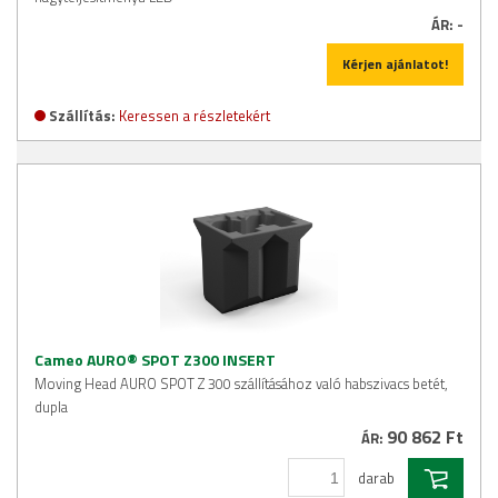
ÁR:
-
Kérjen ajánlatot!
Szállítás:
Keressen a részletekért
Cameo AURO® SPOT Z300 INSERT
Moving Head AURO SPOT Z 300 szállításához való habszivacs betét,
dupla
90 862 Ft
ÁR:
darab