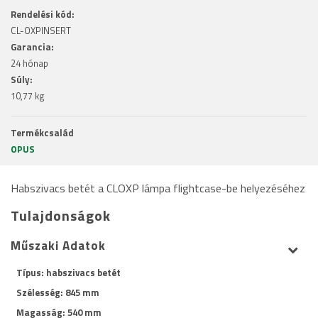
Rendelési kód:
CL-OXPINSERT
Garancia:
24 hónap
Súly:
10,77 kg
Termékcsalád
OPUS
Habszivacs betét a CLOXP lámpa flightcase-be helyezéséhez
Tulajdonságok
Műszaki Adatok
Típus: habszivacs betét
Szélesség: 845 mm
Magasság: 540 mm