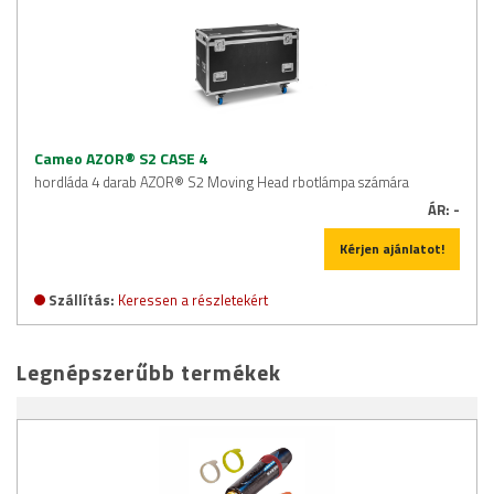
Cameo AZOR® S2 CASE 4
hordláda 4 darab AZOR® S2 Moving Head rbotlámpa számára
ÁR:
-
Kérjen ajánlatot!
Szállítás:
Keressen a részletekért
Legnépszerűbb termékek