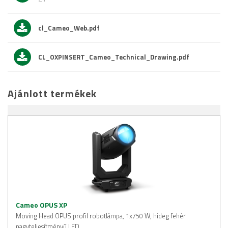
cl_Cameo_Web.pdf
CL_OXPINSERT_Cameo_Technical_Drawing.pdf
Ajánlott termékek
Cameo OPUS XP
Moving Head OPUS profil robotlámpa, 1x750 W, hideg fehér
nagyteljesítményű LED