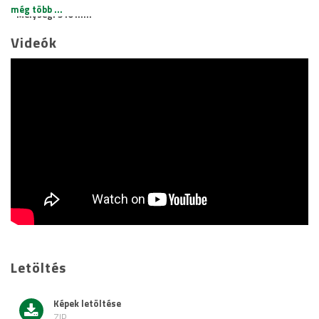
még több ...
Mélység: 510 mm
Tömeg: 10,256 kg
Videók
Letöltés
Képek letöltése
ZIP